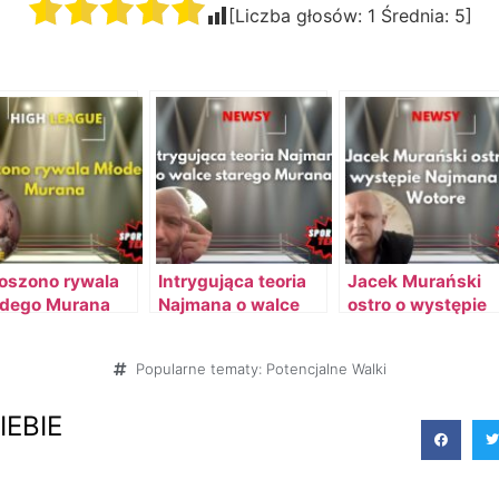
[Liczba głosów:
1
Średnia:
5
]
oszono rywala
Intrygująca teoria
Jacek Murański
dego Murana
Najmana o walce
ostro o występie
starego Murana
Najmana na Woto
Popularne tematy:
Potencjalne Walki
IEBIE