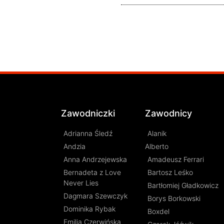
Zawodniczki
Zawodnicy
Adrianna Śledź
Alanik
Andzia
Alberto
Anna Andrzejewska
Amadeusz Ferrari
Bernadeta z Love
Bartosz Leśko
Never Lies
Bartłomiej Gładkowicz
Dagmara Szewczyk
Borys Borkowski
Dominika Rybak
Boxdel
Emilia Czerwińska