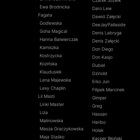
Czarek Jóźwik
Ewa Brodnicka
Daro Lew
Fagata
Dawid Załęcki
Godlewska
DeeJayPallaside
Goha Magical
Denis Labryga
Hanna Balwierczak
Denis Załęcki
Kamiszka
Don Diego
Kostrzycka
Don Kasjo
Kozińska
Dubiel
Klaudusiek
Dzinold
Lena Majewska
Erko Jun
Lexy Chaplin
Filipek Marcinek
Lil Masti
Gimper
Linki Master
Greg
Liza
Hassan
Malinowska
Haribo
Masza Graczykowska
Holak
Maja Staśko
Kacper Błoński