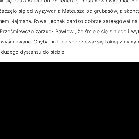
k się okazało telefon do federacji postanowił wykonać Bo
Zaczęło się od wyzywania Mateusza od grubasów, a skońc
ynem Najmana. Rywal jednak bardzo dobrze zareagował na
 Prześmiewczo zarzucił Pawłowi, że śmieje się z niego i w
wyśmiewane. Chyba nikt nie spodziewał się takiej zmiany 
k dużego dystansu do siebie.