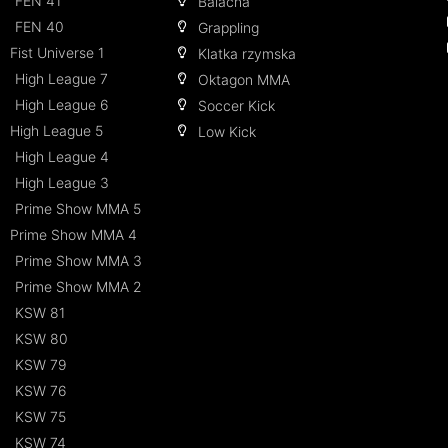
FEN 41
Balacha
FEN 40
Grappling
Fist Universe 1
Klatka rzymska
High League 7
Oktagon MMA
High League 6
Soccer Kick
High League 5
Low Kick
High League 4
High League 3
Prime Show MMA 5
Prime Show MMA 4
Prime Show MMA 3
Prime Show MMA 2
KSW 81
KSW 80
KSW 79
KSW 76
KSW 75
KSW 74