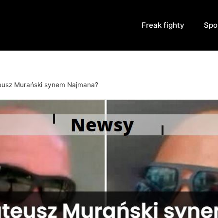
Freak fighty
Spo
usz Murański synem Najmana?