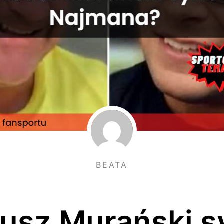
BEATA
usz Murański 