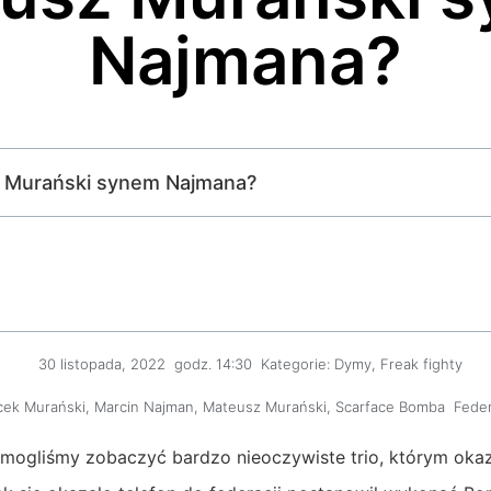
Najmana?
sz Murański synem Najmana?
30 listopada, 2022
godz.
14:30
Kategorie:
Dymy
,
Freak fighty
cek Murański
,
Marcin Najman
,
Mateusz Murański
,
Scarface Bomba
Feder
 mogliśmy zobaczyć bardzo nieoczywiste trio, którym okaz