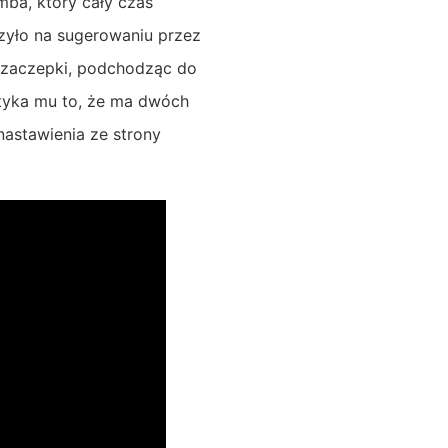
mba, który cały czas
zyło na sugerowaniu przez
 zaczepki, podchodząc do
ytyka mu to, że ma dwóch
nastawienia ze strony