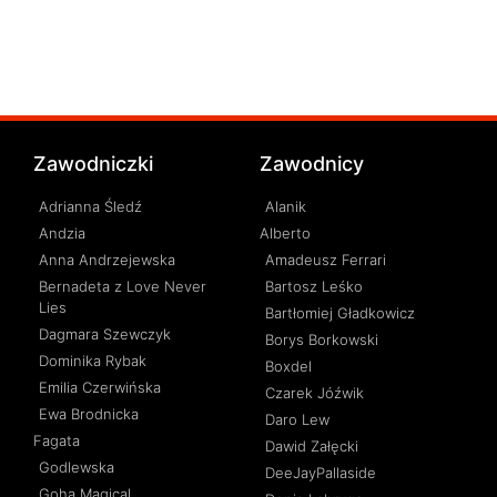
Zawodniczki
Zawodnicy
Adrianna Śledź
Alanik
Andzia
Alberto
Anna Andrzejewska
Amadeusz Ferrari
Bernadeta z Love Never
Bartosz Leśko
Lies
Bartłomiej Gładkowicz
Dagmara Szewczyk
Borys Borkowski
Dominika Rybak
Boxdel
Emilia Czerwińska
Czarek Jóźwik
Ewa Brodnicka
Daro Lew
Fagata
Dawid Załęcki
Godlewska
DeeJayPallaside
Goha Magical