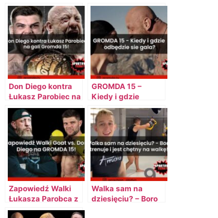
Don Diego kontra
GROMDA 15 –
Łukasz Parobiec na
Kiedy i gdzie
gali Gromda 15!
odbędzie sie gala?
Zapowiedź Walki
Walka sam na
Łukasza Parobca z
dziesięciu? – Boro
Mateuszem
trenuje i jest