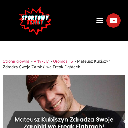
Strona główna
»
Artykuły
»
Gromda 15
»
Mateusz Kubiszyn
Zdradza Swoje Zarobki we Freak Fightach!