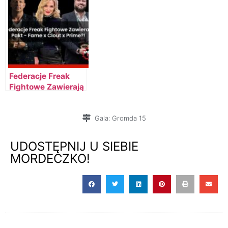
Kubiszynem na
chętny na walkę!
GROMDA 15!
Federacje Freak
Fightowe Zawierają
Pakt – Fame x Clout
x Prime?!
Gala:
Gromda 15
UDOSTĘPNIJ U SIEBIE
MORDECZKO!