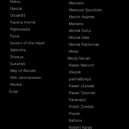
Natsu
Mandzio
Navcia
Mateusz Spysiński
Olciak93
Marcin Najman
Paulina Hornik
Maślana
Piątkowska
Michał Cichy
Pysia
Michał Gała
Queen of the black
Michał Pasternak
Sabinitta
Mixer
Sheeya
Młody Muran
Sukanek
Natan Marcoń
Way of Blonde
Olejnik
Wiki Jaroniewska
pashaBiceps
Wiolka
Paweł Jóźwiak
Zusje
Paweł Tyburski
Paramaxil
Polish Zombie
Popek
Rafonix
Robert Karaś