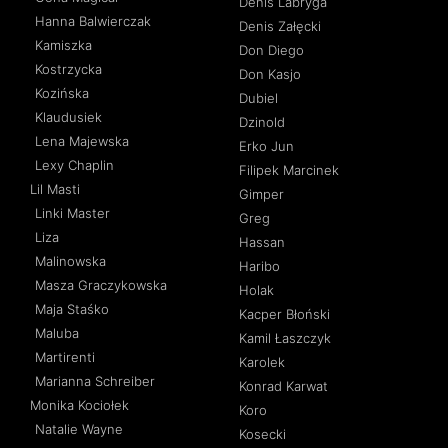
Denis Labryga
Hanna Balwierczak
Denis Załęcki
Kamiszka
Don Diego
Kostrzycka
Don Kasjo
Kozińska
Dubiel
Klaudusiek
Dzinold
Lena Majewska
Erko Jun
Lexy Chaplin
Filipek Marcinek
Lil Masti
Gimper
Linki Master
Greg
Liza
Hassan
Malinowska
Haribo
Masza Graczykowska
Holak
Maja Staśko
Kacper Błoński
Maluba
Kamil Łaszczyk
Martirenti
Karolek
Marianna Schreiber
Konrad Karwat
Monika Kociołek
Koro
Natalie Wayne
Kosecki