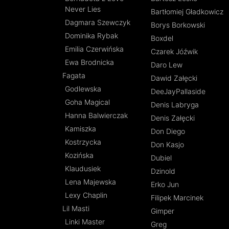
Never Lies
Bartłomiej Gładkowicz
Dagmara Szewczyk
Borys Borkowski
Dominika Rybak
Boxdel
Emilia Czerwińska
Czarek Jóźwik
Ewa Brodnicka
Daro Lew
Fagata
Dawid Załęcki
Godlewska
DeeJayPallaside
Goha Magical
Denis Labryga
Hanna Balwierczak
Denis Załęcki
Kamiszka
Don Diego
Kostrzycka
Don Kasjo
Kozińska
Dubiel
Klaudusiek
Dzinold
Lena Majewska
Erko Jun
Lexy Chaplin
Filipek Marcinek
Lil Masti
Gimper
Linki Master
Greg