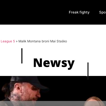
Freak fighty
Spo
 League 5
»
Malik Montana broni Mai Staśko