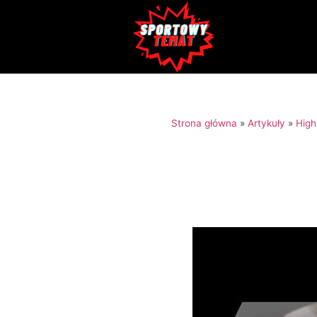
Strona główna
»
Artykuły
»
High