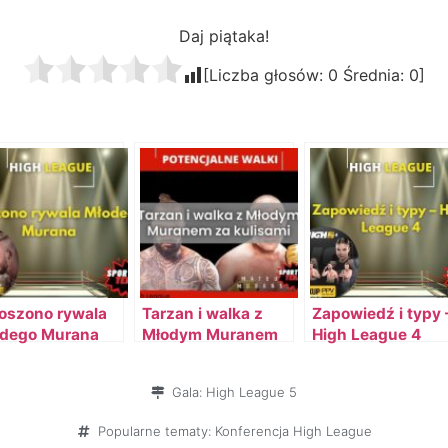
Daj piątaka!
[Liczba głosów:
0
Średnia:
0
]
oszono rywala
Tarzan i walka z
Zapowiedź i typy 
dego Murana
Młodym Muranem
High League 4
za kulisami
Gala:
High League 5
Popularne tematy:
Konferencja High League