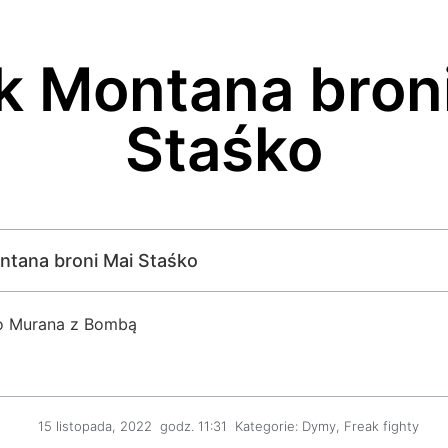
k Montana bron
Staśko
ontana broni Mai Staśko
o Murana z Bombą
15 listopada, 2022
godz.
11:31
Kategorie:
Dymy
,
Freak fighty