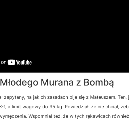
i Młodego Murana z Bombą
 zapytany, na jakich zasadach bije się z Mateuszem. Ten, 
-1, a limit wagowy do 95 kg. Powiedział, że nie chciał, żeb
 wymęczenia. Wspomniał też, że w tych rękawicach również