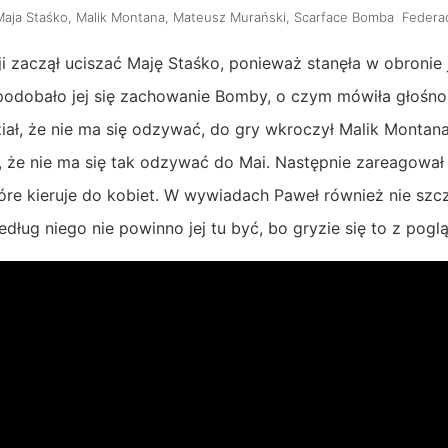
Maja Staśko
,
Malik Montana
,
Mateusz Murański
,
Scarface Bomba
Federac
 zaczął uciszać Maję Staśko, ponieważ stanęła w obronie
podobało jej się zachowanie Bomby, o czym mówiła głośno.
ział, że nie ma się odzywać, do gry wkroczył Malik Montana
 że nie ma się tak odzywać do Mai. Następnie zareagował
óre kieruje do kobiet. W wywiadach Paweł również nie szc
dług niego nie powinno jej tu być, bo gryzie się to z poglą