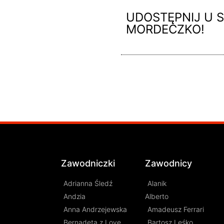
UDOSTĘPNIJ U S
MORDECZKO!
Zawodniczki
Zawodnicy
Adrianna Śledź
Alanik
Andzia
Alberto
Anna Andrzejewska
Amadeusz Ferrari
Bernadeta z Love
Bartosz Leśko