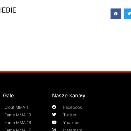
IEBIE
Gale
Nasze kanały
Clout MMA 1
Facebook
Fame MMA 19
Twitter
Fame MMA 18
YouTube
Fame MMA 17
Instagram