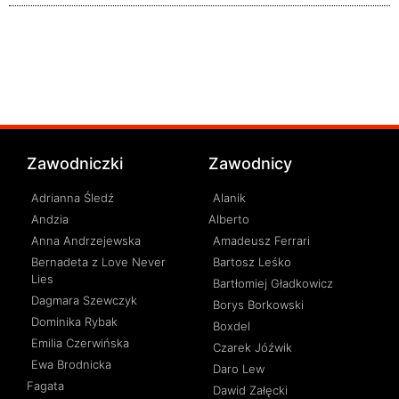
Zawodniczki
Zawodnicy
Adrianna Śledź
Alanik
Andzia
Alberto
Anna Andrzejewska
Amadeusz Ferrari
Bernadeta z Love Never
Bartosz Leśko
Lies
Bartłomiej Gładkowicz
Dagmara Szewczyk
Borys Borkowski
Dominika Rybak
Boxdel
Emilia Czerwińska
Czarek Jóźwik
Ewa Brodnicka
Daro Lew
Fagata
Dawid Załęcki