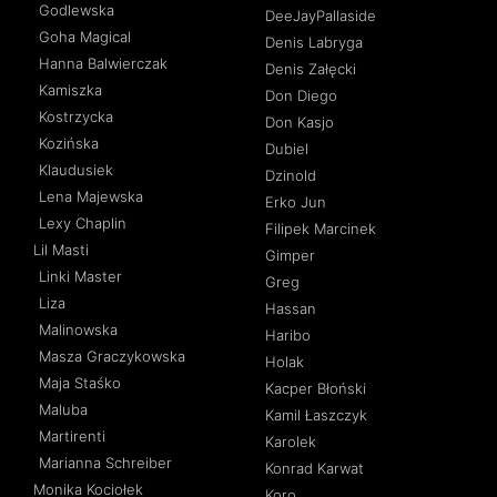
Godlewska
DeeJayPallaside
Goha Magical
Denis Labryga
Hanna Balwierczak
Denis Załęcki
Kamiszka
Don Diego
Kostrzycka
Don Kasjo
Kozińska
Dubiel
Klaudusiek
Dzinold
Lena Majewska
Erko Jun
Lexy Chaplin
Filipek Marcinek
Lil Masti
Gimper
Linki Master
Greg
Liza
Hassan
Malinowska
Haribo
Masza Graczykowska
Holak
Maja Staśko
Kacper Błoński
Maluba
Kamil Łaszczyk
Martirenti
Karolek
Marianna Schreiber
Konrad Karwat
Monika Kociołek
Koro