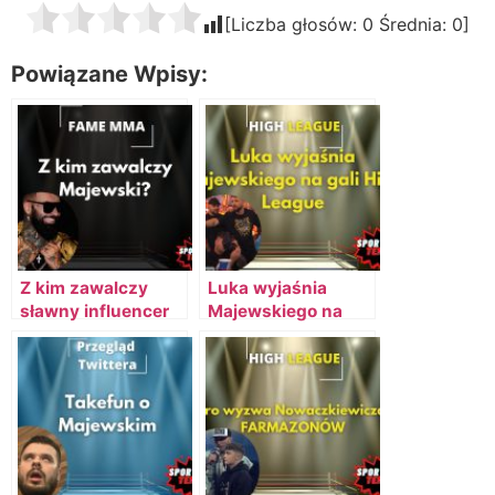
[Liczba głosów:
0
Średnia:
0
]
Powiązane Wpisy:
Z kim zawalczy
Luka wyjaśnia
sławny influencer
Majewskiego na
Daniel Majewski?
gali High League