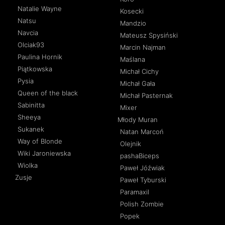
Natalie Wayne
Kosecki
Natsu
Mandzio
Navcia
Mateusz Spysiński
Olciak93
Marcin Najman
Paulina Hornik
Maślana
Piątkowska
Michał Cichy
Pysia
Michał Gała
Queen of the black
Michał Pasternak
Sabinitta
Mixer
Sheeya
Młody Muran
Sukanek
Natan Marcoń
Way of Blonde
Olejnik
Wiki Jaroniewska
pashaBiceps
Wiolka
Paweł Jóźwiak
Zusje
Paweł Tyburski
Paramaxil
Polish Zombie
Popek