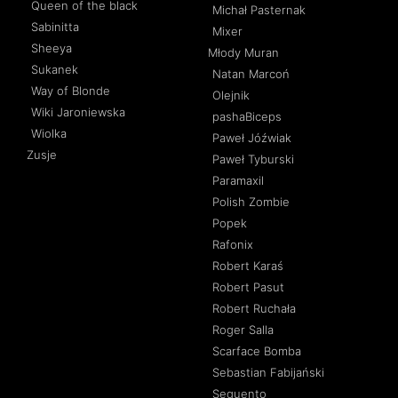
Queen of the black
Michał Pasternak
Sabinitta
Mixer
Sheeya
Młody Muran
Sukanek
Natan Marcoń
Way of Blonde
Olejnik
Wiki Jaroniewska
pashaBiceps
Wiolka
Paweł Jóźwiak
Zusje
Paweł Tyburski
Paramaxil
Polish Zombie
Popek
Rafonix
Robert Karaś
Robert Pasut
Robert Ruchała
Roger Salla
Scarface Bomba
Sebastian Fabijański
Sequento