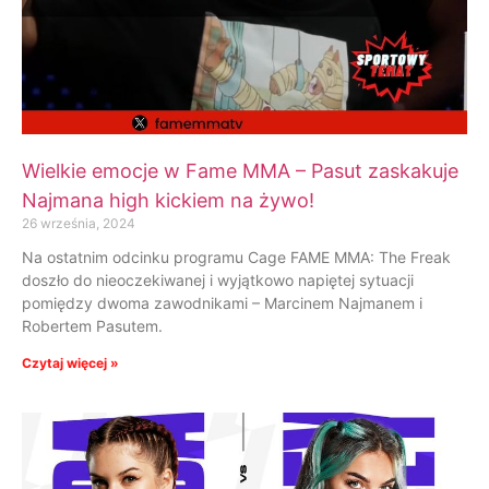
Wielkie emocje w Fame MMA – Pasut zaskakuje
Najmana high kickiem na żywo!
26 września, 2024
Na ostatnim odcinku programu Cage FAME MMA: The Freak
doszło do nieoczekiwanej i wyjątkowo napiętej sytuacji
pomiędzy dwoma zawodnikami – Marcinem Najmanem i
Robertem Pasutem.
Czytaj więcej »