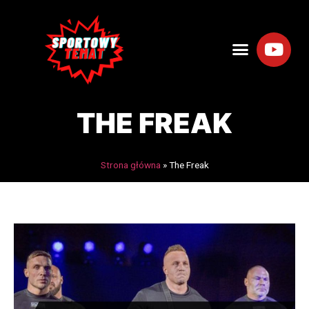
THE FREAK
Strona główna
»
The Freak