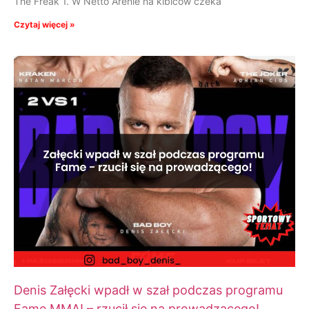
The Freak 1. W Netto Arenie na kibiców czeka
Czytaj więcej »
Denis Załęcki wpadł w szał podczas programu
Fame MMA! – rzucił się na prowadzącego!