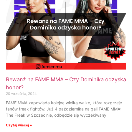
Rewanż na FAME MMA – Czy Dominika odzyska
honor?
20 września, 2024
FAME MMA zapowiada kolejną wielką walkę, która rozgrzeje
fanów freak fightów. Już 4 października na gali FAME MMA:
The Freak w Szczecinie, odbędzie się wyczekiwany
Czytaj więcej »