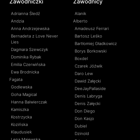
Zawodniczki
Zawodnicy
Adrianna Śledź
Alanik
Andzia
Alberto
Anna Andrzejewska
Amadeusz Ferrari
Bernadeta z Love Never
Bartosz Leśko
Lies
Bartłomiej Gładkowicz
Dagmara Szewczyk
Borys Borkowski
Dominika Rybak
Boxdel
Emilia Czerwińska
Czarek Jóźwik
Ewa Brodnicka
Daro Lew
Fagata
Dawid Załęcki
Godlewska
DeeJayPallaside
Goha Magical
Denis Labryga
Hanna Balwierczak
Denis Załęcki
Kamiszka
Don Diego
Kostrzycka
Don Kasjo
Kozińska
Dubiel
Klaudusiek
Dzinold
Lena Majewska