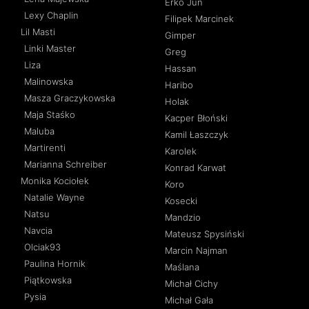
Erko Jun
Lexy Chaplin
Filipek Marcinek
Lil Masti
Gimper
Linki Master
Greg
Liza
Hassan
Malinowska
Haribo
Masza Graczykowska
Holak
Maja Staśko
Kacper Błoński
Maluba
Kamil Łaszczyk
Martirenti
Karolek
Marianna Schreiber
Konrad Karwat
Monika Kociołek
Koro
Natalie Wayne
Kosecki
Natsu
Mandzio
Navcia
Mateusz Spysiński
Olciak93
Marcin Najman
Paulina Hornik
Maślana
Piątkowska
Michał Cichy
Pysia
Michał Gała