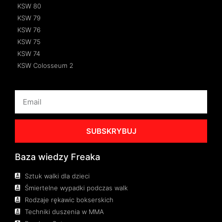
KSW 80
KSW 79
KSW 76
KSW 75
KSW 74
KSW Colosseum 2
SUBSKRYBUJ
Baza wiedzy Freaka
Sztuk walki dla dzieci
Śmiertelne wypadki podczas walk
Rodzaje rękawic bokserskich
Techniki duszenia w MMA