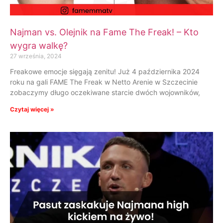
Najman vs. Olejnik na Fame The Freak! – Kto
wygra walkę?
27 września, 2024
Freakowe emocje sięgają zenitu! Już 4 października 2024
roku na gali FAME The Freak w Netto Arenie w Szczecinie
zobaczymy długo oczekiwane starcie dwóch wojowników,
Czytaj więcej »