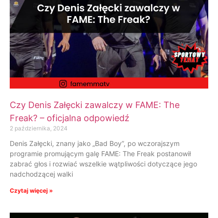
Czy Denis Załęcki zawalczy w FAME: The
Freak? – oficjalna odpowiedź
2 października, 2024
Denis Załęcki, znany jako „Bad Boy”, po wczorajszym
programie promującym galę FAME: The Freak postanowił
zabrać głos i rozwiać wszelkie wątpliwości dotyczące jego
nadchodzącej walki
Czytaj więcej »