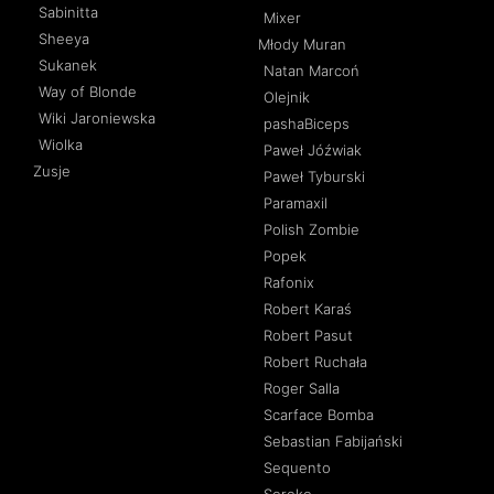
Sabinitta
Mixer
Sheeya
Młody Muran
Sukanek
Natan Marcoń
Way of Blonde
Olejnik
Wiki Jaroniewska
pashaBiceps
Wiolka
Paweł Jóźwiak
Zusje
Paweł Tyburski
Paramaxil
Polish Zombie
Popek
Rafonix
Robert Karaś
Robert Pasut
Robert Ruchała
Roger Salla
Scarface Bomba
Sebastian Fabijański
Sequento
Soroko