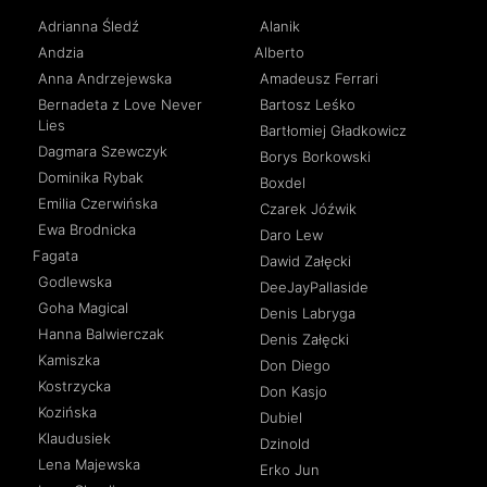
Adrianna Śledź
Alanik
Andzia
Alberto
Anna Andrzejewska
Amadeusz Ferrari
Bernadeta z Love Never
Bartosz Leśko
Lies
Bartłomiej Gładkowicz
Dagmara Szewczyk
Borys Borkowski
Dominika Rybak
Boxdel
Emilia Czerwińska
Czarek Jóźwik
Ewa Brodnicka
Daro Lew
Fagata
Dawid Załęcki
Godlewska
DeeJayPallaside
Goha Magical
Denis Labryga
Hanna Balwierczak
Denis Załęcki
Kamiszka
Don Diego
Kostrzycka
Don Kasjo
Kozińska
Dubiel
Klaudusiek
Dzinold
Lena Majewska
Erko Jun