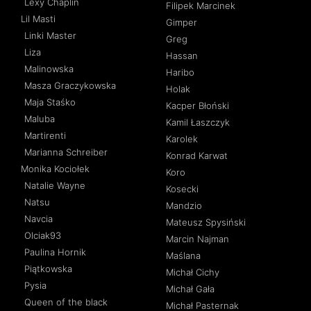
Lexy Chaplin
Filipek Marcinek
Lil Masti
Gimper
Linki Master
Greg
Liza
Hassan
Malinowska
Haribo
Masza Graczykowska
Holak
Maja Staśko
Kacper Błoński
Maluba
Kamil Łaszczyk
Martirenti
Karolek
Marianna Schreiber
Konrad Karwat
Monika Kociołek
Koro
Natalie Wayne
Kosecki
Natsu
Mandzio
Navcia
Mateusz Spysiński
Olciak93
Marcin Najman
Paulina Hornik
Maślana
Piątkowska
Michał Cichy
Pysia
Michał Gała
Queen of the black
Michał Pasternak