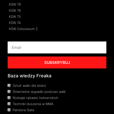
KSW 79
KSW 76
KSW 75
KSW 74
KSW Colosseum 2
SUBSKRYBUJ
Baza wiedzy Freaka
Sztuk walki dla dzieci
Śmiertelne wypadki podczas walk
Rodzaje rękawic bokserskich
Techniki duszenia w MMA
Pandora Gate