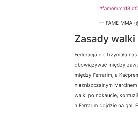
#famemma18
#
— FAME MMA (
Zasady walki
Federacja nie trzymała na
obowiązywać między zawodn
między Ferrarim, a Kacpre
niezniszczalnym Marcinem 
walki po nokaucie, kontuzji
a Ferrarim dojdzie na gali