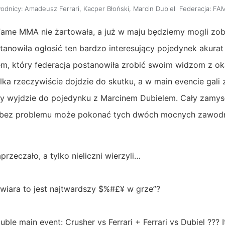
odnicy:
Amadeusz Ferrari
,
Kacper Błoński
,
Marcin Dubiel
Federacja:
FA
 Fame MMA nie żartowała, a już w maju będziemy mogli z
stanowiła ogłosić ten bardzo interesujący pojedynek akurat
em, który federacja postanowiła zrobić swoim widzom z okazj
lka rzeczywiście dojdzie do skutku, a w main evencie gali 
y wyjdzie do pojedynku z Marcinem Dubielem. Cały zamysł 
, że bez problemu może pokonać tych dwóch mocnych zawo
przeczało, a tylko nieliczni wierzyli…
 wiara to jest najtwardszy $%#£¥ w grze”?
le main event: Crusher vs Ferrari + Ferrari vs Dubiel ??? It’