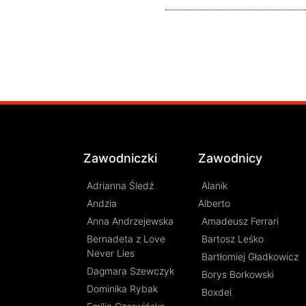
Zawodniczki
Zawodnicy
Adrianna Śledź
Alanik
Andzia
Alberto
Anna Andrzejewska
Amadeusz Ferrari
Bernadeta z Love
Bartosz Leśko
Never Lies
Bartłomiej Gładkowicz
Dagmara Szewczyk
Borys Borkowski
Dominika Rybak
Boxdel