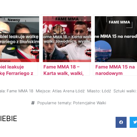
iel leakuje
Fame MMA 18 –
Fame MMA 15 na
kę Ferrariego z
Karta walk, walki,
narodowym
ńskim
zawodnicy, PPV,
darmowe streamy
la:
Fame MMA 18
Miejsce:
Atlas Arena Łódź
Miasto:
Łódź
Sztuki walki:
(darmowe kody)
Popularne tematy:
Potencjalne Walki
IEBIE