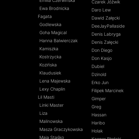
Emilia Czerwińska
Czarek Jóźwik
Ewa Brodnicka
Daro Lew
Fagata
Dawid Załęcki
Godlewska
DeeJayPallaside
Goha Magical
Denis Labryga
Hanna Balwierczak
Denis Załęcki
Kamiszka
Don Diego
Kostrzycka
Don Kasjo
Kozińska
Dubiel
Klaudusiek
Dzinold
Lena Majewska
Erko Jun
Lexy Chaplin
Filipek Marcinek
Lil Masti
Gimper
Linki Master
Greg
Liza
Hassan
Malinowska
Haribo
Masza Graczykowska
Holak
Maja Staśko
Kacper Błoński