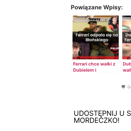
Powiązane Wpisy:
Ferrari chce walki z
Dub
Dubielem i
wal
Błońskim na jednej
Bło
gali
Ga
UDOSTĘPNIJ U S
MORDECZKO!