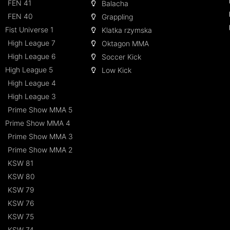
FEN 41
Balacha
FEN 40
Grappling
Fist Universe 1
Klatka rzymska
High League 7
Oktagon MMA
High League 6
Soccer Kick
High League 5
Low Kick
High League 4
High League 3
Prime Show MMA 5
Prime Show MMA 4
Prime Show MMA 3
Prime Show MMA 2
KSW 81
KSW 80
KSW 79
KSW 76
KSW 75
KSW 74