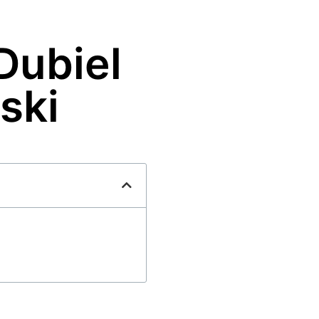
Dubiel
ński