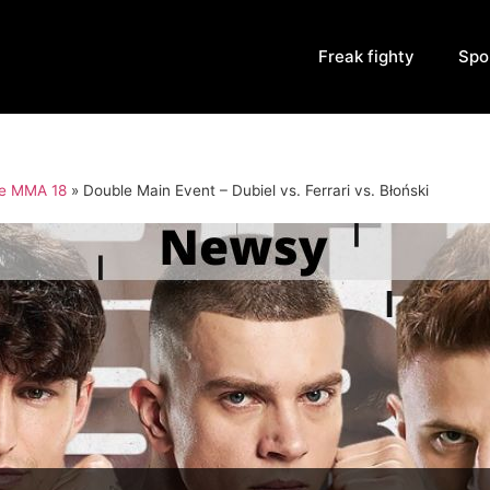
Freak fighty
Spo
e MMA 18
»
Double Main Event – Dubiel vs. Ferrari vs. Błoński