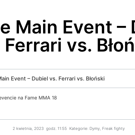
e Main Event – 
 Ferrari vs. Bło
ain Event – Dubiel vs. Ferrari vs. Błoński
 evencie na Fame MMA 18
2 kwietnia, 2023
godz.
11:55
Kategorie:
Dymy
,
Freak fighty