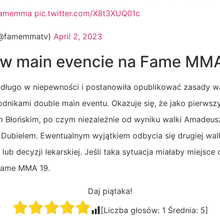
famemma
pic.twitter.com/X8t3XUQ01c
@famemmatv)
April 2, 2023
 w main evencie na Fame MM
s długo w niepewności i postanowiła opublikować zasady wa
ikami double main eventu. Okazuje się, że jako pierwsz
m Błońskim, po czym niezależnie od wyniku walki Amadeus
Dubielem. Ewentualnym wyjątkiem odbycia się drugiej walk
 lub decyzji lekarskiej. Jeśli taka sytuacja miałaby miejsc
 Fame MMA 19.
Daj piątaka!
[Liczba głosów:
1
Średnia:
5
]