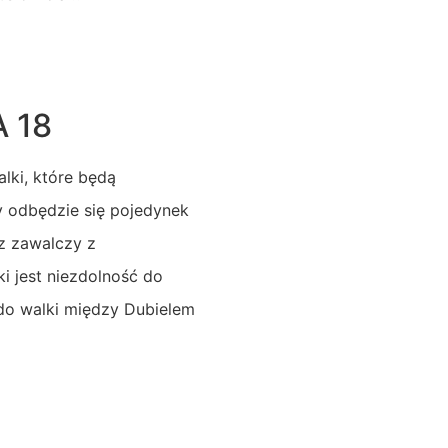
A 18
lki, które będą
y odbędzie się pojedynek
z zawalczy z
i jest niezdolność do
e do walki między Dubielem