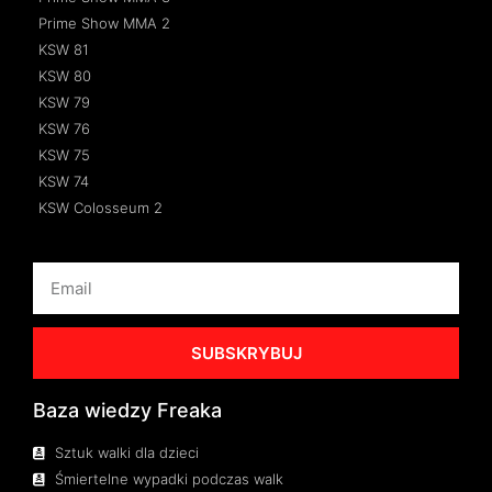
Prime Show MMA 2
KSW 81
KSW 80
KSW 79
KSW 76
KSW 75
KSW 74
KSW Colosseum 2
SUBSKRYBUJ
Baza wiedzy Freaka
Sztuk walki dla dzieci
Śmiertelne wypadki podczas walk