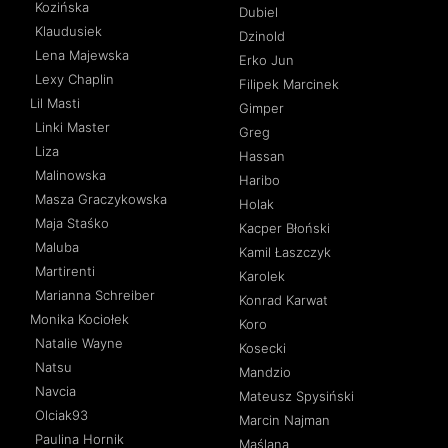
Kozińska
Dubiel
Klaudusiek
Dzinold
Lena Majewska
Erko Jun
Lexy Chaplin
Filipek Marcinek
Lil Masti
Gimper
Linki Master
Greg
Liza
Hassan
Malinowska
Haribo
Masza Graczykowska
Holak
Maja Staśko
Kacper Błoński
Maluba
Kamil Łaszczyk
Martirenti
Karolek
Marianna Schreiber
Konrad Karwat
Monika Kociołek
Koro
Natalie Wayne
Kosecki
Natsu
Mandzio
Navcia
Mateusz Spysiński
Olciak93
Marcin Najman
Paulina Hornik
Maślana