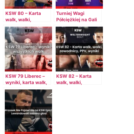
KSW 80 – Karta
Turniej Wagi
walk, walki,
Półciężkiej na Gali
zawodnicy, PPV,
KSW Epic! – Kibice
darmowe streamy
Decydują o Parach!
(darmowe kody)
KSW 79 Liberec –
KSW 82 – Karta
wyniki, karta walk,
walk, walki,
gdzie oglądać?
zawodnicy, PPV,
wyniki