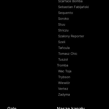
Scarface Bomba
Sebastian Fabijański
Sequento
Soroko
Stuu
Striczu
Szalony Reporter
Szeli
Tańcula
Tomasz Chic
Tuszol
Tromba
Wac Toja
Trybson
Wiewiór
Vertez
Zadyma
Gale
Nasze kanały