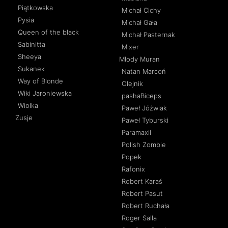
Piątkowska
Michał Cichy
Pysia
Michał Gała
Queen of the black
Michał Pasternak
Sabinitta
Mixer
Sheeya
Młody Muran
Sukanek
Natan Marcoń
Way of Blonde
Olejnik
Wiki Jaroniewska
pashaBiceps
Wiolka
Paweł Jóźwiak
Zusje
Paweł Tyburski
Paramaxil
Polish Zombie
Popek
Rafonix
Robert Karaś
Robert Pasut
Robert Ruchała
Roger Salla