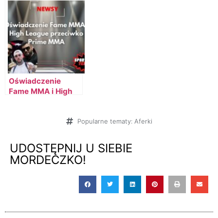
Oświadczenie
Fame MMA i High
League przeciwko
Prime Show MMA
Popularne tematy:
Aferki
UDOSTĘPNIJ U SIEBIE
MORDECZKO!