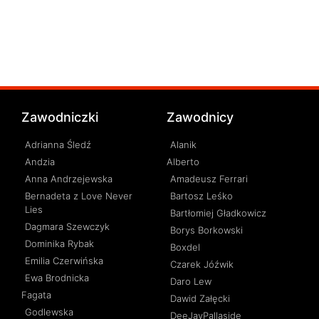
Zawodniczki
Zawodnicy
Adrianna Śledź
Alanik
Andzia
Alberto
Anna Andrzejewska
Amadeusz Ferrari
Bernadeta z Love Never
Bartosz Leśko
Lies
Bartłomiej Gładkowicz
Dagmara Szewczyk
Borys Borkowski
Dominika Rybak
Boxdel
Emilia Czerwińska
Czarek Jóźwik
Ewa Brodnicka
Daro Lew
Fagata
Dawid Załęcki
Godlewska
DeeJayPallaside