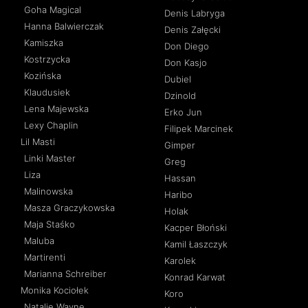
Goha Magical
Denis Labryga
Hanna Balwierczak
Denis Załęcki
Kamiszka
Don Diego
Kostrzycka
Don Kasjo
Kozińska
Dubiel
Klaudusiek
Dzinold
Lena Majewska
Erko Jun
Lexy Chaplin
Filipek Marcinek
Lil Masti
Gimper
Linki Master
Greg
Liza
Hassan
Malinowska
Haribo
Masza Graczykowska
Holak
Maja Staśko
Kacper Błoński
Maluba
Kamil Łaszczyk
Martirenti
Karolek
Marianna Schreiber
Konrad Karwat
Monika Kociołek
Koro
Natalie Wayne