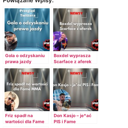
Powiązane Wpisy:
Gola o odzyskaniu
Boxdel wyprasza
prawa jazdy
Scarface z aferek
Friz spadł na
Don Kasjo – je*ać
wartości dla Fame
PIS i Fame
MMA