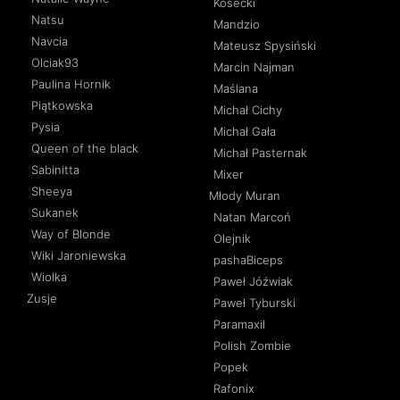
Kosecki
Natsu
Mandzio
Navcia
Mateusz Spysiński
Olciak93
Marcin Najman
Paulina Hornik
Maślana
Piątkowska
Michał Cichy
Pysia
Michał Gała
Queen of the black
Michał Pasternak
Sabinitta
Mixer
Sheeya
Młody Muran
Sukanek
Natan Marcoń
Way of Blonde
Olejnik
Wiki Jaroniewska
pashaBiceps
Wiolka
Paweł Jóźwiak
Zusje
Paweł Tyburski
Paramaxil
Polish Zombie
Popek
Rafonix