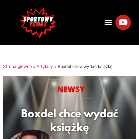
Strona główna
»
Artykuły
»
Boxdel chce wydać książkę