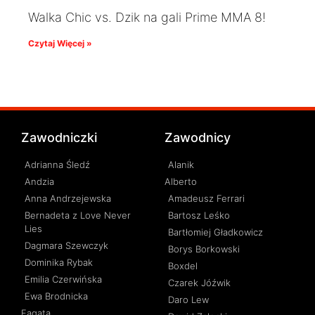
Walka Chic vs. Dzik na gali Prime MMA 8!
Czytaj Więcej »
Zawodniczki
Zawodnicy
Adrianna Śledź
Alanik
Andzia
Alberto
Anna Andrzejewska
Amadeusz Ferrari
Bernadeta z Love Never
Bartosz Leśko
Lies
Bartłomiej Gładkowicz
Dagmara Szewczyk
Borys Borkowski
Dominika Rybak
Boxdel
Emilia Czerwińska
Czarek Jóźwik
Ewa Brodnicka
Daro Lew
Fagata