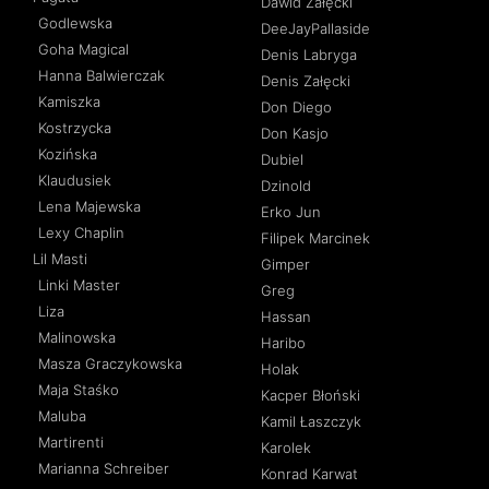
Dawid Załęcki
Godlewska
DeeJayPallaside
Goha Magical
Denis Labryga
Hanna Balwierczak
Denis Załęcki
Kamiszka
Don Diego
Kostrzycka
Don Kasjo
Kozińska
Dubiel
Klaudusiek
Dzinold
Lena Majewska
Erko Jun
Lexy Chaplin
Filipek Marcinek
Lil Masti
Gimper
Linki Master
Greg
Liza
Hassan
Malinowska
Haribo
Masza Graczykowska
Holak
Maja Staśko
Kacper Błoński
Maluba
Kamil Łaszczyk
Martirenti
Karolek
Marianna Schreiber
Konrad Karwat