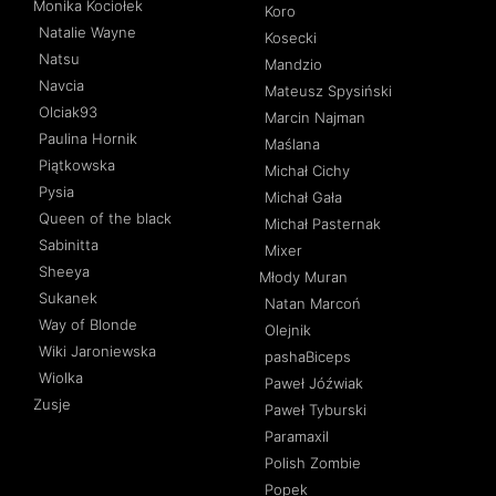
Monika Kociołek
Koro
Natalie Wayne
Kosecki
Natsu
Mandzio
Navcia
Mateusz Spysiński
Olciak93
Marcin Najman
Paulina Hornik
Maślana
Piątkowska
Michał Cichy
Pysia
Michał Gała
Queen of the black
Michał Pasternak
Sabinitta
Mixer
Sheeya
Młody Muran
Sukanek
Natan Marcoń
Way of Blonde
Olejnik
Wiki Jaroniewska
pashaBiceps
Wiolka
Paweł Jóźwiak
Zusje
Paweł Tyburski
Paramaxil
Polish Zombie
Popek