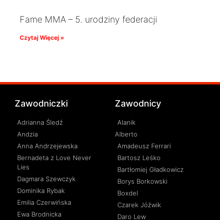
Fame MMA – 5. urodziny federacji
Czytaj Więcej »
Zawodniczki
Zawodnicy
Adrianna Śledź
Alanik
Andzia
Alberto
Anna Andrzejewska
Amadeusz Ferrari
Bernadeta z Love Never
Bartosz Leśko
Lies
Bartłomiej Gładkowicz
Dagmara Szewczyk
Borys Borkowski
Dominika Rybak
Boxdel
Emilia Czerwińska
Czarek Jóźwik
Ewa Brodnicka
Daro Lew