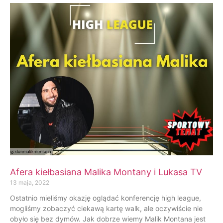
Afera kiełbasiana Malika Montany i Lukasa TV
13 maja, 2022
Ostatnio mieliśmy okazję oglądać konferencję high league,
mogliśmy zobaczyć ciekawą kartę walk, ale oczywiście nie
obyło się bez dymów. Jak dobrze wiemy Malik Montana jest