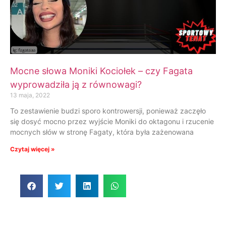
Mocne słowa Moniki Kociołek – czy Fagata
wyprowadziła ją z równowagi?
13 maja, 2022
To zestawienie budzi sporo kontrowersji, ponieważ zaczęło
się dosyć mocno przez wyjście Moniki do oktagonu i rzucenie
mocnych słów w stronę Fagaty, która była zażenowana
Czytaj więcej »