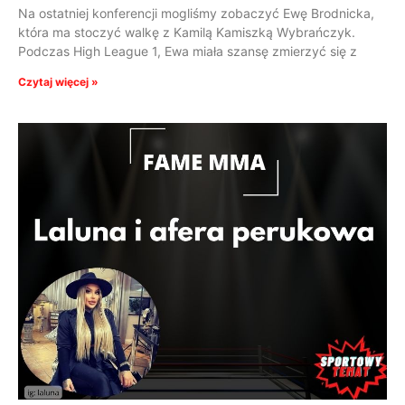
Na ostatniej konferencji mogliśmy zobaczyć Ewę Brodnicka,
która ma stoczyć walkę z Kamilą Kamiszką Wybrańczyk.
Podczas High League 1, Ewa miała szansę zmierzyć się z
Czytaj więcej »