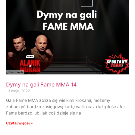
Dymy na gali Fame MMA 14
13 maja, 2022
Gala Fame MMA zbliża się wielkimi krokami, możemy
zobaczyć bardzo zasięgową kartę walk oraz dużą ilość afer.
Fame bardzo lubi jak coś dzieje się na
Czytaj więcej »