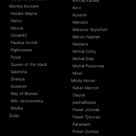
Konrad Karwat
Monika Kociołek
Koro
Natalie Wayne
Kosecki
Natsu
Mandzio
Navcia
Mateusz Spysiński
Olciak93
Marcin Najman
Paulina Hornik
Maślana
Piątkowska
Michał Cichy
Pysia
Michał Gała
Queen of the black
Michał Pasternak
Sabinitta
Mixer
Sheeya
Młody Muran
Sukanek
Natan Marcoń
Way of Blonde
Olejnik
Wiki Jaroniewska
pashaBiceps
Wiolka
Paweł Jóźwiak
Zusje
Paweł Tyburski
Paramaxil
Polish Zombie