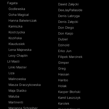
Fagata
Dawid Załęcki
Godlewska
DeeJayPallaside
Goha Magical
Denis Labryga
Hanna Balwierczak
Denis Załęcki
Kamiszka
Don Diego
Kostrzycka
Don Kasjo
Kozińska
Dubiel
Klaudusiek
Dzinold
Lena Majewska
Erko Jun
Lexy Chaplin
Filipek Marcinek
Lil Masti
Gimper
Linki Master
Greg
Liza
Hassan
Malinowska
Haribo
Masza Graczykowska
Holak
Maja Staśko
Kacper Błoński
Maluba
Kamil Łaszczyk
Martirenti
Karolek
Marianna Schreiber