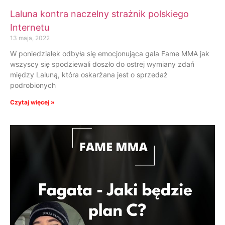
Laluna kontra naczelny strażnik polskiego
Internetu
13 maja, 2022
W poniedziałek odbyła się emocjonująca gala Fame MMA jak
wszyscy się spodziewali doszło do ostrej wymiany zdań
między Laluną, która oskarżana jest o sprzedaż
podrobionych
Czytaj więcej »