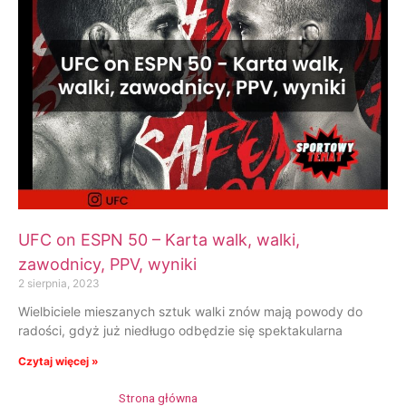
UFC on ESPN 50 – Karta walk, walki,
zawodnicy, PPV, wyniki
2 sierpnia, 2023
Wielbiciele mieszanych sztuk walki znów mają powody do
radości, gdyż już niedługo odbędzie się spektakularna
Czytaj więcej »
Strona główna
»
Ode Osbourne