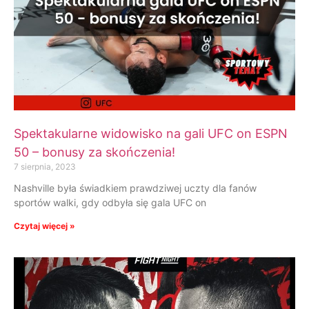
Spektakularne widowisko na gali UFC on ESPN
50 – bonusy za skończenia!
7 sierpnia, 2023
Nashville była świadkiem prawdziwej uczty dla fanów
sportów walki, gdy odbyła się gala UFC on
Czytaj więcej »