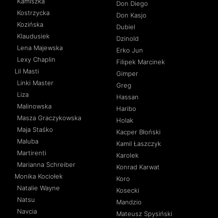
Kamiszka
Don Diego
Kostrzycka
Don Kasjo
Kozińska
Dubiel
Klaudusiek
Dzinold
Lena Majewska
Erko Jun
Lexy Chaplin
Filipek Marcinek
Lil Masti
Gimper
Linki Master
Greg
Liza
Hassan
Malinowska
Haribo
Masza Graczykowska
Holak
Maja Staśko
Kacper Błoński
Maluba
Kamil Łaszczyk
Martirenti
Karolek
Marianna Schreiber
Konrad Karwat
Monika Kociołek
Koro
Natalie Wayne
Kosecki
Natsu
Mandzio
Navcia
Mateusz Spysiński