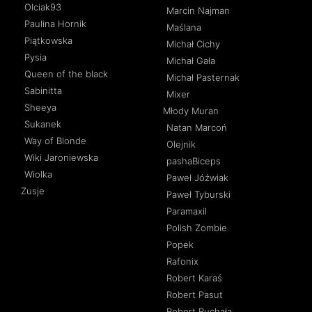
Olciak93
Marcin Najman
Paulina Hornik
Maślana
Piątkowska
Michał Cichy
Pysia
Michał Gała
Queen of the black
Michał Pasternak
Sabinitta
Mixer
Sheeya
Młody Muran
Sukanek
Natan Marcoń
Way of Blonde
Olejnik
Wiki Jaroniewska
pashaBiceps
Wiolka
Paweł Jóźwiak
Zusje
Paweł Tyburski
Paramaxil
Polish Zombie
Popek
Rafonix
Robert Karaś
Robert Pasut
Robert Ruchała