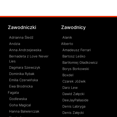
Zawodniczki
Zawodnicy
Adrianna Śledź
Alanik
Andzia
Alberto
Anna Andrzejewska
Amadeusz Ferrari
Bernadeta z Love Never
Bartosz Leśko
Lies
Bartłomiej Gładkowicz
Dagmara Szewczyk
Borys Borkowski
Dominika Rybak
Boxdel
Emilia Czerwińska
Czarek Jóźwik
Ewa Brodnicka
Daro Lew
Fagata
Dawid Załęcki
Godlewska
DeeJayPallaside
Goha Magical
Denis Labryga
Hanna Balwierczak
Denis Załęcki