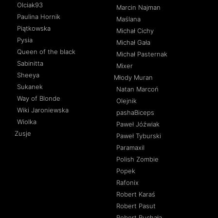
Olciak93
Marcin Najman
Paulina Hornik
Maślana
Piątkowska
Michał Cichy
Pysia
Michał Gała
Queen of the black
Michał Pasternak
Sabinitta
Mixer
Sheeya
Młody Muran
Sukanek
Natan Marcoń
Way of Blonde
Olejnik
Wiki Jaroniewska
pashaBiceps
Wiolka
Paweł Jóźwiak
Zusje
Paweł Tyburski
Paramaxil
Polish Zombie
Popek
Rafonix
Robert Karaś
Robert Pasut
Robert Ruchała