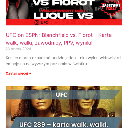
UFC on ESPN: Blanchfield vs. Fiorot – Karta
walk, walki, zawodnicy, PPV, wyniki!
23 marca, 2024
Koniec marca oznaczać będzie jedno – niezwykłe widowisko i
emocje na najwyższym poziomie w światku
Czytaj więcej »