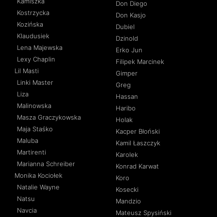
Kamiszka
Don Diego
Kostrzycka
Don Kasjo
Kozińska
Dubiel
Klaudusiek
Dzinold
Lena Majewska
Erko Jun
Lexy Chaplin
Filipek Marcinek
Lil Masti
Gimper
Linki Master
Greg
Liza
Hassan
Malinowska
Haribo
Masza Graczykowska
Holak
Maja Staśko
Kacper Błoński
Maluba
Kamil Łaszczyk
Martirenti
Karolek
Marianna Schreiber
Konrad Karwat
Monika Kociołek
Koro
Natalie Wayne
Kosecki
Natsu
Mandzio
Navcia
Mateusz Spysiński