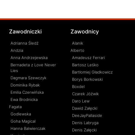
Zawodniczki
Zawodnicy
Adrianna Śledź
Alanik
Andzia
Alberto
Anna Andrzejewska
Amadeusz Ferrari
Bernadeta z Love Never
Bartosz Leśko
Lies
Bartłomiej Gładkowicz
Dagmara Szewczyk
Borys Borkowski
Dominika Rybak
Boxdel
Emilia Czerwińska
Czarek Jóźwik
Ewa Brodnicka
Daro Lew
Fagata
Dawid Załęcki
Godlewska
DeeJayPallaside
Goha Magical
Denis Labryga
Hanna Balwierczak
Denis Załęcki