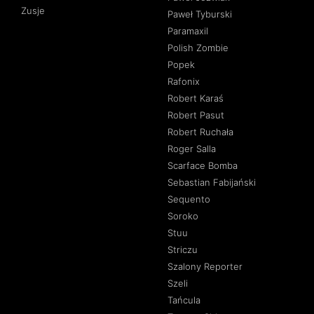
Zusje
Paweł Tyburski
Paramaxil
Polish Zombie
Popek
Rafonix
Robert Karaś
Robert Pasut
Robert Ruchała
Roger Salla
Scarface Bomba
Sebastian Fabijański
Sequento
Soroko
Stuu
Striczu
Szalony Reporter
Szeli
Tańcula