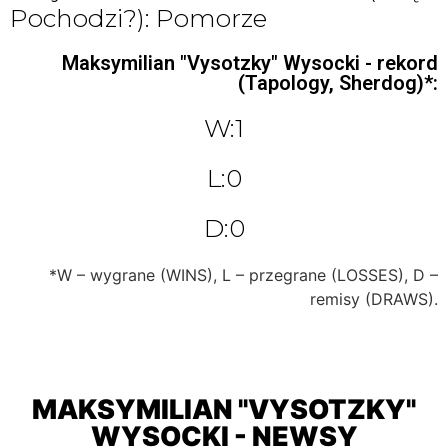
Pochodzi?): Pomorze
Maksymilian "Vysotzky" Wysocki - rekord
(Tapology, Sherdog)*:
W:1
L:0
D:0
*W – wygrane (WINS), L – przegrane (LOSSES), D –
remisy (DRAWS).
MAKSYMILIAN "VYSOTZKY"
WYSOCKI - NEWSY