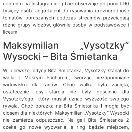
contentu na Instagramie, gdzie obserwuje go ponad 90
tysięcy osób. Jego talent do rysowania i różnorodność
tematów poruszanych podczas streamów przyciągają
różne grupy widzów, głównie osoby w podstawówce i
liceum.
Maksymilian „Vysotzky”
Wysocki – Bita Śmietanka
W pierwszej edycji Bita Śmietanka, Vysotzky stanął do
walki z Mokrym Sucharem, tworząc niezapomniane
widowisko dla fanów. Choć walka była zacięta,
ostatecznie losy starcia nie były gościnne dla
Vysotzky’ego, który musiał uznać wyższość swojego
rywala. Choć porażka na Bita Śmietanka 1 mogła być
ciosem dla niektórych, Maksymilian „Vysotzky” Wysocki
nie zamierza odpuszczać. Na gali Bita Śmietanka 2
czeka go nowe wyzwanie, a ring będzie miejscem,