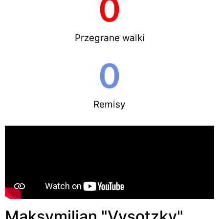
0
Przegrane walki
0
Remisy
Maksymilian "Vysotzky"