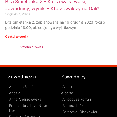
Bita Śmietanka 2 – Karta walk, walki,
zawodnicy, wyniki – Kto Zawalczy na Gali?
12 grudnia, 2023
Bita Śmietanka 2, zaplanowana na 16 grudnia 2023 roku o
godzinie 18:00, obiecuje być wyjątkowym
Czytaj więcej »
Strona główna
»
Maksymilian "Vysotzky" Wysocki
Zawodniczki
Zawodnicy
Adrianna Śledź
Alanik
Andzia
Alberto
Anna Andrzejewska
Amadeusz Ferrari
Bernadeta z Love Never
Bartosz Leśko
Lies
Bartłomiej Gładkowicz
Dagmara Szewczyk