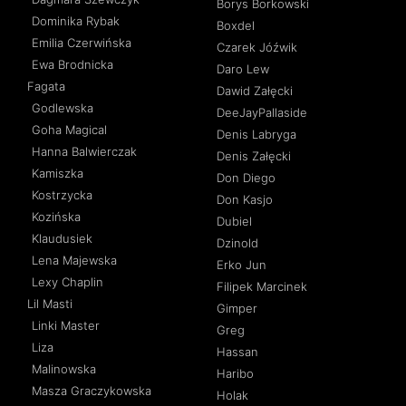
Borys Borkowski
Dominika Rybak
Boxdel
Emilia Czerwińska
Czarek Jóźwik
Ewa Brodnicka
Daro Lew
Fagata
Dawid Załęcki
Godlewska
DeeJayPallaside
Goha Magical
Denis Labryga
Hanna Balwierczak
Denis Załęcki
Kamiszka
Don Diego
Kostrzycka
Don Kasjo
Kozińska
Dubiel
Klaudusiek
Dzinold
Lena Majewska
Erko Jun
Lexy Chaplin
Filipek Marcinek
Lil Masti
Gimper
Linki Master
Greg
Liza
Hassan
Malinowska
Haribo
Masza Graczykowska
Holak