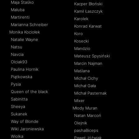
Maja Staśko
Kacper Błoński
Maluba
Kamil Łaszczyk
Martirenti
Karolek
Marianna Schreiber
Konrad Karwat
Monika Kociołek
Koro
Natalie Wayne
Kosecki
Natsu
Mandzio
Navcia
Mateusz Spysiński
Olciak93
Marcin Najman
Paulina Hornik
Maślana
Piątkowska
Michał Cichy
Pysia
Michał Gała
Queen of the black
Michał Pasternak
Sabinitta
Mixer
Sheeya
Młody Muran
Sukanek
Natan Marcoń
Way of Blonde
Olejnik
Wiki Jaroniewska
pashaBiceps
Wiolka
Paweł Jóźwiak