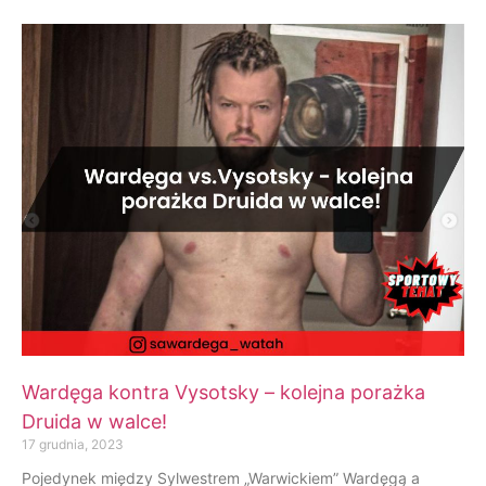
Wardęga kontra Vysotsky – kolejna porażka
Druida w walce!
17 grudnia, 2023
Pojedynek między Sylwestrem „Warwickiem” Wardęgą a