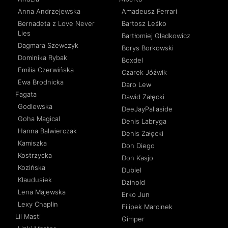
Anna Andrzejewska
Amadeusz Ferrari
Bernadeta z Love Never
Bartosz Leśko
Lies
Bartłomiej Gładkowicz
Dagmara Szewczyk
Borys Borkowski
Dominika Rybak
Boxdel
Emilia Czerwińska
Czarek Jóźwik
Ewa Brodnicka
Daro Lew
Fagata
Dawid Załęcki
Godlewska
DeeJayPallaside
Goha Magical
Denis Labryga
Hanna Balwierczak
Denis Załęcki
Kamiszka
Don Diego
Kostrzycka
Don Kasjo
Kozińska
Dubiel
Klaudusiek
Dzinold
Lena Majewska
Erko Jun
Lexy Chaplin
Filipek Marcinek
Lil Masti
Gimper