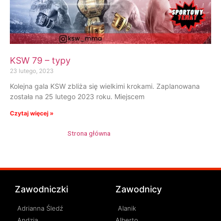
KSW 79 – typy
23 lutego, 2023
Kolejna gala KSW zbliża się wielkimi krokami. Zaplanowana
została na 25 lutego 2023 roku. Miejscem
Czytaj więcej »
Strona główna
»
Jorge Bueno
Zawodniczki
Zawodnicy
Adrianna Śledź
Alanik
Andzia
Alberto