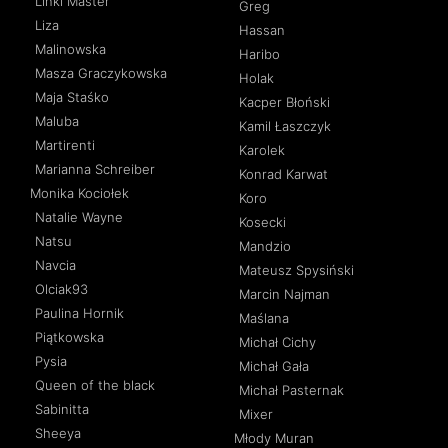
Linki Master
Greg
Liza
Hassan
Malinowska
Haribo
Masza Graczykowska
Holak
Maja Staśko
Kacper Błoński
Maluba
Kamil Łaszczyk
Martirenti
Karolek
Marianna Schreiber
Konrad Karwat
Monika Kociołek
Koro
Natalie Wayne
Kosecki
Natsu
Mandzio
Navcia
Mateusz Spysiński
Olciak93
Marcin Najman
Paulina Hornik
Maślana
Piątkowska
Michał Cichy
Pysia
Michał Gała
Queen of the black
Michał Pasternak
Sabinitta
Mixer
Sheeya
Młody Muran