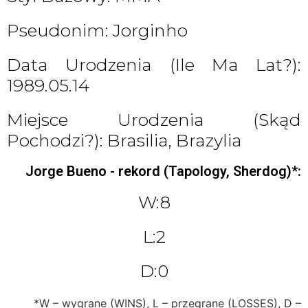
Pseudonim: Jorginho
Data Urodzenia (ile Ma Lat?):
1989.05.14
Miejsce Urodzenia (skąd
Pochodzi?): Brasilia, Brazylia
Jorge Bueno - rekord (Tapology, Sherdog)*:
W:8
L:2
D:0
*W – wygrane (WINS), L – przegrane (LOSSES), D –