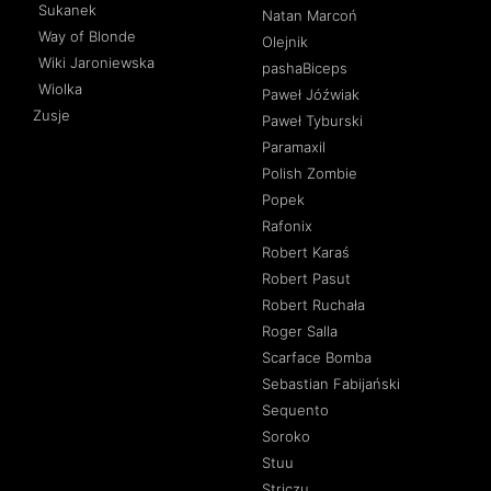
Sukanek
Natan Marcoń
Way of Blonde
Olejnik
Wiki Jaroniewska
pashaBiceps
Wiolka
Paweł Jóźwiak
Zusje
Paweł Tyburski
Paramaxil
Polish Zombie
Popek
Rafonix
Robert Karaś
Robert Pasut
Robert Ruchała
Roger Salla
Scarface Bomba
Sebastian Fabijański
Sequento
Soroko
Stuu
Striczu