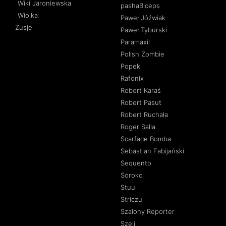
Wiki Jaroniewska
pashaBiceps
Wiolka
Paweł Jóźwiak
Zusje
Paweł Tyburski
Paramaxil
Polish Zombie
Popek
Rafonix
Robert Karaś
Robert Pasut
Robert Ruchała
Roger Salla
Scarface Bomba
Sebastian Fabijański
Sequento
Soroko
Stuu
Striczu
Szalony Reporter
Szeli