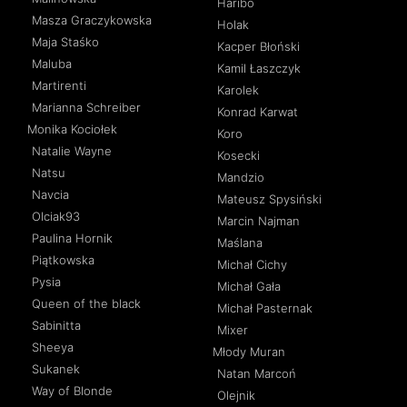
Haribo
Masza Graczykowska
Holak
Maja Staśko
Kacper Błoński
Maluba
Kamil Łaszczyk
Martirenti
Karolek
Marianna Schreiber
Konrad Karwat
Monika Kociołek
Koro
Natalie Wayne
Kosecki
Natsu
Mandzio
Navcia
Mateusz Spysiński
Olciak93
Marcin Najman
Paulina Hornik
Maślana
Piątkowska
Michał Cichy
Pysia
Michał Gała
Queen of the black
Michał Pasternak
Sabinitta
Mixer
Sheeya
Młody Muran
Sukanek
Natan Marcoń
Way of Blonde
Olejnik