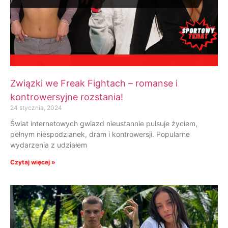
Związki we Freak Fightach – romanse i
kontrowersyjne rozstania!
24 stycznia, 2024
Świat internetowych gwiazd nieustannie pulsuje życiem,
pełnym niespodzianek, dram i kontrowersji. Popularne
wydarzenia z udziałem
Czytaj więcej »