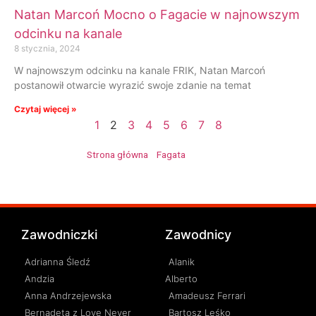
Natan Marcoń Mocno o Fagacie w najnowszym
odcinku na kanale
8 stycznia, 2024
W najnowszym odcinku na kanale FRIK, Natan Marcoń
postanowił otwarcie wyrazić swoje zdanie na temat
Czytaj więcej »
1
2
3
4
5
6
7
8
Strona główna
»
Fagata
»
Strona 2
Zawodniczki
Zawodnicy
Adrianna Śledź
Alanik
Andzia
Alberto
Anna Andrzejewska
Amadeusz Ferrari
Bernadeta z Love Never
Bartosz Leśko