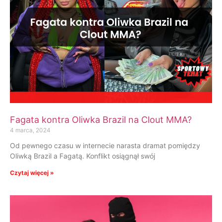
Fagata kontra Oliwka Brazil na Clout MMA?
4 marca, 2024
Od pewnego czasu w internecie narasta dramat pomiędzy
Oliwką Brazil a Fagatą. Konflikt osiągnął swój
Czytaj więcej »