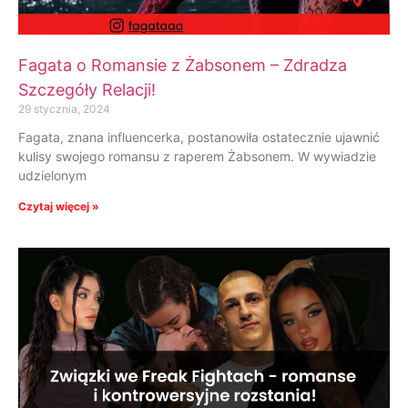
Fagata o Romansie z Żabsonem – Zdradza
Szczegóły Relacji!
29 stycznia, 2024
Fagata, znana influencerka, postanowiła ostatecznie ujawnić
kulisy swojego romansu z raperem Żabsonem. W wywiadzie
udzielonym
Czytaj więcej »