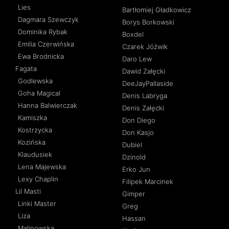
Lies
Bartłomiej Gładkowicz
Dagmara Szewczyk
Borys Borkowski
Dominika Rybak
Boxdel
Emilia Czerwińska
Czarek Jóźwik
Ewa Brodnicka
Daro Lew
Fagata
Dawid Załęcki
Godlewska
DeeJayPallaside
Goha Magical
Denis Labryga
Hanna Balwierczak
Denis Załęcki
Kamiszka
Don Diego
Kostrzycka
Don Kasjo
Kozińska
Dubiel
Klaudusiek
Dzinold
Lena Majewska
Erko Jun
Lexy Chaplin
Filipek Marcinek
Lil Masti
Gimper
Linki Master
Greg
Liza
Hassan
Malinowska