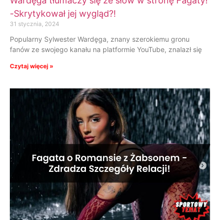
Wardęga tłumaczy się ze słów w stronę Fagaty!
-Skrytykował jej wygląd?!
31 stycznia, 2024
Popularny Sylwester Wardęga, znany szerokiemu gronu
fanów ze swojego kanału na platformie YouTube, znalazł się
Czytaj więcej »