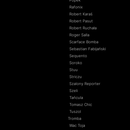
Popek
Rafonix
Robert Karaś
Robert Pasut
Robert Ruchała
Roger Salla
Scarface Bomba
Sebastian Fabijański
Sequento
Soroko
Stuu
Striczu
Szalony Reporter
Szeli
Tańcula
Tomasz Chic
Tuszol
Tromba
Wac Toja