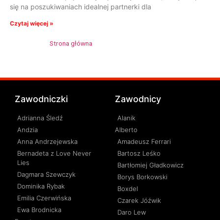
się na poszukiwaniach idealnej partnerki dla
Czytaj więcej »
Strona główna
»
Aleksandra Chorążewicz
Zawodniczki
Zawodnicy
Adrianna Śledź
Alanik
Andzia
Alberto
Anna Andrzejewska
Amadeusz Ferrari
Bernadeta z Love Never
Bartosz Leśko
Lies
Bartłomiej Gładkowicz
Dagmara Szewczyk
Borys Borkowski
Dominika Rybak
Boxdel
Emilia Czerwińska
Czarek Jóźwik
Ewa Brodnicka
Daro Lew