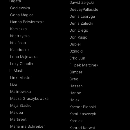
Fagata
Dawid Załęcki
Godlewska
DeeJayPallaside
Goha Magical
Denis Labryga
Hanna Balwierczak
Denis Załęcki
Kamiszka
Don Diego
Kostrzycka
Don Kasjo
Kozińska
Dubiel
Klaudusiek
Dzinold
Lena Majewska
Erko Jun
Lexy Chaplin
Filipek Marcinek
Lil Masti
Gimper
Linki Master
Greg
Liza
Hassan
Malinowska
Haribo
Masza Graczykowska
Holak
Maja Staśko
Kacper Błoński
Maluba
Kamil Łaszczyk
Martirenti
Karolek
Marianna Schreiber
Konrad Karwat