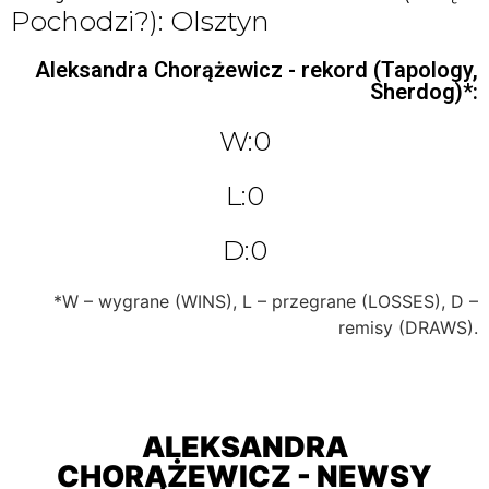
Pochodzi?): Olsztyn
Aleksandra Chorążewicz - rekord (Tapology,
Sherdog)*:
W:0
L:0
D:0
*W – wygrane (WINS), L – przegrane (LOSSES), D –
remisy (DRAWS).
ALEKSANDRA
CHORĄŻEWICZ - NEWSY