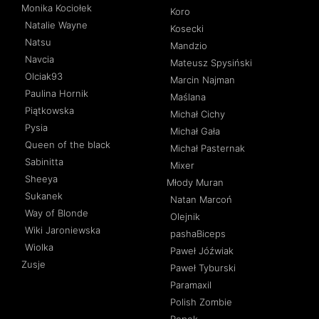
Monika Kociołek
Koro
Natalie Wayne
Kosecki
Natsu
Mandzio
Navcia
Mateusz Spysiński
Olciak93
Marcin Najman
Paulina Hornik
Maślana
Piątkowska
Michał Cichy
Pysia
Michał Gała
Queen of the black
Michał Pasternak
Sabinitta
Mixer
Sheeya
Młody Muran
Sukanek
Natan Marcoń
Way of Blonde
Olejnik
Wiki Jaroniewska
pashaBiceps
Wiolka
Paweł Jóźwiak
Zusje
Paweł Tyburski
Paramaxil
Polish Zombie