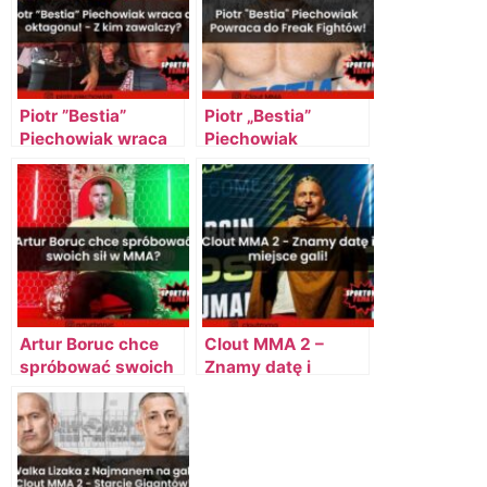
Piotr ”Bestia”
Piotr „Bestia”
Piechowiak wraca
Piechowiak
do oktagonu! – Z
Powraca do Freak-
kim zawalczy?
Fightów! –
zawalczy w Clout
MMA 2!
Artur Boruc chce
Clout MMA 2 –
spróbować swoich
Znamy datę i
sił w MMA?
miejsce gali!