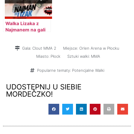
Walka Lizaka z
Najmanem na gali
Clout MMA 2 –
Starcie Dwóch
Gigantów!
Gala:
Clout MMA 2
Miejsce:
Orlen Arena w Płocku
Miasto:
Płock
Sztuki walki:
MMA
Popularne tematy:
Potencjalne Walki
UDOSTĘPNIJ U SIEBIE
MORDECZKO!