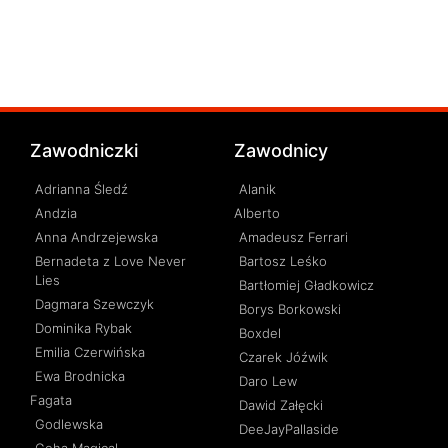
Zawodniczki
Zawodnicy
Adrianna Śledź
Alanik
Andzia
Alberto
Anna Andrzejewska
Amadeusz Ferrari
Bernadeta z Love Never
Bartosz Leśko
Lies
Bartłomiej Gładkowicz
Dagmara Szewczyk
Borys Borkowski
Dominika Rybak
Boxdel
Emilia Czerwińska
Czarek Jóźwik
Ewa Brodnicka
Daro Lew
Fagata
Dawid Załęcki
Godlewska
DeeJayPallaside
Goha Magical