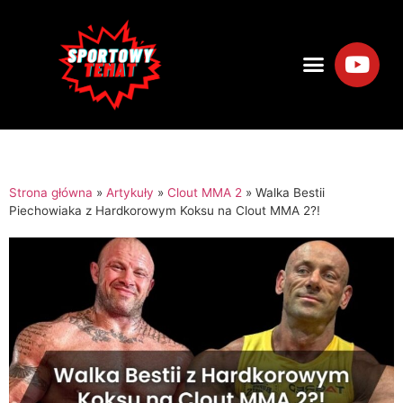
Strona główna
»
Artykuły
»
Clout MMA 2
»
Walka Bestii
Piechowiaka z Hardkorowym Koksu na Clout MMA 2?!