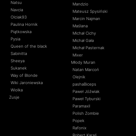
Natsu
Mandzio
Navcia
Mateusz Spysiński
Olciak93
Marcin Najman
Paulina Hornik
Maślana
Piątkowska
Michał Cichy
Pysia
Michał Gała
Queen of the black
Michał Pasternak
Sabinitta
Mixer
Sheeya
Młody Muran
Sukanek
Natan Marcoń
Way of Blonde
Olejnik
Wiki Jaroniewska
pashaBiceps
Wiolka
Paweł Jóźwiak
Zusje
Paweł Tyburski
Paramaxil
Polish Zombie
Popek
Rafonix
Robert Karaś