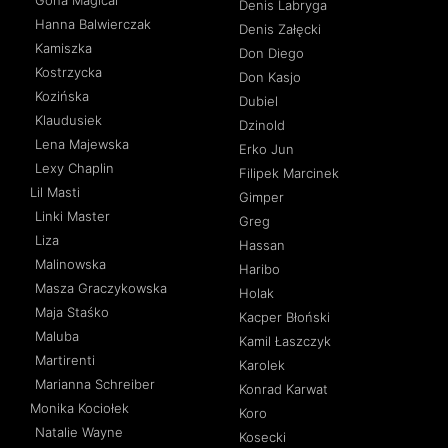
Denis Labryga
Hanna Balwierczak
Denis Załęcki
Kamiszka
Don Diego
Kostrzycka
Don Kasjo
Kozińska
Dubiel
Klaudusiek
Dzinold
Lena Majewska
Erko Jun
Lexy Chaplin
Filipek Marcinek
Lil Masti
Gimper
Linki Master
Greg
Liza
Hassan
Malinowska
Haribo
Masza Graczykowska
Holak
Maja Staśko
Kacper Błoński
Maluba
Kamil Łaszczyk
Martirenti
Karolek
Marianna Schreiber
Konrad Karwat
Monika Kociołek
Koro
Natalie Wayne
Kosecki