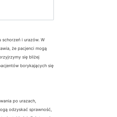
u schorzeń i urazów. W
rawia, że pacjenci mogą
rzyjrzymy się bliżej
 pacjentów borykających się
owania po urazach,
 mogą odzyskać sprawność,