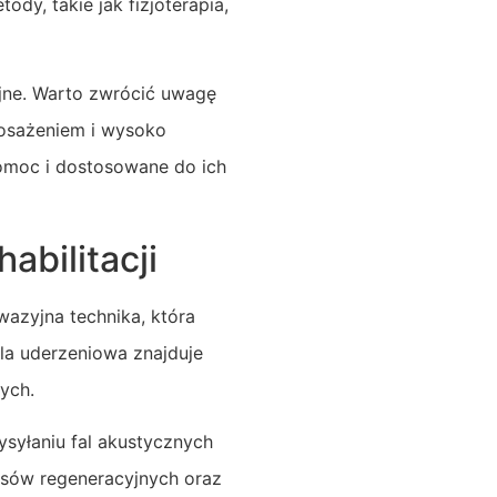
ody, takie jak fizjoterapia,
yjne. Warto zwrócić uwagę
osażeniem i wysoko
omoc i dostosowane do ich
bilitacji
nwazyjna technika, która
ala uderzeniowa znajduje
ych.
ysyłaniu fal akustycznych
esów regeneracyjnych oraz