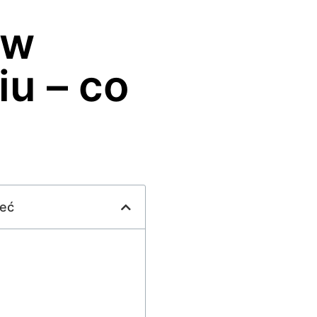
 w
u – co
ieć