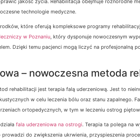
prawić jakość życia. Rehabilitacja obejmuje różnorodne met
woczesne technologie medyczne.
środków, które oferują kompleksowe programy rehabilitac
-leczniczy w Poznaniu
, który dysponuje nowoczesnym wyp
em. Dzięki temu pacjenci mogą liczyć na profesjonalną p
iowa – nowoczesna metoda reha
 rehabilitacji jest terapia falą uderzeniową. Jest to niei
kustycznych w celu leczenia bólu oraz stanu zapalnego. F
rzeniach ortopedycznych, w tym w leczeniu ostrog piętow
 działa
fala uderzeniowa na ostrogi
. Terapia ta polega na w
o prowadzi do zwiększenia ukrwienia, przyspieszenia proc