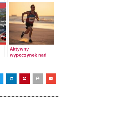
Aktywny
wypoczynek nad
morzem – dlaczego
Kołobrzeg
przyciąga osoby
uprawiające sport