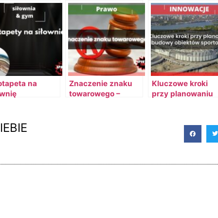
otapeta na
Znaczenie znaku
Kluczowe kroki
ownię
towarowego –
przy planowaniu
Ochrona własności
budowy obiektów
intelektualnej
sportowych
IEBIE