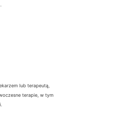
.
lekarzem lub terapeutą,
woczesne terapie, w tym
.