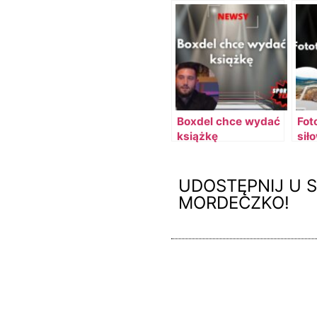
Boxdel chce wydać
Fot
książkę
sił
UDOSTĘPNIJ U S
MORDECZKO!