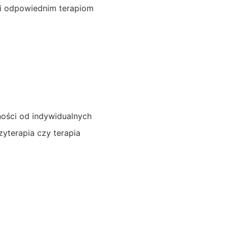
ęki odpowiednim terapiom
żności od indywidualnych
zyterapia czy terapia