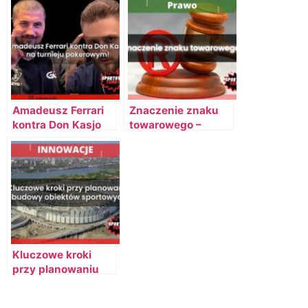
Amadeusz Ferrari
Znaczenie znaku
kontra Don Kasjo
towarowego –
na Festiwalu
Ochrona własności
$ZTO$!
intelektualnej
Kluczowe kroki
przy planowaniu
budowy obiektów
sportowych