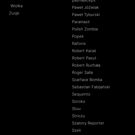
pashaBiceps
Wiolka
Paweł Jóźwiak
Zusje
Paweł Tyburski
Paramaxil
Polish Zombie
Popek
Rafonix
Robert Karaś
Robert Pasut
Robert Ruchała
Roger Salla
Scarface Bomba
Sebastian Fabijański
Sequento
Soroko
Stuu
Striczu
Szalony Reporter
Szeli