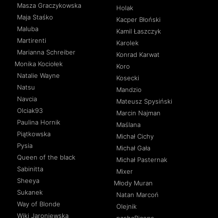
Masza Graczykowska
Holak
Maja Staśko
Kacper Błoński
Maluba
Kamil Łaszczyk
Martirenti
Karolek
Marianna Schreiber
Konrad Karwat
Monika Kociołek
Koro
Natalie Wayne
Kosecki
Natsu
Mandzio
Navcia
Mateusz Spysiński
Olciak93
Marcin Najman
Paulina Hornik
Maślana
Piątkowska
Michał Cichy
Pysia
Michał Gała
Queen of the black
Michał Pasternak
Sabinitta
Mixer
Sheeya
Młody Muran
Sukanek
Natan Marcoń
Way of Blonde
Olejnik
Wiki Jaroniewska