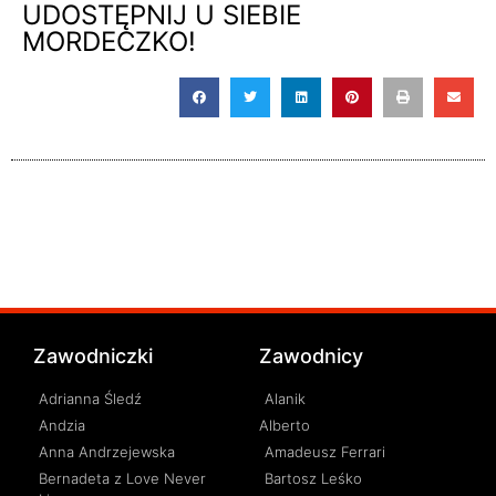
UDOSTĘPNIJ U SIEBIE
MORDECZKO!
Zawodniczki
Zawodnicy
Adrianna Śledź
Alanik
Andzia
Alberto
Anna Andrzejewska
Amadeusz Ferrari
Bernadeta z Love Never
Bartosz Leśko