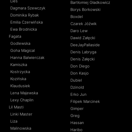
Lies
Bartłomiej Gładkowicz
Dagmara Szewczyk
Borys Borkowski
Dominika Rybak
Boxdel
Emilia Czerwińska
Czarek Jóźwik
Ewa Brodnicka
Daro Lew
Fagata
Dawid Załęcki
Godlewska
DeeJayPallaside
Goha Magical
Denis Labryga
Hanna Balwierczak
Denis Załęcki
Kamiszka
Don Diego
Kostrzycka
Don Kasjo
Kozińska
Dubiel
Klaudusiek
Dzinold
Lena Majewska
Erko Jun
Lexy Chaplin
Filipek Marcinek
Lil Masti
Gimper
Linki Master
Greg
Liza
Hassan
Malinowska
Haribo