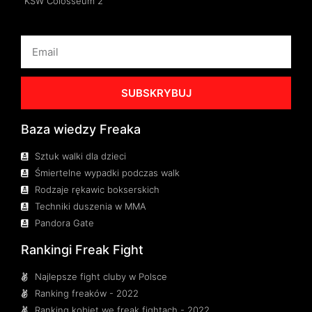
KSW Colosseum 2
SUBSKRYBUJ
Baza wiedzy Freaka
Sztuk walki dla dzieci
Śmiertelne wypadki podczas walk
Rodzaje rękawic bokserskich
Techniki duszenia w MMA
Pandora Gate
Rankingi Freak Fight
Najlepsze fight cluby w Polsce
Ranking freaków - 2022
Ranking kobiet we freak fightach - 2022