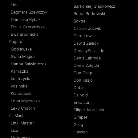
Lies
Bartłomiej Gładkowicz
Dagmara Szewczyk
Borys Borkowski
Dominika Rybak
Boxdel
Emilia Czerwińska
Czarek Jóźwik
Ewa Brodnicka
Daro Lew
Fagata
Dawid Załęcki
Godlewska
DeeJayPallaside
Goha Magical
Denis Labryga
Hanna Balwierczak
Denis Załęcki
Kamiszka
Don Diego
Kostrzycka
Don Kasjo
Kozińska
Dubiel
Klaudusiek
Dzinold
Lena Majewska
Erko Jun
Lexy Chaplin
Filipek Marcinek
Lil Masti
Gimper
Linki Master
Greg
Liza
Hassan
Malinowska