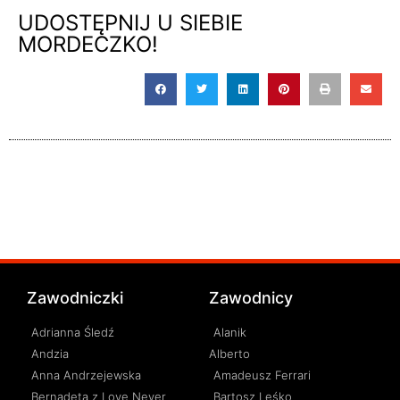
UDOSTĘPNIJ U SIEBIE
MORDECZKO!
Zawodniczki
Zawodnicy
Adrianna Śledź
Alanik
Andzia
Alberto
Anna Andrzejewska
Amadeusz Ferrari
Bernadeta z Love Never
Bartosz Leśko