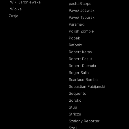
Wiki Jaroniewska
pashaBiceps
Wiolka
Paweł Jóźwiak
Zusje
Paweł Tyburski
Paramaxil
Polish Zombie
Popek
Rafonix
Robert Karaś
Robert Pasut
Robert Ruchała
Roger Salla
Scarface Bomba
Sebastian Fabijański
Sequento
Soroko
Stuu
Striczu
Szalony Reporter
Szeli