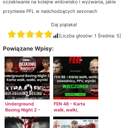
oczekiwanie na kolejne widowisko i wyzwania, jakie
przyniesie PFL w nadchodzących sezonach
Daj piątaka!
[Liczba głosów:
1
Średnia:
5
]
Powiązane Wpisy:
Underground
FEN 48 – Karta
Boxing Night 2 –
walk, walki,
Karta walk, walki,
zawodnicy, PPV,
wyniki, zawodnicy,
wyniki
PPV, darmowe