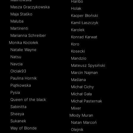
Haribo
Masza Graczykowska
Holak
Maja Staśko
Kacper Błoński
Maluba
Kamil Łaszczyk
Martirenti
Karolek
Marianna Schreiber
Konrad Karwat
Monika Kociołek
Koro
Natalie Wayne
Kosecki
Natsu
Mandzio
Navcia
Mateusz Spysiński
Olciak93
Marcin Najman
Paulina Hornik
Maślana
Piątkowska
Michał Cichy
Pysia
Michał Gała
Queen of the black
Michał Pasternak
Sabinitta
Mixer
Sheeya
Młody Muran
Sukanek
Natan Marcoń
Way of Blonde
Olejnik