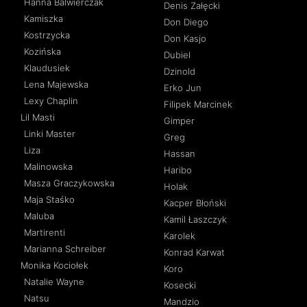
Hanna Balwierczak
Denis Załęcki
Kamiszka
Don Diego
Kostrzycka
Don Kasjo
Kozińska
Dubiel
Klaudusiek
Dzinold
Lena Majewska
Erko Jun
Lexy Chaplin
Filipek Marcinek
Lil Masti
Gimper
Linki Master
Greg
Liza
Hassan
Malinowska
Haribo
Masza Graczykowska
Holak
Maja Staśko
Kacper Błoński
Maluba
Kamil Łaszczyk
Martirenti
Karolek
Marianna Schreiber
Konrad Karwat
Monika Kociołek
Koro
Natalie Wayne
Kosecki
Natsu
Mandzio