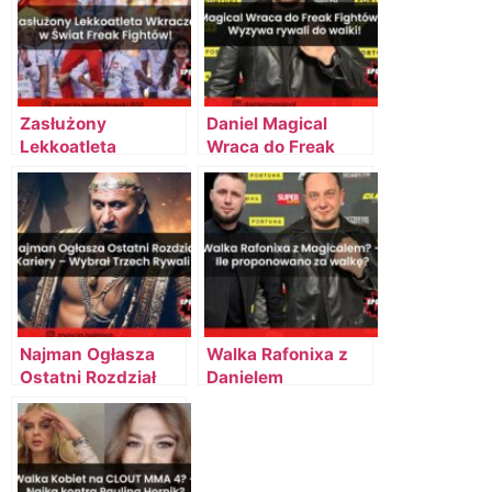
Zasłużony
Daniel Magical
Lekkoatleta
Wraca do Freak
Wkracza w Świat
Fightów! – Wyzywa
Freak Fightów!
rywali do walki!
Najman Ogłasza
Walka Rafonixa z
Ostatni Rozdział
Danielem
Kariery – Wybrał
Magicalem? – Ile
Trzech Rywali na
proponowano za
2024 rok!
walkę?