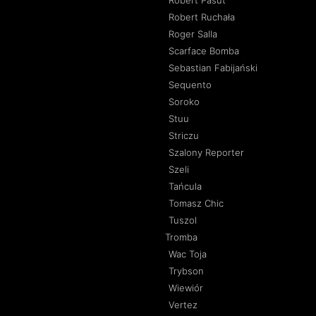
Robert Pasut
Robert Ruchała
Roger Salla
Scarface Bomba
Sebastian Fabijański
Sequento
Soroko
Stuu
Striczu
Szalony Reporter
Szeli
Tańcula
Tomasz Chic
Tuszol
Tromba
Wac Toja
Trybson
Wiewiór
Vertez