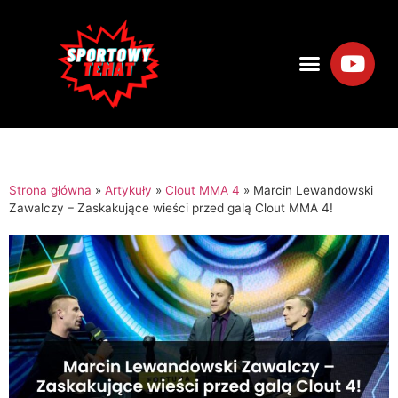
Strona główna
»
Artykuły
»
Clout MMA 4
»
Marcin Lewandowski
Zawalczy – Zaskakujące wieści przed galą Clout MMA 4!