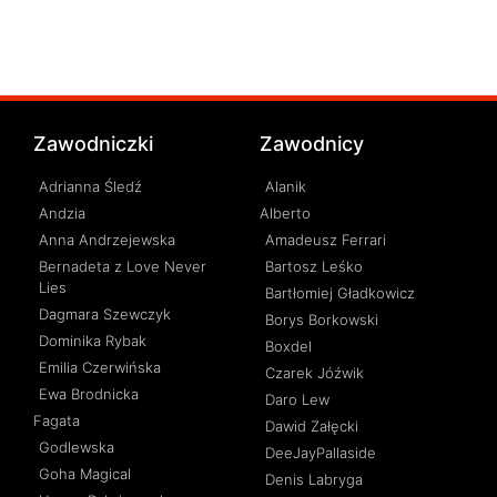
Zawodniczki
Zawodnicy
Adrianna Śledź
Alanik
Andzia
Alberto
Anna Andrzejewska
Amadeusz Ferrari
Bernadeta z Love Never
Bartosz Leśko
Lies
Bartłomiej Gładkowicz
Dagmara Szewczyk
Borys Borkowski
Dominika Rybak
Boxdel
Emilia Czerwińska
Czarek Jóźwik
Ewa Brodnicka
Daro Lew
Fagata
Dawid Załęcki
Godlewska
DeeJayPallaside
Goha Magical
Denis Labryga