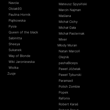
Navcia
Mateusz Spysiński
Olciak93
Marcin Najman
Paulina Hornik
Maślana
Piątkowska
Michał Cichy
Pysia
Michał Gała
Queen of the black
Michał Pasternak
Sabinitta
Mixer
Sheeya
Młody Muran
Sukanek
Natan Marcoń
Way of Blonde
Olejnik
Wiki Jaroniewska
pashaBiceps
Wiolka
Paweł Jóźwiak
Zusje
Paweł Tyburski
Paramaxil
Polish Zombie
Popek
Rafonix
Robert Karaś