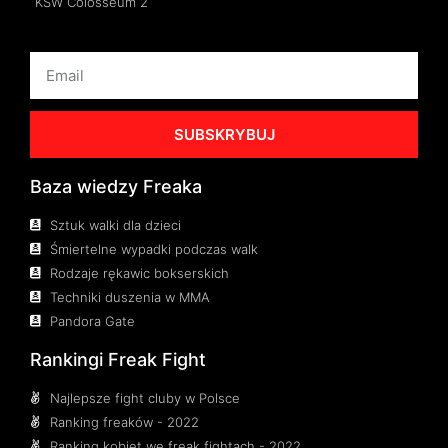
KSW Colosseum 2
SUBSKRYBUJ
Baza wiedzy Freaka
Sztuk walki dla dzieci
Śmiertelne wypadki podczas walk
Rodzaje rękawic bokserskich
Techniki duszenia w MMA
Pandora Gate
Rankingi Freak Fight
Najlepsze fight cluby w Polsce
Ranking freaków - 2022
Ranking kobiet we freak fightach - 2022