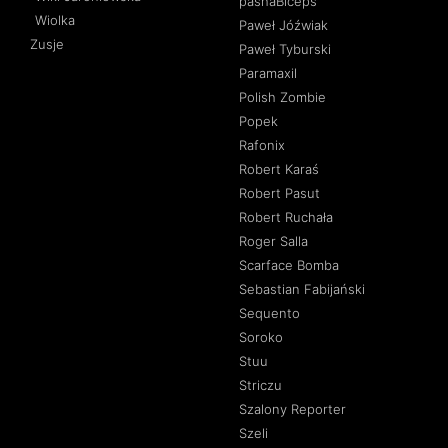
pashaBiceps
Wiolka
Paweł Jóźwiak
Zusje
Paweł Tyburski
Paramaxil
Polish Zombie
Popek
Rafonix
Robert Karaś
Robert Pasut
Robert Ruchała
Roger Salla
Scarface Bomba
Sebastian Fabijański
Sequento
Soroko
Stuu
Striczu
Szalony Reporter
Szeli