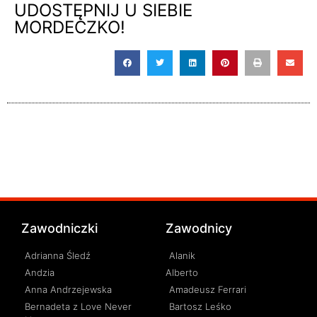
UDOSTĘPNIJ U SIEBIE
MORDECZKO!
Zawodniczki
Zawodnicy
Adrianna Śledź
Alanik
Andzia
Alberto
Anna Andrzejewska
Amadeusz Ferrari
Bernadeta z Love Never
Bartosz Leśko