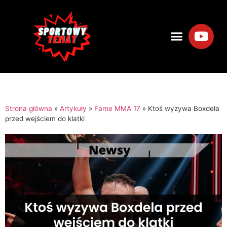
Strona główna
»
Artykuły
»
Fame MMA 17
»
Ktoś wyzywa Boxdela
przed wejściem do klatki