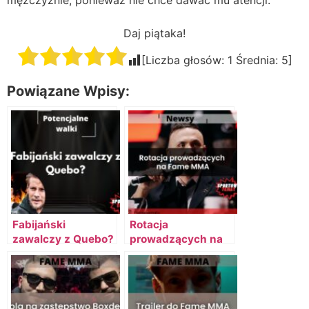
mężczyźnie, ponieważ nie chce dawać mu atencji.
Daj piątaka!
[Liczba głosów:
1
Średnia:
5
]
Powiązane Wpisy:
Fabijański
Rotacja
zawalczy z Quebo?
prowadzących na
Fame MMA