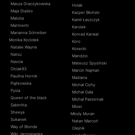
Masza Graczykowska
Holak
Maja Staśko
Kacper Błoński
Maluba
Kamil Łaszczyk
Martirenti
Karolek
Marianna Schreiber
Konrad Karwat
Monika Kociołek
Koro
Natalie Wayne
Kosecki
Natsu
Mandzio
Navcia
Mateusz Spysiński
Olciak93
Marcin Najman
Paulina Hornik
Maślana
Piątkowska
Michał Cichy
Pysia
Michał Gała
Queen of the black
Michał Pasternak
Sabinitta
Mixer
Sheeya
Młody Muran
Sukanek
Natan Marcoń
Way of Blonde
Olejnik
Wiki Jaroniewska