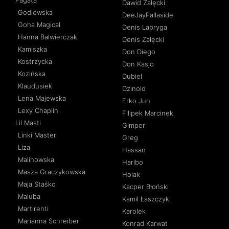
Fagata
Dawid Załęcki
Godlewska
DeeJayPallaside
Goha Magical
Denis Labryga
Hanna Balwierczak
Denis Załęcki
Kamiszka
Don Diego
Kostrzycka
Don Kasjo
Kozińska
Dubiel
Klaudusiek
Dzinold
Lena Majewska
Erko Jun
Lexy Chaplin
Filipek Marcinek
Lil Masti
Gimper
Linki Master
Greg
Liza
Hassan
Malinowska
Haribo
Masza Graczykowska
Holak
Maja Staśko
Kacper Błoński
Maluba
Kamil Łaszczyk
Martirenti
Karolek
Marianna Schreiber
Konrad Karwat