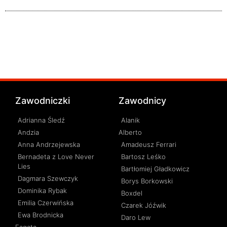
Zawodniczki
Zawodnicy
Adrianna Śledź
Alanik
Andzia
Alberto
Anna Andrzejewska
Amadeusz Ferrari
Bernadeta z Love Never
Bartosz Leśko
Lies
Bartłomiej Gładkowicz
Dagmara Szewczyk
Borys Borkowski
Dominika Rybak
Boxdel
Emilia Czerwińska
Czarek Jóźwik
Ewa Brodnicka
Daro Lew