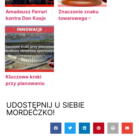
Amadeusz Ferrari
Znaczenie znaku
kontra Don Kasjo
towarowego –
na Festiwalu
Ochrona własności
$ZTO$!
intelektualnej
Kluczowe kroki
przy planowaniu
budowy obiektów
sportowych
UDOSTĘPNIJ U SIEBIE
MORDECZKO!