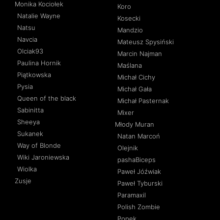
Monika Kociołek
Koro
Natalie Wayne
Kosecki
Natsu
Mandzio
Navcia
Mateusz Spysiński
Olciak93
Marcin Najman
Paulina Hornik
Maślana
Piątkowska
Michał Cichy
Pysia
Michał Gała
Queen of the black
Michał Pasternak
Sabinitta
Mixer
Sheeya
Młody Muran
Sukanek
Natan Marcoń
Way of Blonde
Olejnik
Wiki Jaroniewska
pashaBiceps
Wiolka
Paweł Jóźwiak
Zusje
Paweł Tyburski
Paramaxil
Polish Zombie
Popek