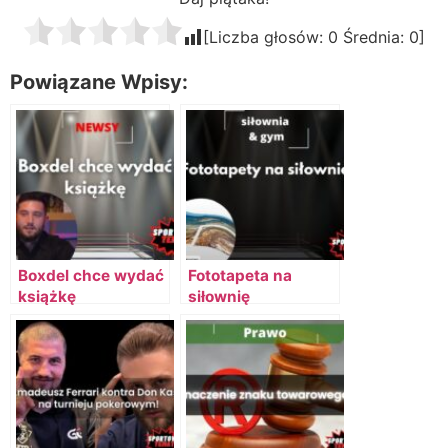
[Liczba głosów:
0
Średnia:
0
]
Powiązane Wpisy:
Boxdel chce wydać
Fototapeta na
książkę
siłownię