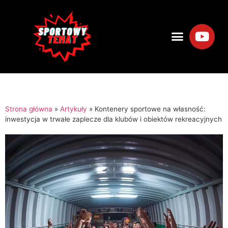
Strona główna
»
Artykuły
»
Kontenery sportowe na własność:
inwestycja w trwałe zaplecze dla klubów i obiektów rekreacyjnych