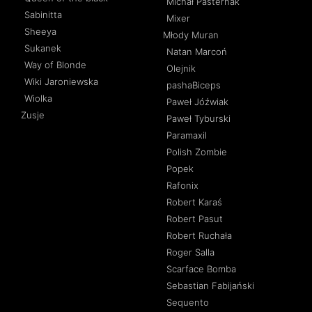
Michał Pasternak
Sabinitta
Mixer
Sheeya
Młody Muran
Sukanek
Natan Marcoń
Way of Blonde
Olejnik
Wiki Jaroniewska
pashaBiceps
Wiolka
Paweł Jóźwiak
Zusje
Paweł Tyburski
Paramaxil
Polish Zombie
Popek
Rafonix
Robert Karaś
Robert Pasut
Robert Ruchała
Roger Salla
Scarface Bomba
Sebastian Fabijański
Sequento