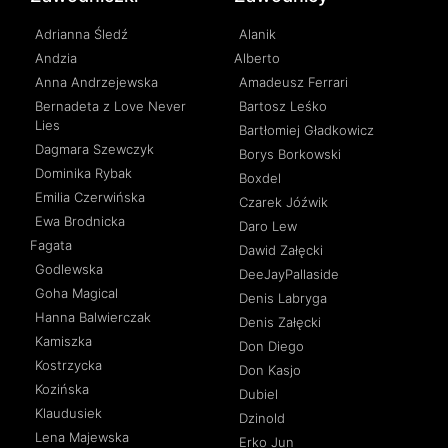
Adrianna Śledź
Alanik
Andzia
Alberto
Anna Andrzejewska
Amadeusz Ferrari
Bernadeta z Love Never
Bartosz Leśko
Lies
Bartłomiej Gładkowicz
Dagmara Szewczyk
Borys Borkowski
Dominika Rybak
Boxdel
Emilia Czerwińska
Czarek Jóźwik
Ewa Brodnicka
Daro Lew
Fagata
Dawid Załęcki
Godlewska
DeeJayPallaside
Goha Magical
Denis Labryga
Hanna Balwierczak
Denis Załęcki
Kamiszka
Don Diego
Kostrzycka
Don Kasjo
Kozińska
Dubiel
Klaudusiek
Dzinold
Lena Majewska
Erko Jun