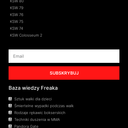
KSW 80
KSW 79
KSW 76
KSW 75
KSW 74
KSW Colosseum 2
SUBSKRYBUJ
Baza wiedzy Freaka
Sztuk walki dla dzieci
Śmiertelne wypadki podczas walk
Rodzaje rękawic bokserskich
Techniki duszenia w MMA
Pandora Gate