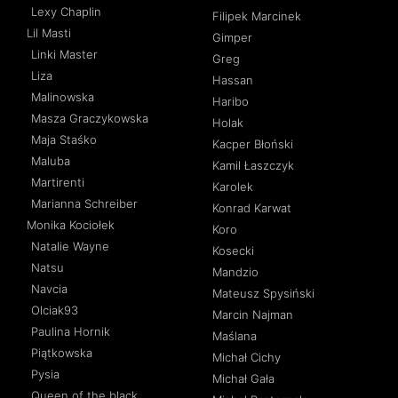
Lexy Chaplin
Filipek Marcinek
Lil Masti
Gimper
Linki Master
Greg
Liza
Hassan
Malinowska
Haribo
Masza Graczykowska
Holak
Maja Staśko
Kacper Błoński
Maluba
Kamil Łaszczyk
Martirenti
Karolek
Marianna Schreiber
Konrad Karwat
Monika Kociołek
Koro
Natalie Wayne
Kosecki
Natsu
Mandzio
Navcia
Mateusz Spysiński
Olciak93
Marcin Najman
Paulina Hornik
Maślana
Piątkowska
Michał Cichy
Pysia
Michał Gała
Queen of the black