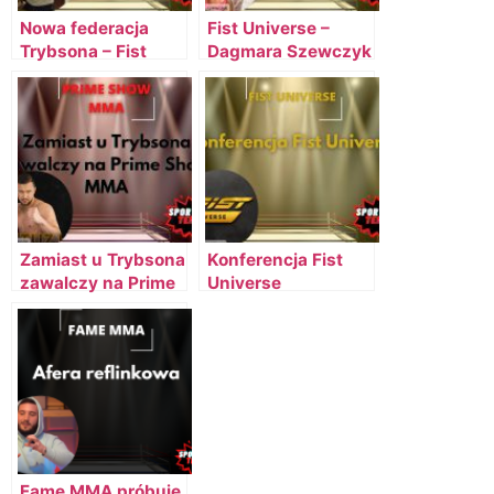
Nowa federacja
Fist Universe –
Trybsona – Fist
Dagmara Szewczyk
Universe
walka na klapsy
Zamiast u Trybsona
Konferencja Fist
zawalczy na Prime
Universe
Show MMA
Fame MMA próbuje