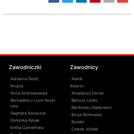
Zawodniczki
Zawodnicy
Adrianna Śledź
Alanik
Andzia
Alberto
Anna Andrzejewska
Amadeusz Ferrari
Bernadeta z Love Never
Bartosz Leśko
Lies
Bartłomiej Gładkowicz
Dagmara Szewczyk
Borys Borkowski
Dominika Rybak
Boxdel
Emilia Czerwińska
Czarek Jóźwik