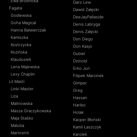
Ewa Brodnicka
Daro Lew
Fagata
Dawid Załęcki
Godlewska
DeeJayPallaside
Goha Magical
Denis Labryga
Hanna Balwierczak
Denis Załęcki
Kamiszka
Don Diego
Kostrzycka
Don Kasjo
Kozińska
Dubiel
Klaudusiek
Dzinold
Lena Majewska
Erko Jun
Lexy Chaplin
Filipek Marcinek
Lil Masti
Gimper
Linki Master
Greg
Liza
Hassan
Malinowska
Haribo
Masza Graczykowska
Holak
Maja Staśko
Kacper Błoński
Maluba
Kamil Łaszczyk
Martirenti
Karolek