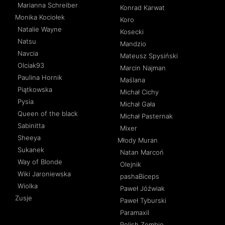
Marianna Schreiber
Konrad Karwat
Monika Kociołek
Koro
Natalie Wayne
Kosecki
Natsu
Mandzio
Navcia
Mateusz Spysiński
Olciak93
Marcin Najman
Paulina Hornik
Maślana
Piątkowska
Michał Cichy
Pysia
Michał Gała
Queen of the black
Michał Pasternak
Sabinitta
Mixer
Sheeya
Młody Muran
Sukanek
Natan Marcoń
Way of Blonde
Olejnik
Wiki Jaroniewska
pashaBiceps
Wiolka
Paweł Jóźwiak
Zusje
Paweł Tyburski
Paramaxil
Polish Zombie