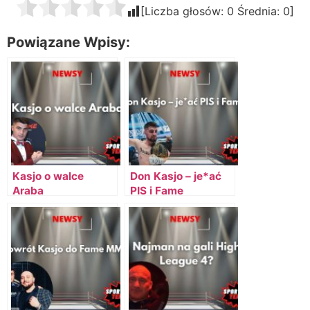
[Liczba głosów:
0
Średnia:
0
]
Powiązane Wpisy:
Kasjo o walce
Don Kasjo – je*ać
Araba
PIS i Fame