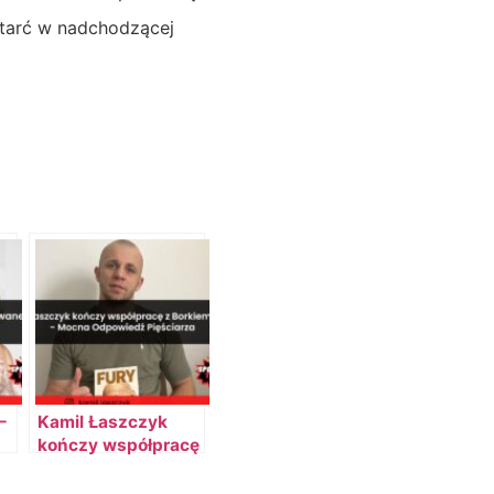
tarć w nadchodzącej
–
Kamil Łaszczyk
kończy współpracę
2!
z Mateuszem
Borkiem? – Mocna