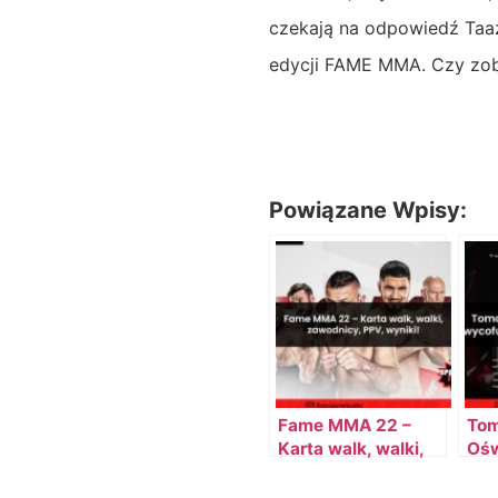
czekają na odpowiedź Taa
edycji FAME MMA. Czy zob
Powiązane Wpisy:
Fame MMA 22 –
Tom
Karta walk, walki,
Ośw
zawodnicy, PPV,
wyc
wyniki!
Wie