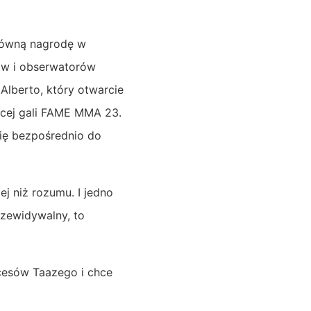
główną nagrodę w
nów i obserwatorów
 Alberto, który otwarcie
cej gali FAME MMA 23.
się bezpośrednio do
ej niż rozumu. I jedno
rzewidywalny, to
kcesów Taazego i chce