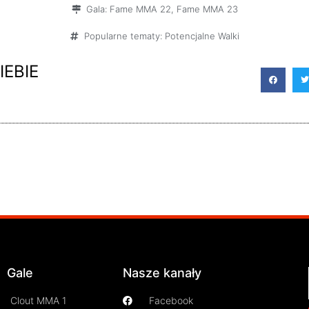
Gala:
Fame MMA 22
,
Fame MMA 23
tąpi go Kamil
MMA!
azy”
Popularne tematy:
Potencjalne Walki
aczyński
IEBIE
Gale
Nasze kanały
Clout MMA 1
Facebook