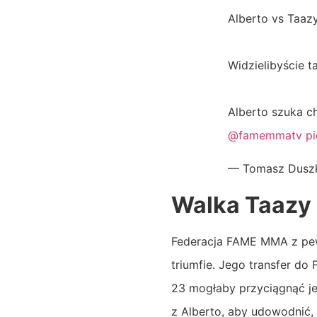
Alberto vs Taaz
Widzielibyście t
Alberto szuka c
@famemmatv
pi
— Tomasz Duszk
Walka Taazy
Federacja FAME MMA z pew
triumfie. Jego transfer do
23 mogłaby przyciągnąć je
z Alberto, aby udowodnić, 