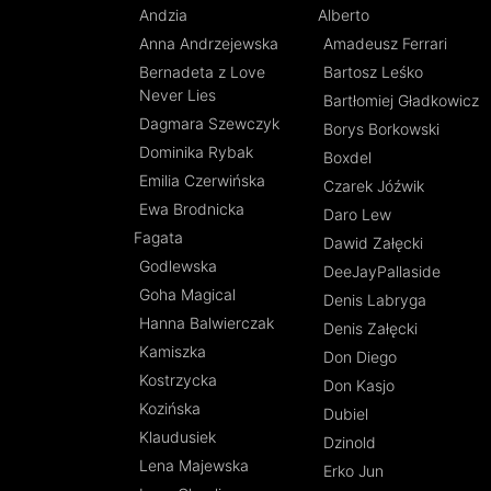
Andzia
Alberto
Anna Andrzejewska
Amadeusz Ferrari
Bernadeta z Love
Bartosz Leśko
Never Lies
Bartłomiej Gładkowicz
Dagmara Szewczyk
Borys Borkowski
Dominika Rybak
Boxdel
Emilia Czerwińska
Czarek Jóźwik
Ewa Brodnicka
Daro Lew
Fagata
Dawid Załęcki
Godlewska
DeeJayPallaside
Goha Magical
Denis Labryga
Hanna Balwierczak
Denis Załęcki
Kamiszka
Don Diego
Kostrzycka
Don Kasjo
Kozińska
Dubiel
Klaudusiek
Dzinold
Lena Majewska
Erko Jun