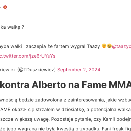
y
aka walkę ?
hyba walki i zaczepia że fartem wygral Taazy
@taazyc
c.twitter.com/jze6rUYuYs
iewicz (@TDuszkiewicz)
September 2, 2024
 kontra Alberto na Fame MM
nością będzie zadowolona z zainteresowania, jakie wzb
 FAME okazał się strzałem w dziesiątkę, a potencjalna wa
szcze większą uwagę. Pozostaje pytanie, czy Kamil podejm
że jego wygrana nie była kwestią przypadku. Fani freak fig