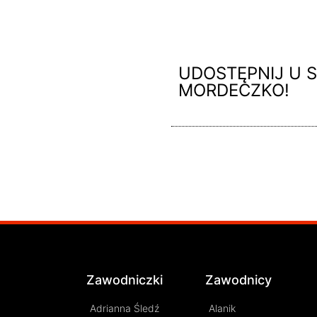
Zas
„Ta
Mat
UDOSTĘPNIJ U S
MORDECZKO!
Zawodniczki
Zawodnicy
Adrianna Śledź
Alanik