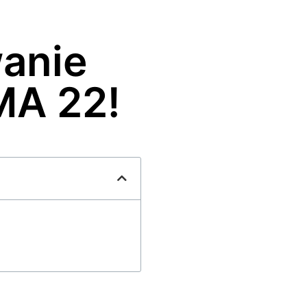
anie
MA 22!