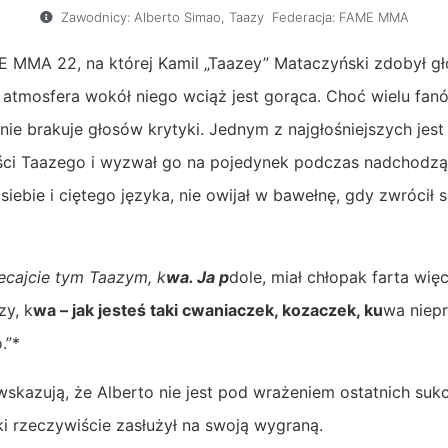
Zawodnicy:
Alberto Simao
,
Taazy
Federacja:
FAME MMA
E MMA 22, na której Kamil „Taazey” Mataczyński zdobył 
, atmosfera wokół niego wciąż jest gorąca. Choć wielu fa
 nie brakuje głosów krytyki. Jednym z najgłośniejszych jest
ści Taazego i wyzwał go na pojedynek podczas nadchodzą
siebie i ciętego języka, nie owijał w bawełnę, gdy zwrócił 
iecajcie tym Taazym, k
wa. Ja p
dole, miał chłopak farta więc
zy, k
wa – jak jesteś taki cwaniaczek, kozaczek, ku
wa niep
.”*
skazują, że Alberto nie jest pod wrażeniem ostatnich su
i rzeczywiście zasłużył na swoją wygraną.