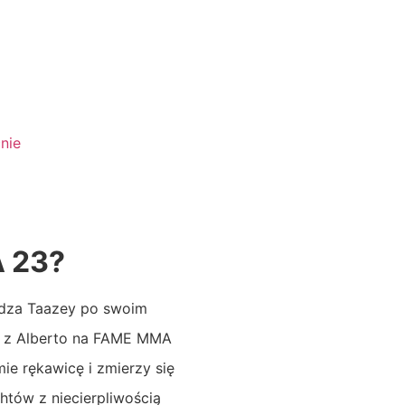
nie
A 23?
udza Taazey po swoim
lka z Alberto na FAME MMA
ie rękawicę i zmierzy się
htów z niecierpliwością