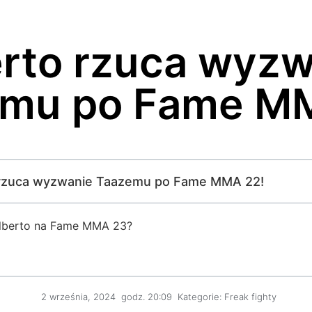
rto rzuca wyzw
mu po Fame M
to rzuca wyzwanie Taazemu po Fame MMA 22!
Alberto na Fame MMA 23?
2 września, 2024
godz.
20:09
Kategorie:
Freak fighty