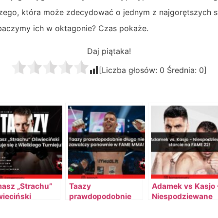
zego, która może zdecydować o jednym z najgorętszych s
aczymy ich w oktagonie? Czas pokaże.
Daj piątaka!
[Liczba głosów:
0
Średnia:
0
]
asz „Strachu”
Taazy
Adamek vs Kasjo 
ieciński
prawdopodobnie
Niespodziewane
ofuje się z
długo nie zawalczy
starcie na FAME 2
lkiego Turnieju!
ponownie w FAME