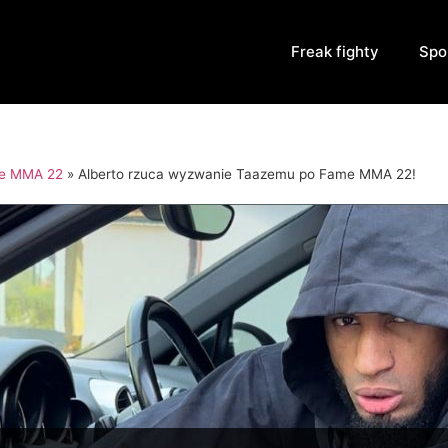
Freak fighty
Spo
e MMA 22
»
Alberto rzuca wyzwanie Taazemu po Fame MMA 22!