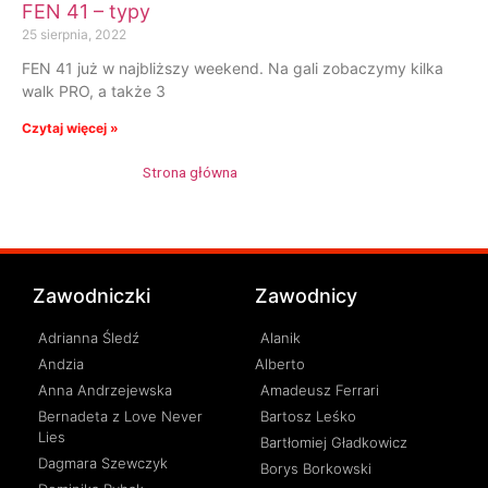
FEN 41 – typy
25 sierpnia, 2022
FEN 41 już w najbliższy weekend. Na gali zobaczymy kilka
walk PRO, a także 3
Czytaj więcej »
Strona główna
»
Suvi Salmimies
Zawodniczki
Zawodnicy
Adrianna Śledź
Alanik
Andzia
Alberto
Anna Andrzejewska
Amadeusz Ferrari
Bernadeta z Love Never
Bartosz Leśko
Lies
Bartłomiej Gładkowicz
Dagmara Szewczyk
Borys Borkowski