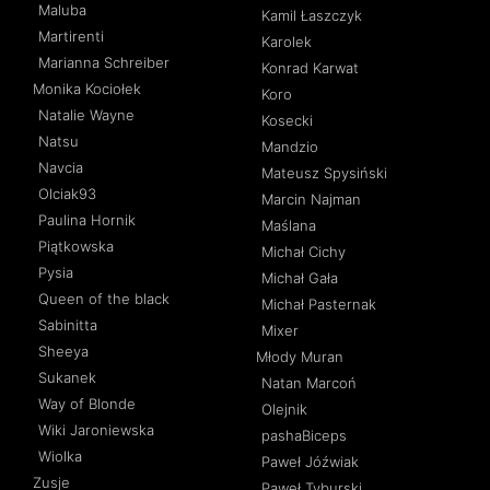
Maluba
Kamil Łaszczyk
Martirenti
Karolek
Marianna Schreiber
Konrad Karwat
Monika Kociołek
Koro
Natalie Wayne
Kosecki
Natsu
Mandzio
Navcia
Mateusz Spysiński
Olciak93
Marcin Najman
Paulina Hornik
Maślana
Piątkowska
Michał Cichy
Pysia
Michał Gała
Queen of the black
Michał Pasternak
Sabinitta
Mixer
Sheeya
Młody Muran
Sukanek
Natan Marcoń
Way of Blonde
Olejnik
Wiki Jaroniewska
pashaBiceps
Wiolka
Paweł Jóźwiak
Zusje
Paweł Tyburski