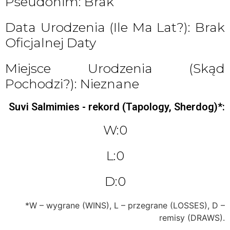
Pseudonim: Brak
Data Urodzenia (ile Ma Lat?): Brak
Oficjalnej Daty
Miejsce Urodzenia (skąd
Pochodzi?): Nieznane
Suvi Salmimies - rekord (Tapology, Sherdog)*:
W:0
L:0
D:0
*W – wygrane (WINS), L – przegrane (LOSSES), D –
remisy (DRAWS).