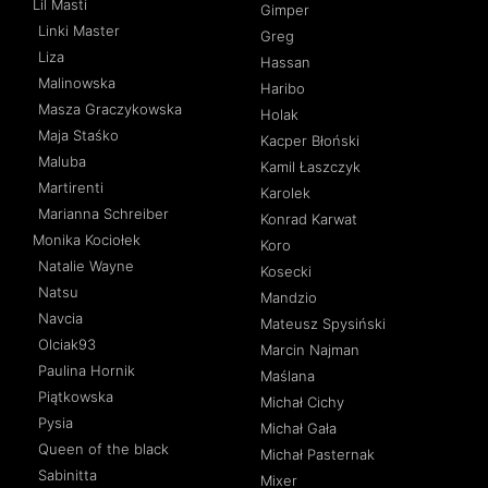
Lil Masti
Gimper
Linki Master
Greg
Liza
Hassan
Malinowska
Haribo
Masza Graczykowska
Holak
Maja Staśko
Kacper Błoński
Maluba
Kamil Łaszczyk
Martirenti
Karolek
Marianna Schreiber
Konrad Karwat
Monika Kociołek
Koro
Natalie Wayne
Kosecki
Natsu
Mandzio
Navcia
Mateusz Spysiński
Olciak93
Marcin Najman
Paulina Hornik
Maślana
Piątkowska
Michał Cichy
Pysia
Michał Gała
Queen of the black
Michał Pasternak
Sabinitta
Mixer