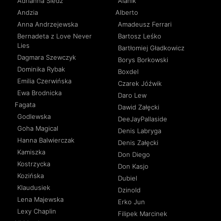
Adrianna Śledź
Alanik
Andzia
Alberto
Anna Andrzejewska
Amadeusz Ferrari
Bernadeta z Love Never
Bartosz Leśko
Lies
Bartłomiej Gładkowicz
Dagmara Szewczyk
Borys Borkowski
Dominika Rybak
Boxdel
Emilia Czerwińska
Czarek Jóźwik
Ewa Brodnicka
Daro Lew
Fagata
Dawid Załęcki
Godlewska
DeeJayPallaside
Goha Magical
Denis Labryga
Hanna Balwierczak
Denis Załęcki
Kamiszka
Don Diego
Kostrzycka
Don Kasjo
Kozińska
Dubiel
Klaudusiek
Dzinold
Lena Majewska
Erko Jun
Lexy Chaplin
Filipek Marcinek