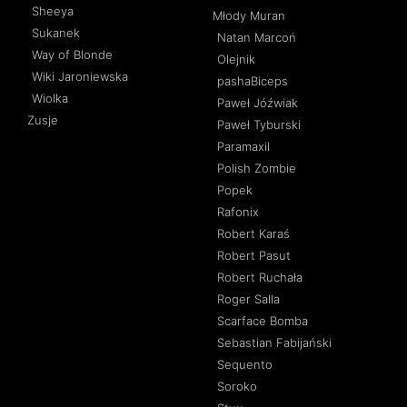
Sheeya
Młody Muran
Sukanek
Natan Marcoń
Way of Blonde
Olejnik
Wiki Jaroniewska
pashaBiceps
Wiolka
Paweł Jóźwiak
Zusje
Paweł Tyburski
Paramaxil
Polish Zombie
Popek
Rafonix
Robert Karaś
Robert Pasut
Robert Ruchała
Roger Salla
Scarface Bomba
Sebastian Fabijański
Sequento
Soroko