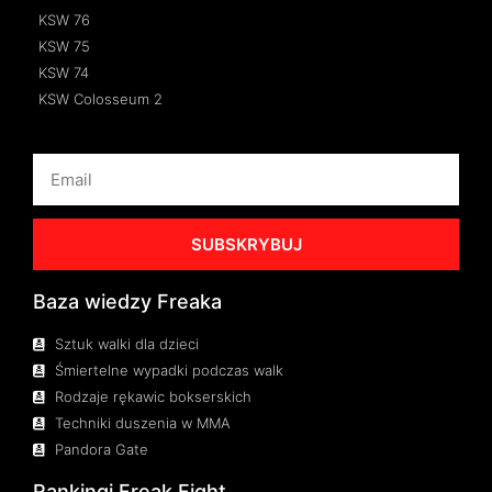
KSW 76
KSW 75
KSW 74
KSW Colosseum 2
SUBSKRYBUJ
Baza wiedzy Freaka
Sztuk walki dla dzieci
Śmiertelne wypadki podczas walk
Rodzaje rękawic bokserskich
Techniki duszenia w MMA
Pandora Gate
Rankingi Freak Fight