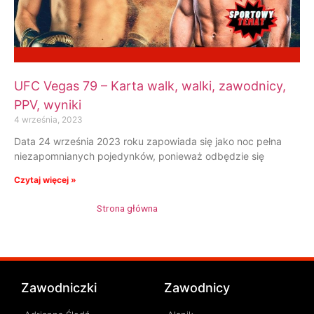
UFC Vegas 79 – Karta walk, walki, zawodnicy,
PPV, wyniki
4 września, 2023
Data 24 września 2023 roku zapowiada się jako noc pełna
niezapomnianych pojedynków, ponieważ odbędzie się
Czytaj więcej »
Strona główna
»
Mizuki Inoue
Zawodniczki
Zawodnicy