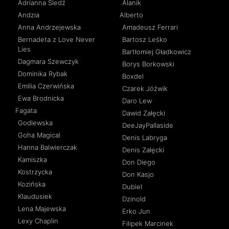
Adrianna Śledź
Alanik
Andzia
Alberto
Anna Andrzejewska
Amadeusz Ferrari
Bernadeta z Love Never
Bartosz Leśko
Lies
Bartłomiej Gładkowicz
Dagmara Szewczyk
Borys Borkowski
Dominika Rybak
Boxdel
Emilia Czerwińska
Czarek Jóźwik
Ewa Brodnicka
Daro Lew
Fagata
Dawid Załęcki
Godlewska
DeeJayPallaside
Goha Magical
Denis Labryga
Hanna Balwierczak
Denis Załęcki
Kamiszka
Don Diego
Kostrzycka
Don Kasjo
Kozińska
Dubiel
Klaudusiek
Dzinold
Lena Majewska
Erko Jun
Lexy Chaplin
Filipek Marcinek