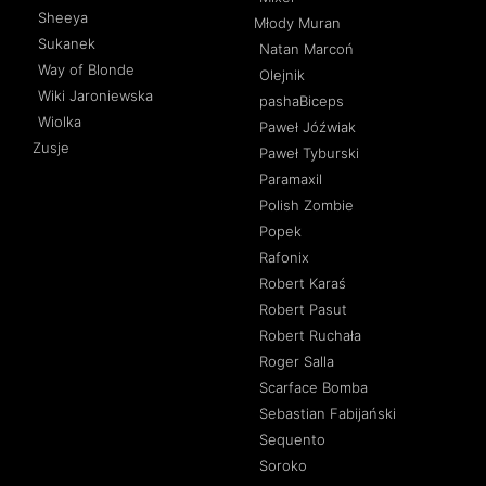
Sheeya
Młody Muran
Sukanek
Natan Marcoń
Way of Blonde
Olejnik
Wiki Jaroniewska
pashaBiceps
Wiolka
Paweł Jóźwiak
Zusje
Paweł Tyburski
Paramaxil
Polish Zombie
Popek
Rafonix
Robert Karaś
Robert Pasut
Robert Ruchała
Roger Salla
Scarface Bomba
Sebastian Fabijański
Sequento
Soroko