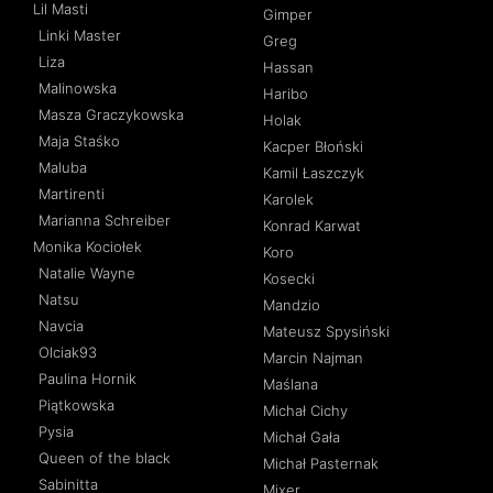
Lil Masti
Gimper
Linki Master
Greg
Liza
Hassan
Malinowska
Haribo
Masza Graczykowska
Holak
Maja Staśko
Kacper Błoński
Maluba
Kamil Łaszczyk
Martirenti
Karolek
Marianna Schreiber
Konrad Karwat
Monika Kociołek
Koro
Natalie Wayne
Kosecki
Natsu
Mandzio
Navcia
Mateusz Spysiński
Olciak93
Marcin Najman
Paulina Hornik
Maślana
Piątkowska
Michał Cichy
Pysia
Michał Gała
Queen of the black
Michał Pasternak
Sabinitta
Mixer