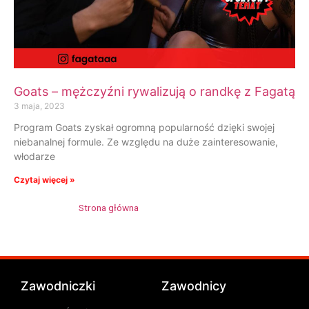
Goats – mężczyźni rywalizują o randkę z Fagatą
3 maja, 2023
Program Goats zyskał ogromną popularność dzięki swojej
niebanalnej formule. Ze względu na duże zainteresowanie,
włodarze
Czytaj więcej »
Strona główna
»
Mateusz Winowiecki
Zawodniczki
Zawodnicy