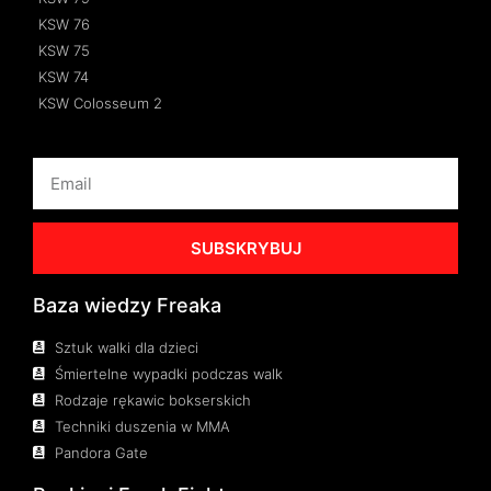
KSW 76
KSW 75
KSW 74
KSW Colosseum 2
SUBSKRYBUJ
Baza wiedzy Freaka
Sztuk walki dla dzieci
Śmiertelne wypadki podczas walk
Rodzaje rękawic bokserskich
Techniki duszenia w MMA
Pandora Gate