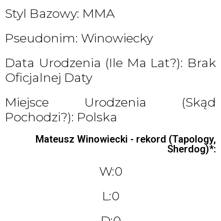
Styl Bazowy: MMA
Pseudonim: Winowiecky
Data Urodzenia (ile Ma Lat?): Brak
Oficjalnej Daty
Miejsce Urodzenia (skąd
Pochodzi?): Polska
Mateusz Winowiecki - rekord (Tapology,
Sherdog)*:
W:0
L:0
D:0