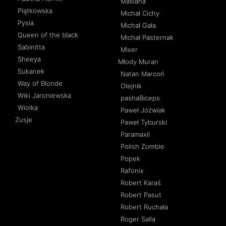
Maślana
Piątkowska
Michał Cichy
Pysia
Michał Gała
Queen of the black
Michał Pasternak
Sabinitta
Mixer
Sheeya
Młody Muran
Sukanek
Natan Marcoń
Way of Blonde
Olejnik
Wiki Jaroniewska
pashaBiceps
Wiolka
Paweł Jóźwiak
Zusje
Paweł Tyburski
Paramaxil
Polish Zombie
Popek
Rafonix
Robert Karaś
Robert Pasut
Robert Ruchała
Roger Salla