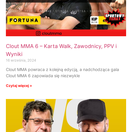
Clout MMA 6 – Karta Walk, Zawodnicy, PPV i
Wyniki
16 września, 2024
Clout MMA powraca z kolejną edycją, a nadchodząca gala
Clout MMA 6 zapowiada się niezwykle
Czytaj więcej »