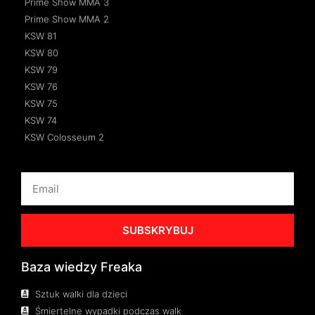
Prime Show MMA 3
Prime Show MMA 2
KSW 81
KSW 80
KSW 79
KSW 76
KSW 75
KSW 74
KSW Colosseum 2
SUBSKRYBUJ
Baza wiedzy Freaka
Sztuk walki dla dzieci
Śmiertelne wypadki podczas walk