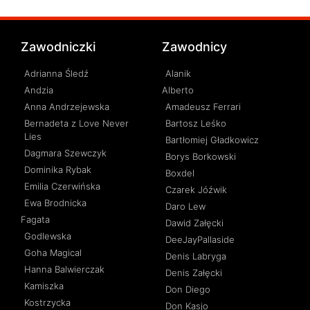
Zawodniczki
Zawodnicy
Adrianna Śledź
Alanik
Andzia
Alberto
Anna Andrzejewska
Amadeusz Ferrari
Bernadeta z Love Never
Bartosz Leśko
Lies
Bartłomiej Gładkowicz
Dagmara Szewczyk
Borys Borkowski
Dominika Rybak
Boxdel
Emilia Czerwińska
Czarek Jóźwik
Ewa Brodnicka
Daro Lew
Fagata
Dawid Załęcki
Godlewska
DeeJayPallaside
Goha Magical
Denis Labryga
Hanna Balwierczak
Denis Załęcki
Kamiszka
Don Diego
Kostrzycka
Don Kasjo