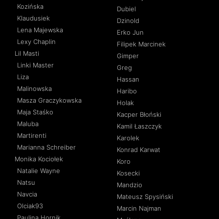
Kozińska
Dubiel
Klaudusiek
Dzinold
Lena Majewska
Erko Jun
Lexy Chaplin
Filipek Marcinek
Lil Masti
Gimper
Linki Master
Greg
Liza
Hassan
Malinowska
Haribo
Masza Graczykowska
Holak
Maja Staśko
Kacper Błoński
Maluba
Kamil Łaszczyk
Martirenti
Karolek
Marianna Schreiber
Konrad Karwat
Monika Kociołek
Koro
Natalie Wayne
Kosecki
Natsu
Mandzio
Navcia
Mateusz Spysiński
Olciak93
Marcin Najman
Paulina Hornik