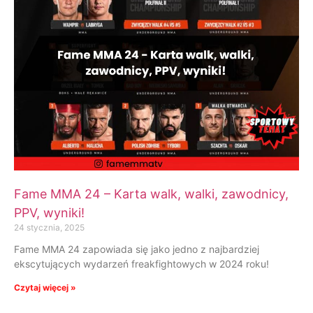
Fame MMA 24 – Karta walk, walki, zawodnicy,
PPV, wyniki!
24 stycznia, 2025
Fame MMA 24 zapowiada się jako jedno z najbardziej
ekscytujących wydarzeń freakfightowych w 2024 roku!
Czytaj więcej »