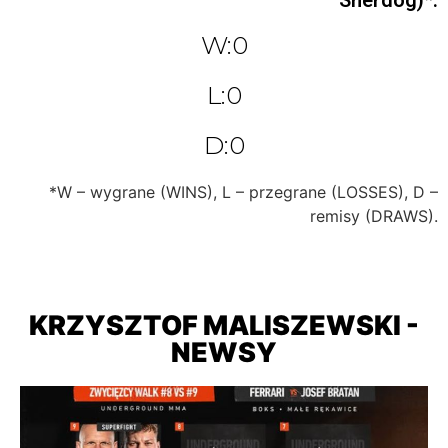
W:0
L:0
D:0
*W – wygrane (WINS), L – przegrane (LOSSES), D –
remisy (DRAWS).
KRZYSZTOF MALISZEWSKI -
NEWSY