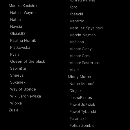
Konrad Karwat
Monika Kociołek
Koro
Natalie Wayne
Kosecki
Natsu
Mandzio
Navcia
Mateusz Spysiński
Olciak93
Marcin Najman
Paulina Hornik
Maślana
Piątkowska
Michał Cichy
Pysia
Michał Gała
Queen of the black
Michał Pasternak
Sabinitta
Mixer
Sheeya
Młody Muran
Sukanek
Natan Marcoń
Way of Blonde
Olejnik
Wiki Jaroniewska
pashaBiceps
Wiolka
Paweł Jóźwiak
Zusje
Paweł Tyburski
Paramaxil
Polish Zombie