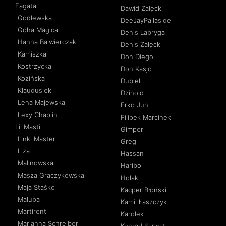
Fagata
Dawid Załęcki
Godlewska
DeeJayPallaside
Goha Magical
Denis Labryga
Hanna Balwierczak
Denis Załęcki
Kamiszka
Don Diego
Kostrzycka
Don Kasjo
Kozińska
Dubiel
Klaudusiek
Dzinold
Lena Majewska
Erko Jun
Lexy Chaplin
Filipek Marcinek
Lil Masti
Gimper
Linki Master
Greg
Liza
Hassan
Malinowska
Haribo
Masza Graczykowska
Holak
Maja Staśko
Kacper Błoński
Maluba
Kamil Łaszczyk
Martirenti
Karolek
Marianna Schreiber