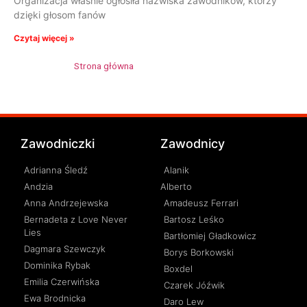
Organizacja właśnie ogłosiła nazwiska zawodników, którzy
dzięki głosom fanów
Czytaj więcej »
Strona główna
»
Krzysztof Maliszewski
Zawodniczki
Zawodnicy
Adrianna Śledź
Alanik
Andzia
Alberto
Anna Andrzejewska
Amadeusz Ferrari
Bernadeta z Love Never
Bartosz Leśko
Lies
Bartłomiej Gładkowicz
Dagmara Szewczyk
Borys Borkowski
Dominika Rybak
Boxdel
Emilia Czerwińska
Czarek Jóźwik
Ewa Brodnicka
Daro Lew