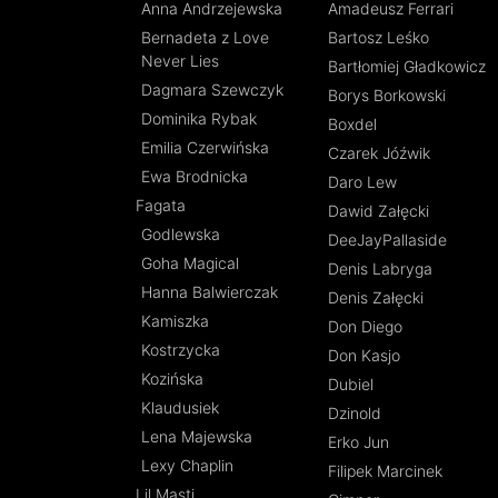
Anna Andrzejewska
Amadeusz Ferrari
Bernadeta z Love
Bartosz Leśko
Never Lies
Bartłomiej Gładkowicz
Dagmara Szewczyk
Borys Borkowski
Dominika Rybak
Boxdel
Emilia Czerwińska
Czarek Jóźwik
Ewa Brodnicka
Daro Lew
Fagata
Dawid Załęcki
Godlewska
DeeJayPallaside
Goha Magical
Denis Labryga
Hanna Balwierczak
Denis Załęcki
Kamiszka
Don Diego
Kostrzycka
Don Kasjo
Kozińska
Dubiel
Klaudusiek
Dzinold
Lena Majewska
Erko Jun
Lexy Chaplin
Filipek Marcinek
Lil Masti