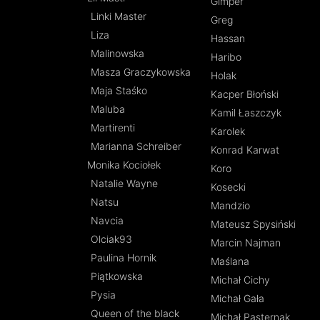
Gimper
Linki Master
Greg
Liza
Hassan
Malinowska
Haribo
Masza Graczykowska
Holak
Maja Staśko
Kacper Błoński
Maluba
Kamil Łaszczyk
Martirenti
Karolek
Marianna Schreiber
Konrad Karwat
Monika Kociołek
Koro
Natalie Wayne
Kosecki
Natsu
Mandzio
Navcia
Mateusz Spysiński
Olciak93
Marcin Najman
Paulina Hornik
Maślana
Piątkowska
Michał Cichy
Pysia
Michał Gała
Queen of the black
Michał Pasternak