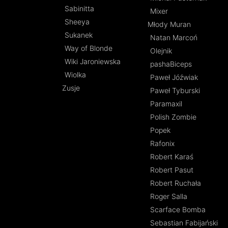
Sabinitta
Mixer
Sheeya
Młody Muran
Sukanek
Natan Marcoń
Way of Blonde
Olejnik
Wiki Jaroniewska
pashaBiceps
Wiolka
Paweł Jóźwiak
Zusje
Paweł Tyburski
Paramaxil
Polish Zombie
Popek
Rafonix
Robert Karaś
Robert Pasut
Robert Ruchała
Roger Salla
Scarface Bomba
Sebastian Fabijański