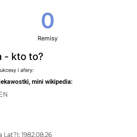
0
Remisy
 - kto to?
ukcesy i afery:
iekawostki, mini wikipedia:
FEN
 Lat?): 1982.08.26