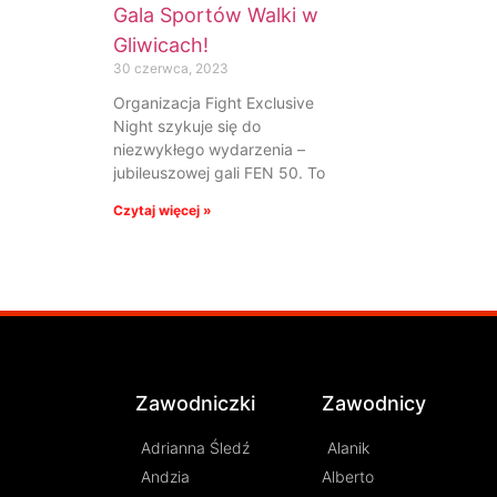
Gala Sportów Walki w
Gliwicach!
30 czerwca, 2023
Organizacja Fight Exclusive
Night szykuje się do
niezwykłego wydarzenia –
jubileuszowej gali FEN 50. To
Czytaj więcej »
Zawodniczki
Zawodnicy
Adrianna Śledź
Alanik
Andzia
Alberto