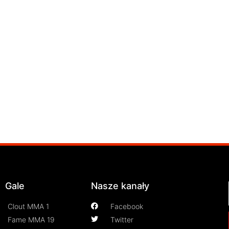
Gale
Nasze kanały
Clout MMA 1
Facebook
Fame MMA 19
Twitter