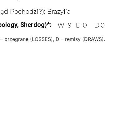
ąd Pochodzi?): Brazylia
pology, Sherdog)*:
W:19
L:10
D:0
 – przegrane (LOSSES), D – remisy (DRAWS).