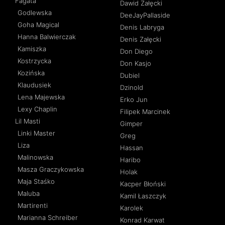
Fagata
Dawid Załęcki
Godlewska
DeeJayPallaside
Goha Magical
Denis Labryga
Hanna Balwierczak
Denis Załęcki
Kamiszka
Don Diego
Kostrzycka
Don Kasjo
Kozińska
Dubiel
Klaudusiek
Dzinold
Lena Majewska
Erko Jun
Lexy Chaplin
Filipek Marcinek
Lil Masti
Gimper
Linki Master
Greg
Liza
Hassan
Malinowska
Haribo
Masza Graczykowska
Holak
Maja Staśko
Kacper Błoński
Maluba
Kamil Łaszczyk
Martirenti
Karolek
Marianna Schreiber
Konrad Karwat