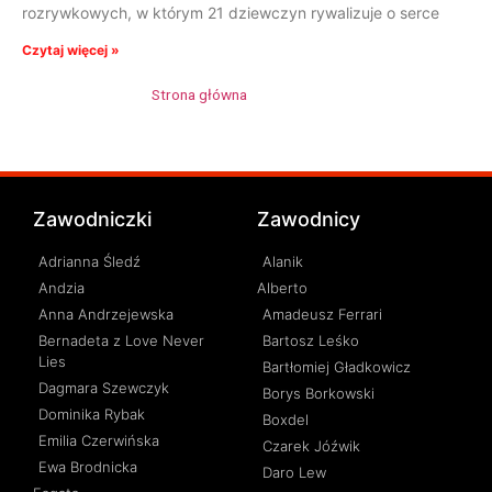
rozrywkowych, w którym 21 dziewczyn rywalizuje o serce
Czytaj więcej »
Strona główna
»
Daria Henkie
Zawodniczki
Zawodnicy
Adrianna Śledź
Alanik
Andzia
Alberto
Anna Andrzejewska
Amadeusz Ferrari
Bernadeta z Love Never
Bartosz Leśko
Lies
Bartłomiej Gładkowicz
Dagmara Szewczyk
Borys Borkowski
Dominika Rybak
Boxdel
Emilia Czerwińska
Czarek Jóźwik
Ewa Brodnicka
Daro Lew