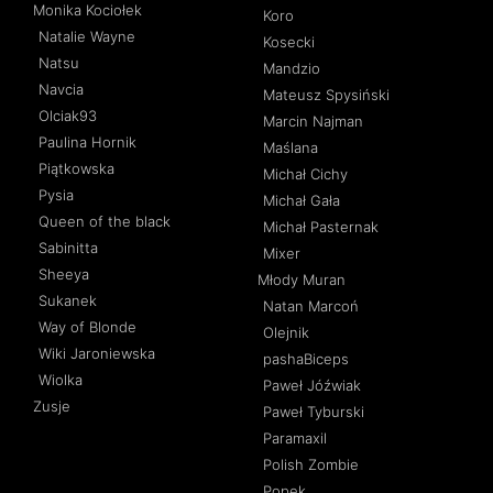
Monika Kociołek
Koro
Natalie Wayne
Kosecki
Natsu
Mandzio
Navcia
Mateusz Spysiński
Olciak93
Marcin Najman
Paulina Hornik
Maślana
Piątkowska
Michał Cichy
Pysia
Michał Gała
Queen of the black
Michał Pasternak
Sabinitta
Mixer
Sheeya
Młody Muran
Sukanek
Natan Marcoń
Way of Blonde
Olejnik
Wiki Jaroniewska
pashaBiceps
Wiolka
Paweł Jóźwiak
Zusje
Paweł Tyburski
Paramaxil
Polish Zombie
Popek