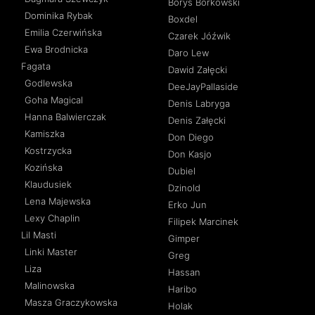
Borys Borkowski
Dominika Rybak
Boxdel
Emilia Czerwińska
Czarek Jóźwik
Ewa Brodnicka
Daro Lew
Fagata
Dawid Załęcki
Godlewska
DeeJayPallaside
Goha Magical
Denis Labryga
Hanna Balwierczak
Denis Załęcki
Kamiszka
Don Diego
Kostrzycka
Don Kasjo
Kozińska
Dubiel
Klaudusiek
Dzinold
Lena Majewska
Erko Jun
Lexy Chaplin
Filipek Marcinek
Lil Masti
Gimper
Linki Master
Greg
Liza
Hassan
Malinowska
Haribo
Masza Graczykowska
Holak