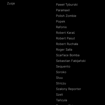
Zusje
Paweł Tyburski
Paramaxil
Polish Zombie
Popek
Rafonix
Robert Karaś
Robert Pasut
Robert Ruchała
Roger Salla
Scarface Bomba
Sebastian Fabijański
Sequento
Soroko
Stuu
Striczu
Szalony Reporter
Szeli
Tańcula