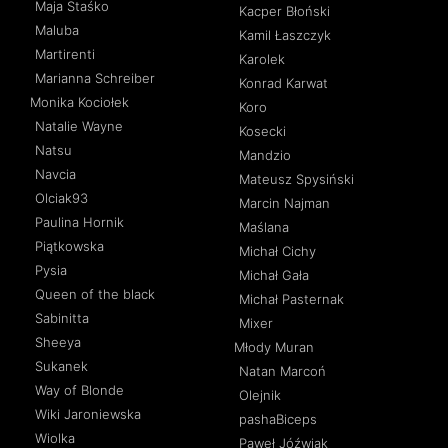
Maja Staśko
Kacper Błoński
Maluba
Kamil Łaszczyk
Martirenti
Karolek
Marianna Schreiber
Konrad Karwat
Monika Kociołek
Koro
Natalie Wayne
Kosecki
Natsu
Mandzio
Navcia
Mateusz Spysiński
Olciak93
Marcin Najman
Paulina Hornik
Maślana
Piątkowska
Michał Cichy
Pysia
Michał Gała
Queen of the black
Michał Pasternak
Sabinitta
Mixer
Sheeya
Młody Muran
Sukanek
Natan Marcoń
Way of Blonde
Olejnik
Wiki Jaroniewska
pashaBiceps
Wiolka
Paweł Jóźwiak