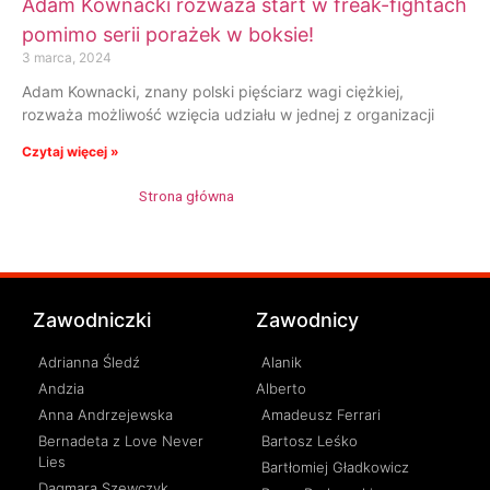
Adam Kownacki rozważa start w freak-fightach
pomimo serii porażek w boksie!
3 marca, 2024
Adam Kownacki, znany polski pięściarz wagi ciężkiej,
rozważa możliwość wzięcia udziału w jednej z organizacji
Czytaj więcej »
Strona główna
»
Adam Kownacki
Zawodniczki
Zawodnicy
Adrianna Śledź
Alanik
Andzia
Alberto
Anna Andrzejewska
Amadeusz Ferrari
Bernadeta z Love Never
Bartosz Leśko
Lies
Bartłomiej Gładkowicz
Dagmara Szewczyk