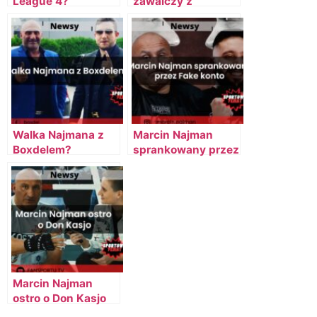
League 4?
zawalczy z
Boxdelem?
Walka Najmana z
Marcin Najman
Boxdelem?
sprankowany przez
Fake konto
Marcin Najman
ostro o Don Kasjo