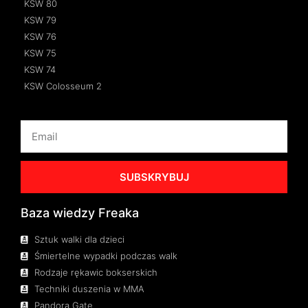
KSW 80
KSW 79
KSW 76
KSW 75
KSW 74
KSW Colosseum 2
SUBSKRYBUJ
Baza wiedzy Freaka
Sztuk walki dla dzieci
Śmiertelne wypadki podczas walk
Rodzaje rękawic bokserskich
Techniki duszenia w MMA
Pandora Gate