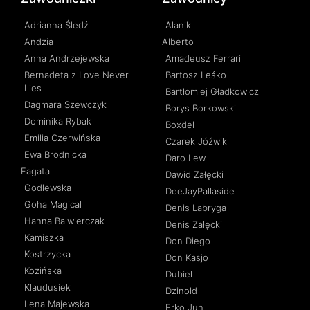
Adrianna Śledź
Alanik
Andzia
Alberto
Anna Andrzejewska
Amadeusz Ferrari
Bernadeta z Love Never
Bartosz Leśko
Lies
Bartłomiej Gładkowicz
Dagmara Szewczyk
Borys Borkowski
Dominika Rybak
Boxdel
Emilia Czerwińska
Czarek Jóźwik
Ewa Brodnicka
Daro Lew
Fagata
Dawid Załęcki
Godlewska
DeeJayPallaside
Goha Magical
Denis Labryga
Hanna Balwierczak
Denis Załęcki
Kamiszka
Don Diego
Kostrzycka
Don Kasjo
Kozińska
Dubiel
Klaudusiek
Dzinold
Lena Majewska
Erko Jun