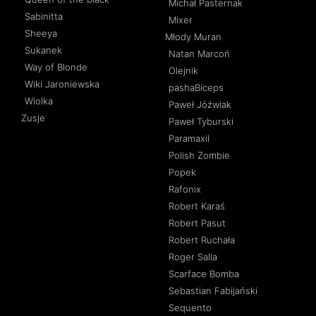
Michał Pasternak
Sabinitta
Mixer
Sheeya
Młody Muran
Sukanek
Natan Marcoń
Way of Blonde
Olejnik
Wiki Jaroniewska
pashaBiceps
Wiolka
Paweł Jóźwiak
Zusje
Paweł Tyburski
Paramaxil
Polish Zombie
Popek
Rafonix
Robert Karaś
Robert Pasut
Robert Ruchała
Roger Salla
Scarface Bomba
Sebastian Fabijański
Sequento