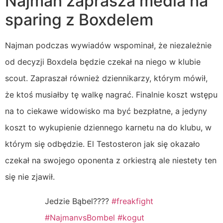
Najman zaprasza media na
sparing z Boxdelem
Najman podczas wywiadów wspominał, że niezależnie
od decyzji Boxdela będzie czekał na niego w klubie
scout. Zapraszał również dziennikarzy, którym mówił,
że ktoś musiałby tę walkę nagrać. Finalnie koszt wstępu
na to ciekawe widowisko ma być bezpłatne, a jedyny
koszt to wykupienie dziennego karnetu na do klubu, w
którym się odbędzie. El Testosteron jak się okazało
czekał na swojego oponenta z orkiestrą ale niestety ten
się nie zjawił.
Jedzie Bąbel????
#freakfight
#NajmanvsBombel
#kogut