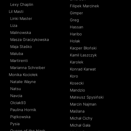
Lexy Chaplin
Filipek Marcinek
Lil Masti
Gimper
Linki Master
Greg
Liza
Hassan
Malinowska
Haribo
Masza Graczykowska
Holak
Maja Staśko
Kacper Błoński
Maluba
Kamil Łaszczyk
Martirenti
Karolek
Marianna Schreiber
Konrad Karwat
Monika Kociołek
Koro
Natalie Wayne
Kosecki
Natsu
Mandzio
Navcia
Mateusz Spysiński
Olciak93
Marcin Najman
Paulina Hornik
Maślana
Piątkowska
Michał Cichy
Pysia
Michał Gała
Queen of the black