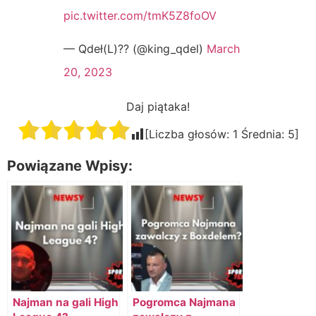
pic.twitter.com/tmK5Z8foOV
— Qdeł(L)?? (@king_qdel)
March
20, 2023
Daj piątaka!
[Liczba głosów:
1
Średnia:
5
]
Powiązane Wpisy:
Najman na gali High
Pogromca Najmana