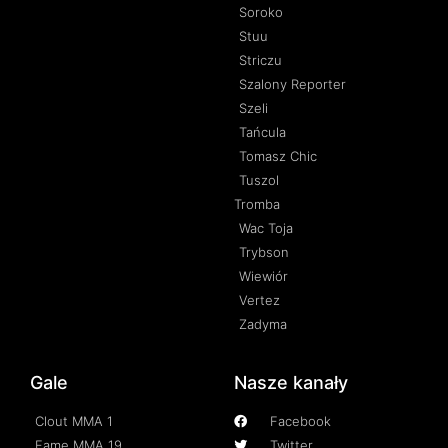
Soroko
Stuu
Striczu
Szalony Reporter
Szeli
Tańcula
Tomasz Chic
Tuszol
Tromba
Wac Toja
Trybson
Wiewiór
Vertez
Zadyma
Gale
Nasze kanały
Clout MMA 1
Facebook
Fame MMA 19
Twitter