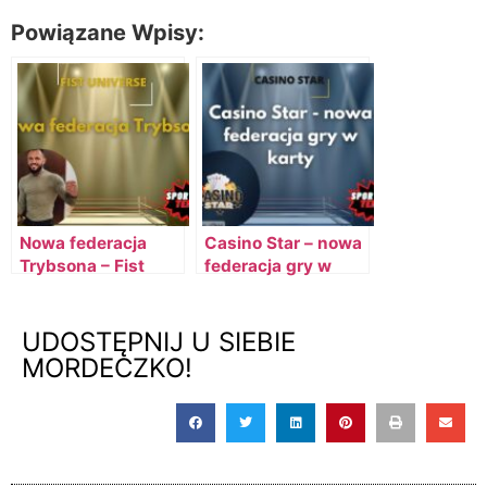
Powiązane Wpisy:
Nowa federacja
Casino Star – nowa
Trybsona – Fist
federacja gry w
Universe
karty
UDOSTĘPNIJ U SIEBIE
MORDECZKO!