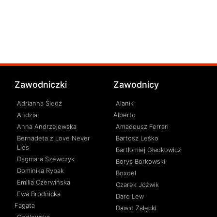
Zawodniczki
Zawodnicy
Adrianna Śledź
Alanik
Andzia
Alberto
Anna Andrzejewska
Amadeusz Ferrari
Bernadeta z Love Never
Bartosz Leśko
Lies
Bartłomiej Gładkowicz
Dagmara Szewczyk
Borys Borkowski
Dominika Rybak
Boxdel
Emilia Czerwińska
Czarek Jóźwik
Ewa Brodnicka
Daro Lew
Fagata
Dawid Załęcki
Godlewska