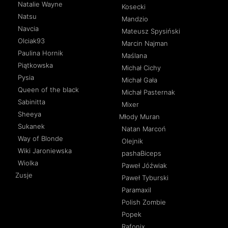
Natalie Wayne
Kosecki
Natsu
Mandzio
Navcia
Mateusz Spysiński
Olciak93
Marcin Najman
Paulina Hornik
Maślana
Piątkowska
Michał Cichy
Pysia
Michał Gała
Queen of the black
Michał Pasternak
Sabinitta
Mixer
Sheeya
Młody Muran
Sukanek
Natan Marcoń
Way of Blonde
Olejnik
Wiki Jaroniewska
pashaBiceps
Wiolka
Paweł Jóźwiak
Zusje
Paweł Tyburski
Paramaxil
Polish Zombie
Popek
Rafonix