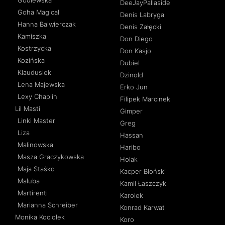
DeeJayPallaside
Goha Magical
Denis Labryga
Hanna Balwierczak
Denis Załęcki
Kamiszka
Don Diego
Kostrzycka
Don Kasjo
Kozińska
Dubiel
Klaudusiek
Dzinold
Lena Majewska
Erko Jun
Lexy Chaplin
Filipek Marcinek
Lil Masti
Gimper
Linki Master
Greg
Liza
Hassan
Malinowska
Haribo
Masza Graczykowska
Holak
Maja Staśko
Kacper Błoński
Maluba
Kamil Łaszczyk
Martirenti
Karolek
Marianna Schreiber
Konrad Karwat
Monika Kociołek
Koro