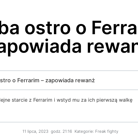
a ostro o Ferra
apowiada rewa
ostro o Ferrarim – zapowiada rewanż
jne starcie z Ferrarim i wstyd mu za ich pierwszą walkę
11 lipca, 2023
godz.
21:16
Kategorie:
Freak fighty