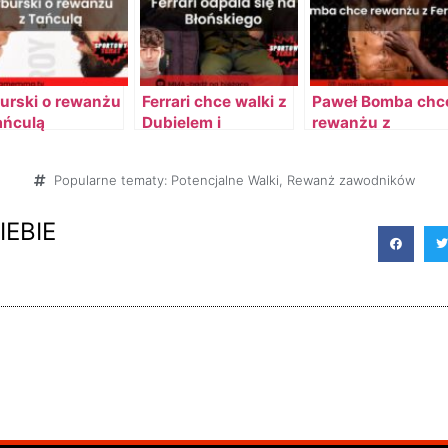
urski o rewanżu
Ferrari chce walki z
Paweł Bomba chc
ańculą
Dubielem i
rewanżu z
Błońskim na jednej
Amadeuszem
gali
„Ferrarim” Rośliki
Popularne tematy:
Potencjalne Walki
,
Rewanż zawodników
IEBIE