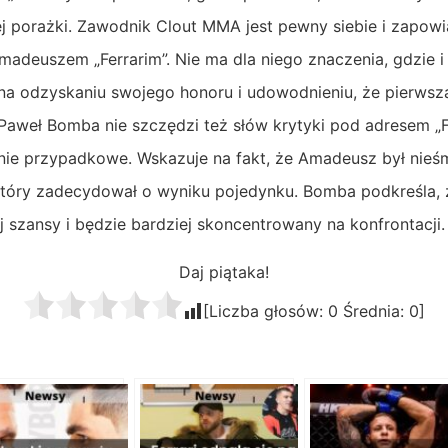
ej porażki. Zawodnik Clout MMA jest pewny siebie i zapowi
Amadeuszem „Ferrarim”. Nie ma dla niego znaczenia, gdzie i
 na odzyskaniu swojego honoru i udowodnieniu, że pierwsz
aweł Bomba nie szczędzi też słów krytyki pod adresem „Fe
ie przypadkowe. Wskazuje na fakt, że Amadeusz był nieśmi
 który zadecydował o wyniku pojedynku. Bomba podkreśla, 
 szansy i będzie bardziej skoncentrowany na konfrontacji.
Daj piątaka!
[Liczba głosów:
0
Średnia:
0
]