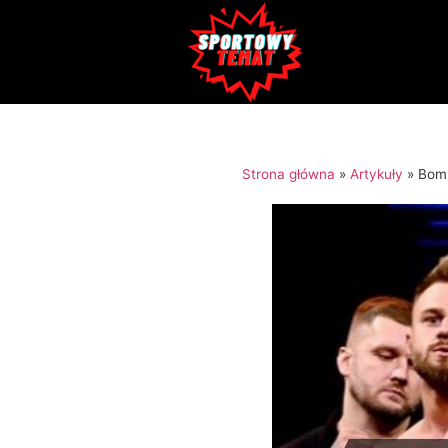
Strona główna
»
Artykuły
»
Bomb