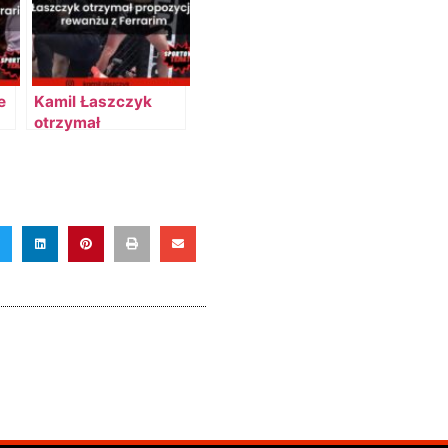
e
Kamil Łaszczyk
otrzymał
propozycję
em
rewanżu z
Amadeuszem
Ferrarim