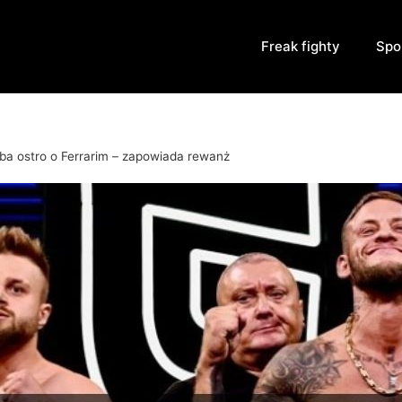
Freak fighty
Spo
a ostro o Ferrarim – zapowiada rewanż