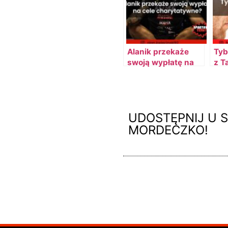
Alanik przekaże
Tyb
swoją wypłatę na
z T
cele charytatywne?
– walka z Bombą
UDOSTĘPNIJ U S
MORDECZKO!