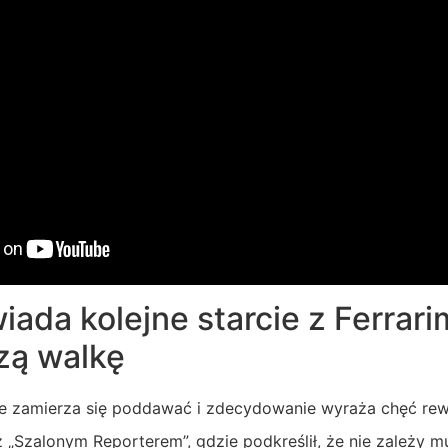
da kolejne starcie z Ferrari
zą walkę
 zamierza się poddawać i zdecydowanie wyraża chęć rewan
„Szalonym Reporterem”, gdzie podkreślił, że nie zależy mu