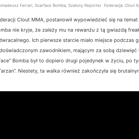
Amadeusz Ferrari
,
Scarface Bomba
,
Szalony Reporter
Federacja:
Clout 
eracji Clout MMA, postanowił wypowiedzieć się na temat 
mba nie kryje, że zależy mu na rewanżu z tą gwiazdą freak
dwracalnego. Ich pierwsze starcie miało miejsce podczas g
ż doświadczonym zawodnikiem, mającym za sobą dziewięć w
face” Bomba był to dopiero drugi pojedynek w życiu, po 
Tarzan”. Niestety, ta walka również zakończyła się brutaln