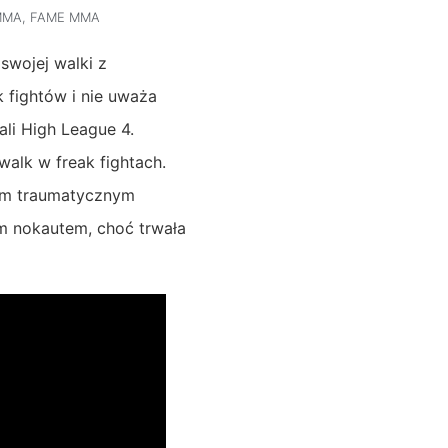
MMA
,
FAME MMA
swojej walki z
 fightów i nie uważa
ali High League 4.
alk w freak fightach.
tym traumatycznym
ym nokautem, choć trwała