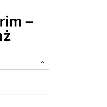
rim –
nż