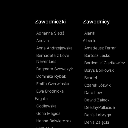
Zawodniczki
Zawodnicy
Adrianna Śledź
Alanik
Andzia
Alberto
Anna Andrzejewska
Amadeusz Ferrari
Bernadeta z Love
Bartosz Leśko
Never Lies
Bartłomiej Gładkowicz
Dagmara Szewczyk
Borys Borkowski
Dominika Rybak
Boxdel
Emilia Czerwińska
Czarek Jóźwik
Ewa Brodnicka
Daro Lew
Fagata
Dawid Załęcki
Godlewska
DeeJayPallaside
Goha Magical
Denis Labryga
Hanna Balwierczak
Denis Załęcki