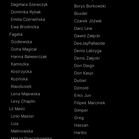
Dagmara Szewczyk
Borys Borkowski
Dominika Rybak
Boxdel
Emilia Czerwińska
Czarek Jóźwik
Ewa Brodnicka
Daro Lew
Fagata
Dawid Załęcki
Godlewska
DeeJayPallaside
Goha Magical
Denis Labryga
Hanna Balwierczak
Denis Załęcki
Kamiszka
Don Diego
Kostrzycka
Don Kasjo
Kozińska
Dubiel
Klaudusiek
Dzinold
Lena Majewska
Erko Jun
Lexy Chaplin
Filipek Marcinek
Lil Masti
Gimper
Linki Master
Greg
Liza
Hassan
Malinowska
Haribo
Masza Graczykowska