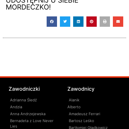
UDOSTĘPNIJ U SIEBIE
MORDECZKO!
Zawodniczki
Zawodnicy
Adrianna Śledź
Alanik
Andzia
Alberto
Anna Andrzejewska
Amadeusz Ferrari
Bernadeta z Love Never
Bartosz Leśko
Lies
Bartłomiej Gładkowicz