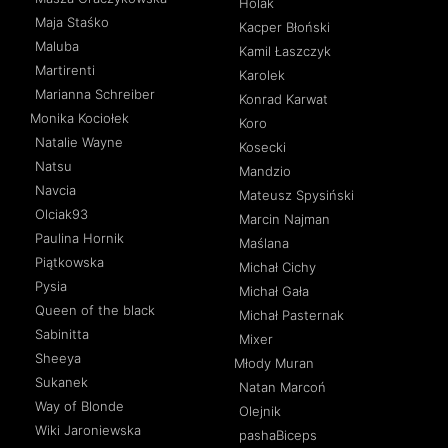
Holak
Maja Staśko
Kacper Błoński
Maluba
Kamil Łaszczyk
Martirenti
Karolek
Marianna Schreiber
Konrad Karwat
Monika Kociołek
Koro
Natalie Wayne
Kosecki
Natsu
Mandzio
Navcia
Mateusz Spysiński
Olciak93
Marcin Najman
Paulina Hornik
Maślana
Piątkowska
Michał Cichy
Pysia
Michał Gała
Queen of the black
Michał Pasternak
Sabinitta
Mixer
Sheeya
Młody Muran
Sukanek
Natan Marcoń
Way of Blonde
Olejnik
Wiki Jaroniewska
pashaBiceps