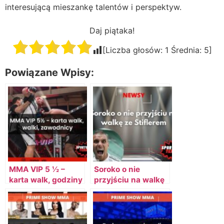
interesującą mieszankę talentów i perspektyw.
Daj piątaka!
[Liczba głosów:
1
Średnia:
5
]
Powiązane Wpisy:
MMA VIP 5 ½ –
Soroko o nie
karta walk, godziny
przyjściu na walkę
transmisji,
ze Stiflerem
zawodnicy,
darmowe streamy