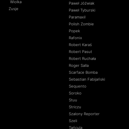
Wiolka
Paweł Jóźwiak
Zusje
Paweł Tyburski
Paramaxil
Polish Zombie
Popek
Rafonix
Robert Karaś
Robert Pasut
Robert Ruchała
Roger Salla
Scarface Bomba
Sebastian Fabijański
Sequento
Soroko
Stuu
Striczu
Szalony Reporter
Szeli
Tańcula