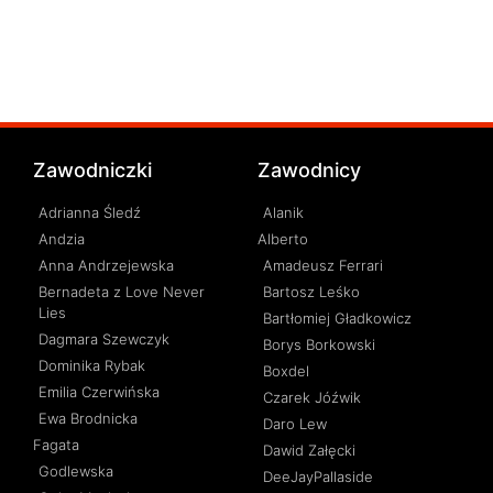
Zawodniczki
Zawodnicy
Adrianna Śledź
Alanik
Andzia
Alberto
Anna Andrzejewska
Amadeusz Ferrari
Bernadeta z Love Never
Bartosz Leśko
Lies
Bartłomiej Gładkowicz
Dagmara Szewczyk
Borys Borkowski
Dominika Rybak
Boxdel
Emilia Czerwińska
Czarek Jóźwik
Ewa Brodnicka
Daro Lew
Fagata
Dawid Załęcki
Godlewska
DeeJayPallaside