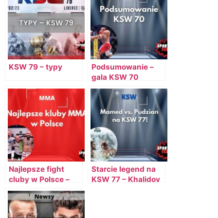
KSW 79 – typy
Podsumowanie –
gala KSW 70
Najlepsze fight
Starcie legend na
cluby w Polsce –
KSW 77 – Khalidov
ranking TOP 10
vs. Pudzianowski
klubów MMA w
Polsce (2022)