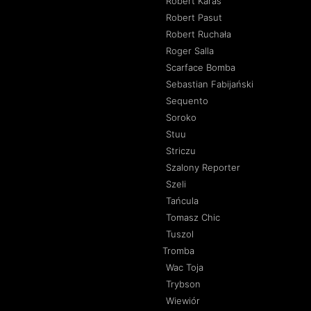
Robert Karaś
Robert Pasut
Robert Ruchała
Roger Salla
Scarface Bomba
Sebastian Fabijański
Sequento
Soroko
Stuu
Striczu
Szalony Reporter
Szeli
Tańcula
Tomasz Chic
Tuszol
Tromba
Wac Toja
Trybson
Wiewiór