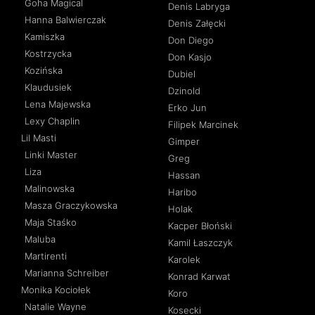
Goha Magical
Denis Labryga
Hanna Balwierczak
Denis Załęcki
Kamiszka
Don Diego
Kostrzycka
Don Kasjo
Kozińska
Dubiel
Klaudusiek
Dzinold
Lena Majewska
Erko Jun
Lexy Chaplin
Filipek Marcinek
Lil Masti
Gimper
Linki Master
Greg
Liza
Hassan
Malinowska
Haribo
Masza Graczykowska
Holak
Maja Staśko
Kacper Błoński
Maluba
Kamil Łaszczyk
Martirenti
Karolek
Marianna Schreiber
Konrad Karwat
Monika Kociołek
Koro
Natalie Wayne
Kosecki