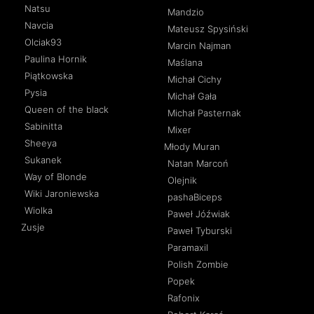
Natsu
Mandzio
Navcia
Mateusz Spysiński
Olciak93
Marcin Najman
Paulina Hornik
Maślana
Piątkowska
Michał Cichy
Pysia
Michał Gała
Queen of the black
Michał Pasternak
Sabinitta
Mixer
Sheeya
Młody Muran
Sukanek
Natan Marcoń
Way of Blonde
Olejnik
Wiki Jaroniewska
pashaBiceps
Wiolka
Paweł Jóźwiak
Zusje
Paweł Tyburski
Paramaxil
Polish Zombie
Popek
Rafonix