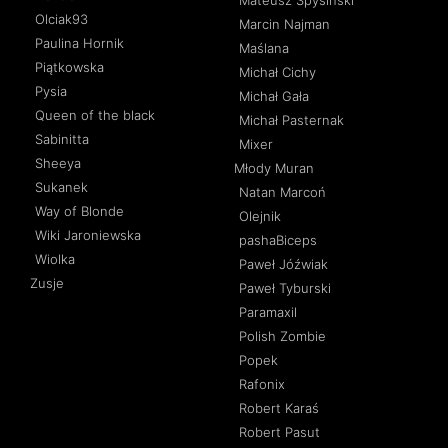
Mateusz Spysiński
Olciak93
Marcin Najman
Paulina Hornik
Maślana
Piątkowska
Michał Cichy
Pysia
Michał Gała
Queen of the black
Michał Pasternak
Sabinitta
Mixer
Sheeya
Młody Muran
Sukanek
Natan Marcoń
Way of Blonde
Olejnik
Wiki Jaroniewska
pashaBiceps
Wiolka
Paweł Jóźwiak
Zusje
Paweł Tyburski
Paramaxil
Polish Zombie
Popek
Rafonix
Robert Karaś
Robert Pasut