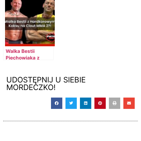
MMA!
Walka Bestii
Piechowiaka z
Hardkorowym
Koksu na Clout
MMA 2?!
UDOSTĘPNIJ U SIEBIE
MORDECZKO!