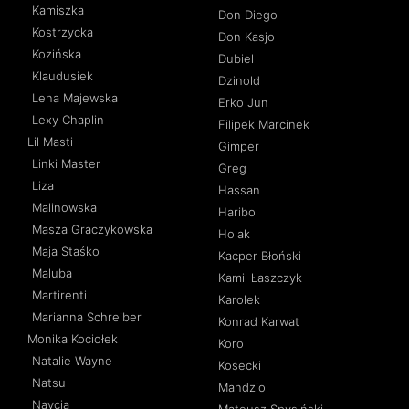
Kamiszka
Don Diego
Kostrzycka
Don Kasjo
Kozińska
Dubiel
Klaudusiek
Dzinold
Lena Majewska
Erko Jun
Lexy Chaplin
Filipek Marcinek
Lil Masti
Gimper
Linki Master
Greg
Liza
Hassan
Malinowska
Haribo
Masza Graczykowska
Holak
Maja Staśko
Kacper Błoński
Maluba
Kamil Łaszczyk
Martirenti
Karolek
Marianna Schreiber
Konrad Karwat
Monika Kociołek
Koro
Natalie Wayne
Kosecki
Natsu
Mandzio
Navcia