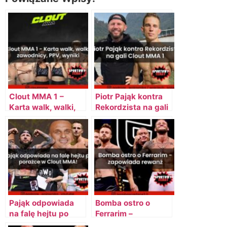
Clout MMA 1 –
Piotr Pająk kontra
Karta walk, walki,
Rekordzista na gali
zawodnicy, PPV,
Clout MMA 1
wyniki
Pająk odpowiada
Bomba ostro o
na falę hejtu po
Ferrarim –
porażce w Clout
zapowiada rewanż