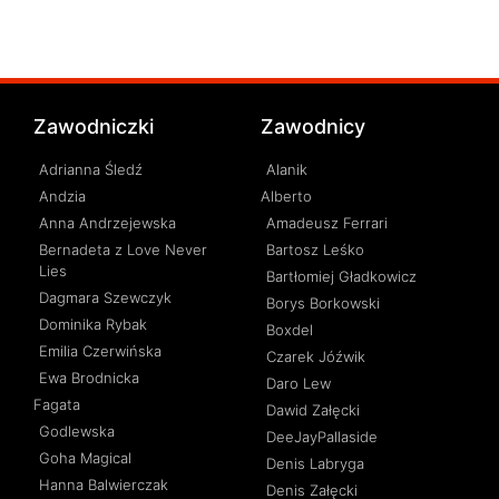
Zawodniczki
Zawodnicy
Adrianna Śledź
Alanik
Andzia
Alberto
Anna Andrzejewska
Amadeusz Ferrari
Bernadeta z Love Never
Bartosz Leśko
Lies
Bartłomiej Gładkowicz
Dagmara Szewczyk
Borys Borkowski
Dominika Rybak
Boxdel
Emilia Czerwińska
Czarek Jóźwik
Ewa Brodnicka
Daro Lew
Fagata
Dawid Załęcki
Godlewska
DeeJayPallaside
Goha Magical
Denis Labryga
Hanna Balwierczak
Denis Załęcki