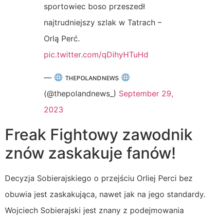
sportowiec boso przeszedł
najtrudniejszy szlak w Tatrach –
Orlą Perć.
pic.twitter.com/qDihyHTuHd
—
ᴛʜᴇᴘᴏʟᴀɴᴅɴᴇᴡs
(@thepolandnews_)
September 29,
2023
Freak Fightowy zawodnik
znów zaskakuje fanów!
Decyzja Sobierajskiego o przejściu Orliej Perci bez
obuwia jest zaskakująca, nawet jak na jego standardy.
Wojciech Sobierajski jest znany z podejmowania