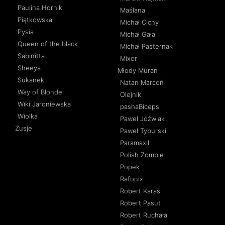
Paulina Hornik
Maślana
Piątkowska
Michał Cichy
Pysia
Michał Gała
Queen of the black
Michał Pasternak
Sabinitta
Mixer
Sheeya
Młody Muran
Sukanek
Natan Marcoń
Way of Blonde
Olejnik
Wiki Jaroniewska
pashaBiceps
Wiolka
Paweł Jóźwiak
Zusje
Paweł Tyburski
Paramaxil
Polish Zombie
Popek
Rafonix
Robert Karaś
Robert Pasut
Robert Ruchała