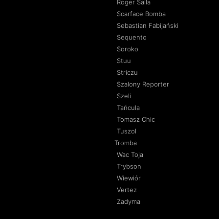
Roger Salla
Scarface Bomba
Sebastian Fabijański
Sequento
Soroko
Stuu
Striczu
Szalony Reporter
Szeli
Tańcula
Tomasz Chic
Tuszol
Tromba
Wac Toja
Trybson
Wiewiór
Vertez
Zadyma