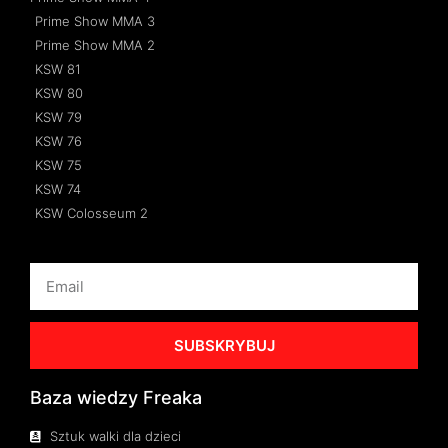
Prime Show MMA 3
Prime Show MMA 2
KSW 81
KSW 80
KSW 79
KSW 76
KSW 75
KSW 74
KSW Colosseum 2
SUBSKRYBUJ
Baza wiedzy Freaka
Sztuk walki dla dzieci