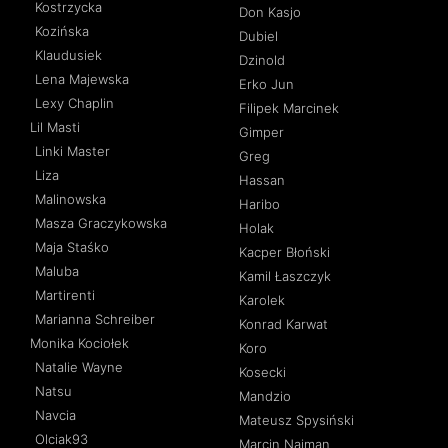
Kostrzycka
Don Kasjo
Kozińska
Dubiel
Klaudusiek
Dzinold
Lena Majewska
Erko Jun
Lexy Chaplin
Filipek Marcinek
Lil Masti
Gimper
Linki Master
Greg
Liza
Hassan
Malinowska
Haribo
Masza Graczykowska
Holak
Maja Staśko
Kacper Błoński
Maluba
Kamil Łaszczyk
Martirenti
Karolek
Marianna Schreiber
Konrad Karwat
Monika Kociołek
Koro
Natalie Wayne
Kosecki
Natsu
Mandzio
Navcia
Mateusz Spysiński
Olciak93
Marcin Najman