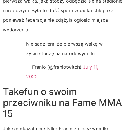
pierwsza walka, jaką stoczy odbędzie się na stadionie
narodowym. Była to dość spora wpadka chłopaka,
ponieważ federacja nie zdążyła ogłosić miejsca
wydarzenia.
Nie sądziłem, że pierwszą walkę w
życiu stoczę na narodowym, lul
— Franio (@franiotwitch)
July 11,
2022
Takefun o swoim
przeciwniku na Fame MMA
15
Jak się okazało nie tylko Franio zaliczył wpadkę.