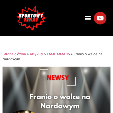
Strona główna
»
Artykuły
»
FAME MMA 15
»
Franio o walce na
Nardowym