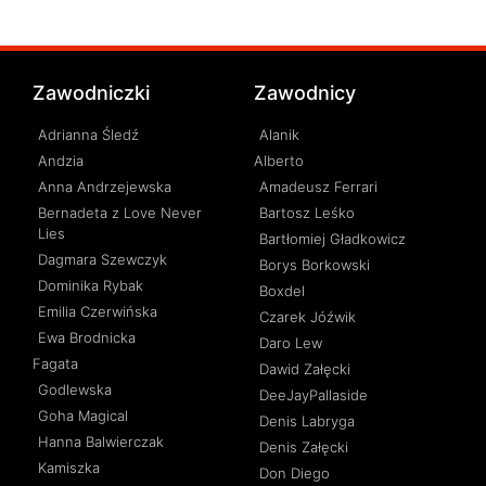
Zawodniczki
Zawodnicy
Adrianna Śledź
Alanik
Andzia
Alberto
Anna Andrzejewska
Amadeusz Ferrari
Bernadeta z Love Never
Bartosz Leśko
Lies
Bartłomiej Gładkowicz
Dagmara Szewczyk
Borys Borkowski
Dominika Rybak
Boxdel
Emilia Czerwińska
Czarek Jóźwik
Ewa Brodnicka
Daro Lew
Fagata
Dawid Załęcki
Godlewska
DeeJayPallaside
Goha Magical
Denis Labryga
Hanna Balwierczak
Denis Załęcki
Kamiszka
Don Diego