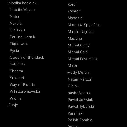
Monika Kociołek
Koro
Natalie Wayne
Kosecki
Natsu
Mandzio
Navcia
Mateusz Spysiński
Olciak93
Marcin Najman
Paulina Hornik
Maślana
Piątkowska
Michał Cichy
Pysia
Michał Gała
Queen of the black
Michał Pasternak
Sabinitta
Mixer
Sheeya
Młody Muran
Sukanek
Natan Marcoń
Way of Blonde
Olejnik
Wiki Jaroniewska
pashaBiceps
Wiolka
Paweł Jóźwiak
Zusje
Paweł Tyburski
Paramaxil
Polish Zombie
Popek