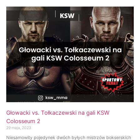
Głowacki vs. Tołkaczewski na gali KSW
Colosseum 2
29 maja, 2023
Niesamowity pojedynek dwóch byłych mistrzów bokserskich