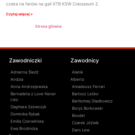
czeka na fanów na gali XTB KSW Colosseum 2.
Czytaj więcej »
Strona główna
»
Krzysztof Głowacki
Zawodniczki
Zawodnicy
Adrianna Śledź
Alanik
Andzia
Alberto
Anna Andrzejewska
Amadeusz Ferrari
Bernadeta z Love Never
Bartosz Leśko
Lies
Bartłomiej Gładkowicz
Dagmara Szewczyk
Borys Borkowski
Dominika Rybak
Boxdel
Emilia Czerwińska
Czarek Jóźwik
Ewa Brodnicka
Daro Lew