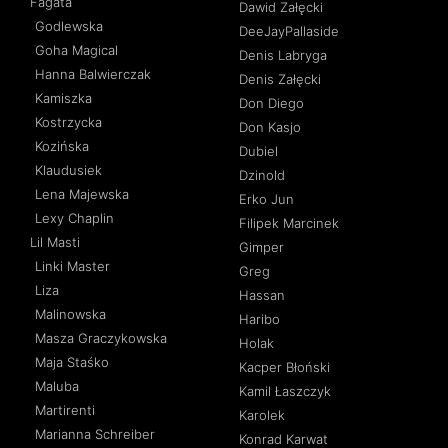
Fagata
Dawid Załęcki
Godlewska
DeeJayPallaside
Goha Magical
Denis Labryga
Hanna Balwierczak
Denis Załęcki
Kamiszka
Don Diego
Kostrzycka
Don Kasjo
Kozińska
Dubiel
Klaudusiek
Dzinold
Lena Majewska
Erko Jun
Lexy Chaplin
Filipek Marcinek
Lil Masti
Gimper
Linki Master
Greg
Liza
Hassan
Malinowska
Haribo
Masza Graczykowska
Holak
Maja Staśko
Kacper Błoński
Maluba
Kamil Łaszczyk
Martirenti
Karolek
Marianna Schreiber
Konrad Karwat