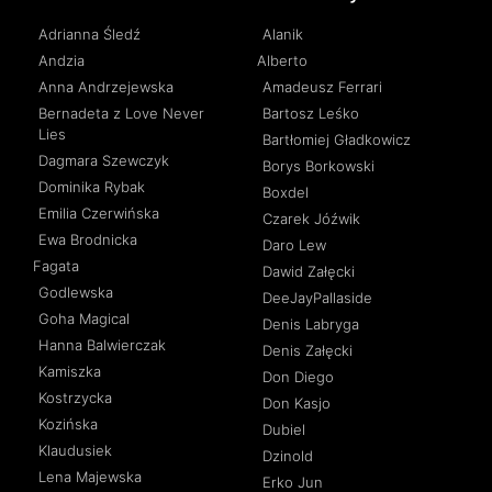
Adrianna Śledź
Alanik
Andzia
Alberto
Anna Andrzejewska
Amadeusz Ferrari
Bernadeta z Love Never
Bartosz Leśko
Lies
Bartłomiej Gładkowicz
Dagmara Szewczyk
Borys Borkowski
Dominika Rybak
Boxdel
Emilia Czerwińska
Czarek Jóźwik
Ewa Brodnicka
Daro Lew
Fagata
Dawid Załęcki
Godlewska
DeeJayPallaside
Goha Magical
Denis Labryga
Hanna Balwierczak
Denis Załęcki
Kamiszka
Don Diego
Kostrzycka
Don Kasjo
Kozińska
Dubiel
Klaudusiek
Dzinold
Lena Majewska
Erko Jun