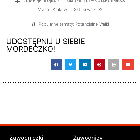
[AKTUALIZACJA]
Gala:
high league 7
Miejsce:
Tauron Arena Kraków
Miasto:
Kraków
Sztuki walki:
K-1
Popularne tematy:
Potencjalne Walki
UDOSTĘPNIJ U SIEBIE
MORDECZKO!
Zawodniczki
Zawodnicy