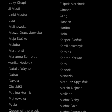
Lexy Chaplin
Filipek Marcinek
Lil Masti
Gimper
Linki Master
Greg
Liza
Hassan
Malinowska
Haribo
Masza Graczykowska
Holak
Maja Staśko
Kacper Błoński
Maluba
Kamil Łaszczyk
Martirenti
Karolek
Marianna Schreiber
Konrad Karwat
Monika Kociołek
Koro
Natalie Wayne
Kosecki
Natsu
Mandzio
Navcia
Mateusz Spysiński
Olciak93
Marcin Najman
Paulina Hornik
Maślana
Piątkowska
Michał Cichy
Pysia
Michał Gała
Queen of the black
Michał Pasternak