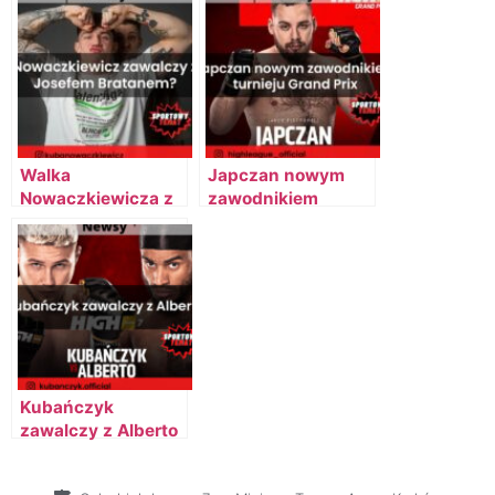
League
Walka
Japczan nowym
Nowaczkiewicza z
zawodnikiem
Josefem Bratanem
turnieju Grand Prix
na gali Fame Friday
Arena #1
[AKTUALIZACJA]
Kubańczyk
zawalczy z Alberto
na gali Fame Friday
Arena #1