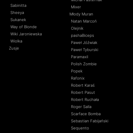
Sabinitta
Mixer
Sheeya
Młody Muran
Sukanek
Natan Marcoń
Way of Blonde
Olejnik
Wiki Jaroniewska
pashaBiceps
Wiolka
Paweł Jóźwiak
Zusje
Paweł Tyburski
Paramaxil
Polish Zombie
Popek
Rafonix
Robert Karaś
Robert Pasut
Robert Ruchała
Roger Salla
Scarface Bomba
Sebastian Fabijański
Sequento