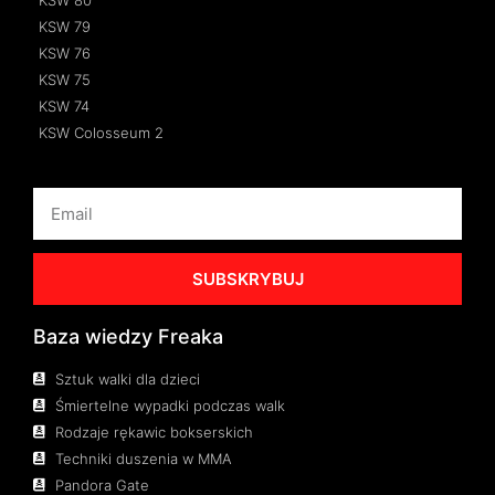
KSW 79
KSW 76
KSW 75
KSW 74
KSW Colosseum 2
SUBSKRYBUJ
Baza wiedzy Freaka
Sztuk walki dla dzieci
Śmiertelne wypadki podczas walk
Rodzaje rękawic bokserskich
Techniki duszenia w MMA
Pandora Gate