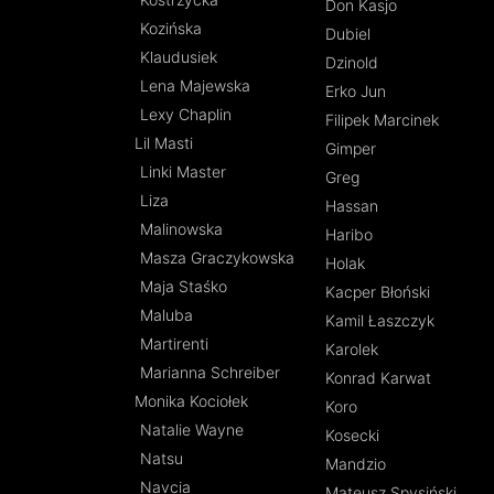
Don Kasjo
Kozińska
Dubiel
Klaudusiek
Dzinold
Lena Majewska
Erko Jun
Lexy Chaplin
Filipek Marcinek
Lil Masti
Gimper
Linki Master
Greg
Liza
Hassan
Malinowska
Haribo
Masza Graczykowska
Holak
Maja Staśko
Kacper Błoński
Maluba
Kamil Łaszczyk
Martirenti
Karolek
Marianna Schreiber
Konrad Karwat
Monika Kociołek
Koro
Natalie Wayne
Kosecki
Natsu
Mandzio
Navcia
Mateusz Spysiński