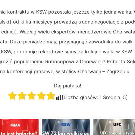
ia kontraktu w KSW pozostała jeszcze tylko jedna walka.
ulski) od kilku miesięcy prowadzą trudne negocjacje z p
i średniej). Według wielu ekspertów, menedżerowie Chorwat
ata. Duże pieniądze mają przyciągnąć zawodnika do walk w
KSW, proponuje rekordowe sumy za kolejne walki w KSW. 
agrozić popularnemu Robocopowi z Chorwacji? Roberto So
 na konferencji prasowej w stolicy Chorwacji – Zagrzebiu.
Daj piątaka!
[Liczba głosów:
1
Średnia:
5
]