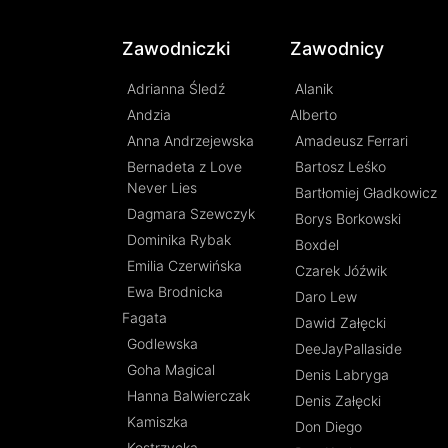
Zawodniczki
Zawodnicy
Adrianna Śledź
Alanik
Andzia
Alberto
Anna Andrzejewska
Amadeusz Ferrari
Bernadeta z Love
Bartosz Leśko
Never Lies
Bartłomiej Gładkowicz
Dagmara Szewczyk
Borys Borkowski
Dominika Rybak
Boxdel
Emilia Czerwińska
Czarek Jóźwik
Ewa Brodnicka
Daro Lew
Fagata
Dawid Załęcki
Godlewska
DeeJayPallaside
Goha Magical
Denis Labryga
Hanna Balwierczak
Denis Załęcki
Kamiszka
Don Diego
Kostrzycka