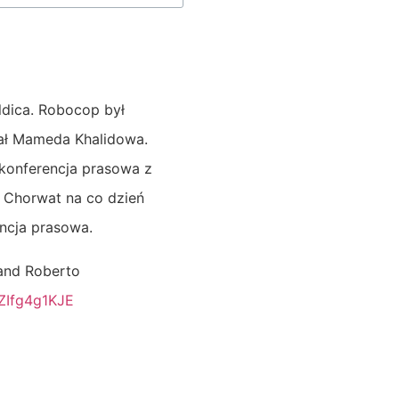
dica. Robocop był
nał Mameda Khalidowa.
 konferencja prasowa z
 Chorwat na co dzień
ncja prasowa.
and Roberto
/ZIfg4g1KJE