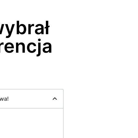
wybrał
rencja
owa!