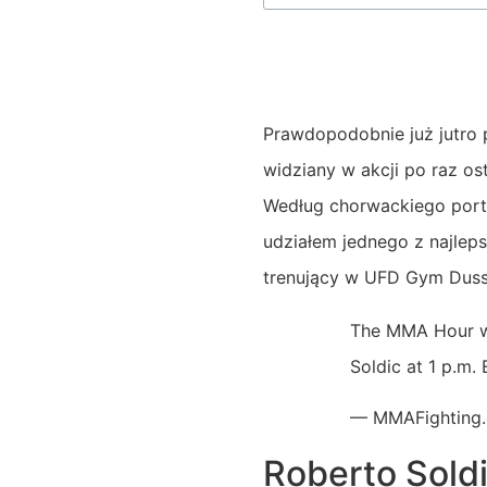
Prawdopodobnie już jutro
widziany w akcji po raz o
Według chorwackiego porta
udziałem jednego z najle
trenujący w UFD Gym Dusse
The MMA Hour wi
Soldic at 1 p.m. 
— MMAFighting
Roberto Sold