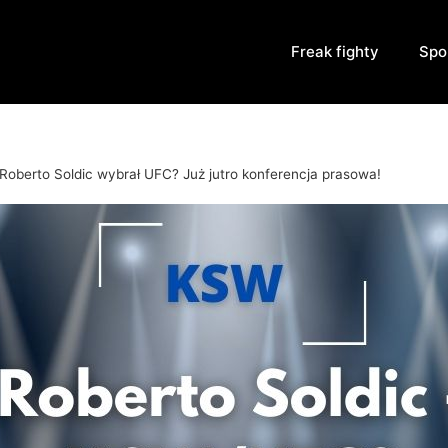
Freak fighty
Spo
Roberto Soldic wybrał UFC? Już jutro konferencja prasowa!