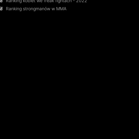
Ranking kobiet we freak fightach - 2022
Ranking strongmanów w MMA