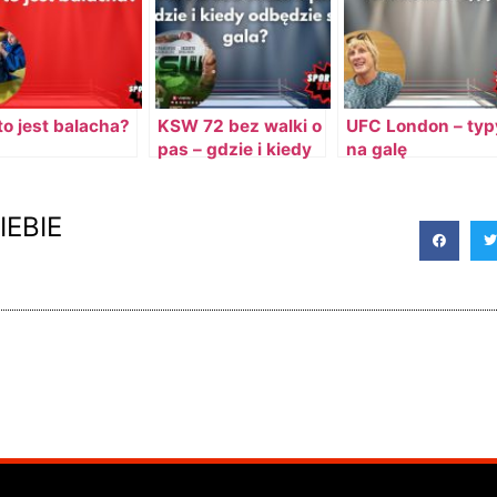
to jest balacha?
KSW 72 bez walki o
UFC London – typ
pas – gdzie i kiedy
na galę
odbędzie się gala?
IEBIE