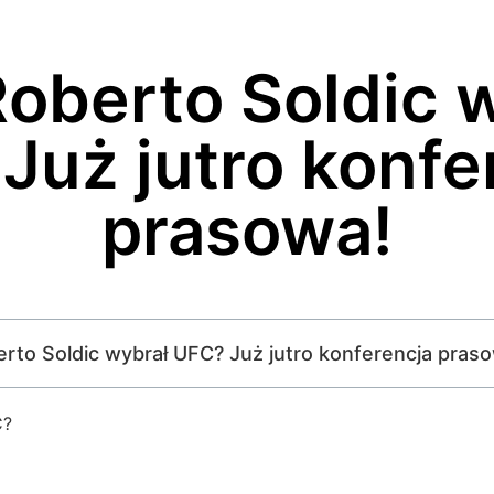
oberto Soldic 
Już jutro konfe
prasowa!
berto Soldic wybrał UFC? Już jutro konferencja pras
C?