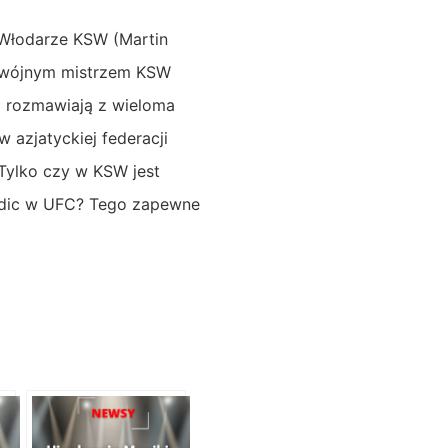
 Włodarze KSW (Martin
odwójnym mistrzem KSW
a rozmawiają z wieloma
 azjatyckiej federacji
Tylko czy w KSW jest
ldic w UFC? Tego zapewne