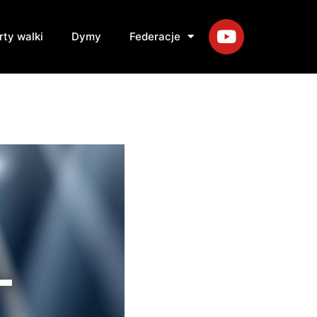
rty walki
Dymy
Federacje