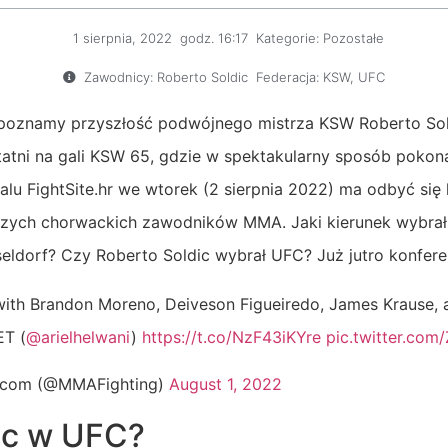
1 sierpnia, 2022
godz.
16:17
Kategorie:
Pozostałe
Zawodnicy:
Roberto Soldic
Federacja:
KSW
,
UFC
 poznamy przyszłość podwójnego mistrza KSW Roberto Sol
statni na gali KSW 65, gdzie w spektakularny sposób poko
lu FightSite.hr we wtorek (2 sierpnia 2022) ma odbyć się
pszych chorwackich zawodników MMA. Jaki kierunek wybrał
ldorf? Czy Roberto Soldic wybrał UFC? Już jutro konfere
th Brandon Moreno, Deiveson Figueiredo, James Krause, 
ET (
@arielhelwani
)
https://t.co/NzF43iKYre
pic.twitter.com
.com (@MMAFighting)
August 1, 2022
ic w UFC?