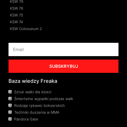
KSW 79
KSW 76
KSW 75
KSW 74
KSW Colosseum 2
SUBSKRYBUJ
Baza wiedzy Freaka
Sztuk walki dla dzieci
Śmiertelne wypadki podczas walk
Rodzaje rękawic bokserskich
Techniki duszenia w MMA
Pandora Gate