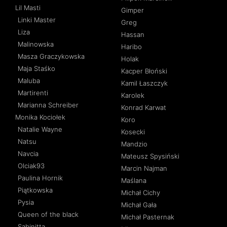
Lil Masti
Gimper
Linki Master
Greg
Liza
Hassan
Malinowska
Haribo
Masza Graczykowska
Holak
Maja Staśko
Kacper Błoński
Maluba
Kamil Łaszczyk
Martirenti
Karolek
Marianna Schreiber
Konrad Karwat
Monika Kociołek
Koro
Natalie Wayne
Kosecki
Natsu
Mandzio
Navcia
Mateusz Spysiński
Olciak93
Marcin Najman
Paulina Hornik
Maślana
Piątkowska
Michał Cichy
Pysia
Michał Gała
Queen of the black
Michał Pasternak
Sabinitta