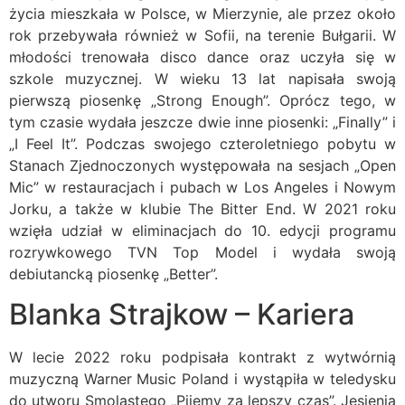
życia mieszkała w Polsce, w Mierzynie, ale przez około
rok przebywała również w Sofii, na terenie Bułgarii. W
młodości trenowała disco dance oraz uczyła się w
szkole muzycznej. W wieku 13 lat napisała swoją
pierwszą piosenkę „Strong Enough”. Oprócz tego, w
tym czasie wydała jeszcze dwie inne piosenki: „Finally” i
„I Feel It”. Podczas swojego czteroletniego pobytu w
Stanach Zjednoczonych występowała na sesjach „Open
Mic” w restauracjach i pubach w Los Angeles i Nowym
Jorku, a także w klubie The Bitter End. W 2021 roku
wzięła udział w eliminacjach do 10. edycji programu
rozrywkowego TVN Top Model i wydała swoją
debiutancką piosenkę „Better”.
Blanka Strajkow – Kariera
W lecie 2022 roku podpisała kontrakt z wytwórnią
muzyczną Warner Music Poland i wystąpiła w teledysku
do utworu Smolastego „Pijemy za lepszy czas”. Jesienią