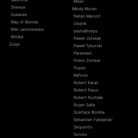
Mixer
Sheeya
Młody Muran
Sukanek
Natan Marcoń
Way of Blonde
Olejnik
Wiki Jaroniewska
pashaBiceps
Wiolka
Paweł Jóźwiak
Zusje
Paweł Tyburski
Paramaxil
Polish Zombie
Popek
Rafonix
Robert Karaś
Robert Pasut
Robert Ruchała
Roger Salla
Scarface Bomba
Sebastian Fabijański
Sequento
Soroko