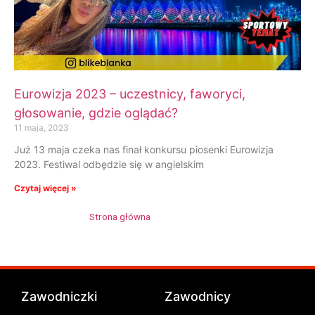
Eurowizja 2023 – uczestnicy, faworyci,
głosowanie, gdzie oglądać?
11 maja, 2023
Już 13 maja czeka nas finał konkursu piosenki Eurowizja
2023. Festiwal odbędzie się w angielskim
Czytaj więcej »
Strona główna
»
Blanka Strajkow
Zawodniczki
Zawodnicy