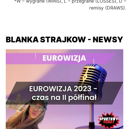
*W – wygrane (WINS), L – przegrane (LOSSES), D –
remisy (DRAWS).
BLANKA STRAJKOW - NEWSY