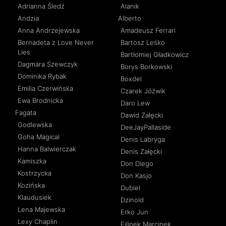
Adrianna Śledź
Alanik
Andzia
Alberto
Anna Andrzejewska
Amadeusz Ferrari
Bernadeta z Love Never
Bartosz Leśko
Lies
Bartłomiej Gładkowicz
Dagmara Szewczyk
Borys Borkowski
Dominika Rybak
Boxdel
Emilia Czerwińska
Czarek Jóźwik
Ewa Brodnicka
Daro Lew
Fagata
Dawid Załęcki
Godlewska
DeeJayPallaside
Goha Magical
Denis Labryga
Hanna Balwierczak
Denis Załęcki
Kamiszka
Don Diego
Kostrzycka
Don Kasjo
Kozińska
Dubiel
Klaudusiek
Dzinold
Lena Majewska
Erko Jun
Lexy Chaplin
Filipek Marcinek