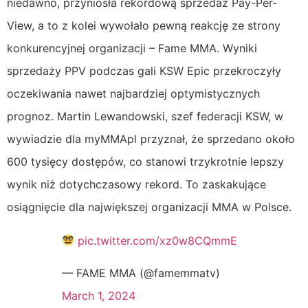
niedawno, przyniosła rekordową sprzedaż Pay-Per-
View, a to z kolei wywołało pewną reakcję ze strony
konkurencyjnej organizacji – Fame MMA. Wyniki
sprzedaży PPV podczas gali KSW Epic przekroczyły
oczekiwania nawet najbardziej optymistycznych
prognoz. Martin Lewandowski, szef federacji KSW, w
wywiadzie dla myMMApl przyznał, że sprzedano około
600 tysięcy dostępów, co stanowi trzykrotnie lepszy
wynik niż dotychczasowy rekord. To zaskakujące
osiągnięcie dla największej organizacji MMA w Polsce.
pic.twitter.com/xz0w8CQmmE
— FAME MMA (@famemmatv)
March 1, 2024