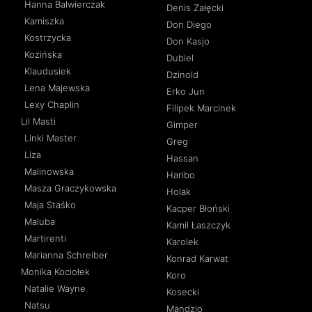
Hanna Balwierczak
Denis Załęcki
Kamiszka
Don Diego
Kostrzycka
Don Kasjo
Kozińska
Dubiel
Klaudusiek
Dzinold
Lena Majewska
Erko Jun
Lexy Chaplin
Filipek Marcinek
Lil Masti
Gimper
Linki Master
Greg
Liza
Hassan
Malinowska
Haribo
Masza Graczykowska
Holak
Maja Staśko
Kacper Błoński
Maluba
Kamil Łaszczyk
Martirenti
Karolek
Marianna Schreiber
Konrad Karwat
Monika Kociołek
Koro
Natalie Wayne
Kosecki
Natsu
Mandzio