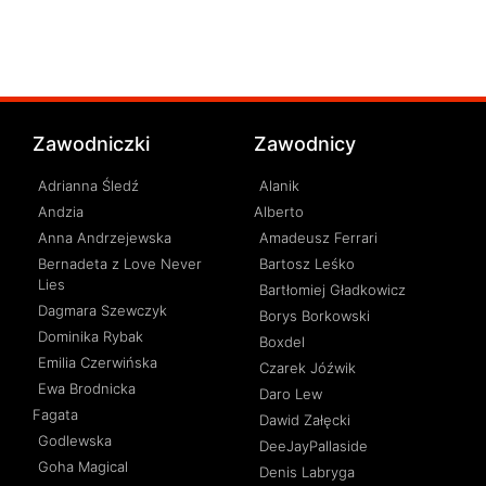
Zawodniczki
Zawodnicy
Adrianna Śledź
Alanik
Andzia
Alberto
Anna Andrzejewska
Amadeusz Ferrari
Bernadeta z Love Never
Bartosz Leśko
Lies
Bartłomiej Gładkowicz
Dagmara Szewczyk
Borys Borkowski
Dominika Rybak
Boxdel
Emilia Czerwińska
Czarek Jóźwik
Ewa Brodnicka
Daro Lew
Fagata
Dawid Załęcki
Godlewska
DeeJayPallaside
Goha Magical
Denis Labryga