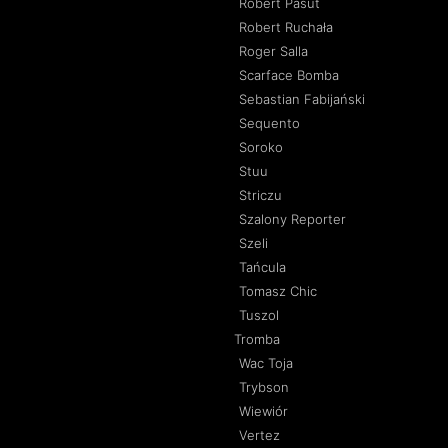
Robert Pasut
Robert Ruchała
Roger Salla
Scarface Bomba
Sebastian Fabijański
Sequento
Soroko
Stuu
Striczu
Szalony Reporter
Szeli
Tańcula
Tomasz Chic
Tuszol
Tromba
Wac Toja
Trybson
Wiewiór
Vertez