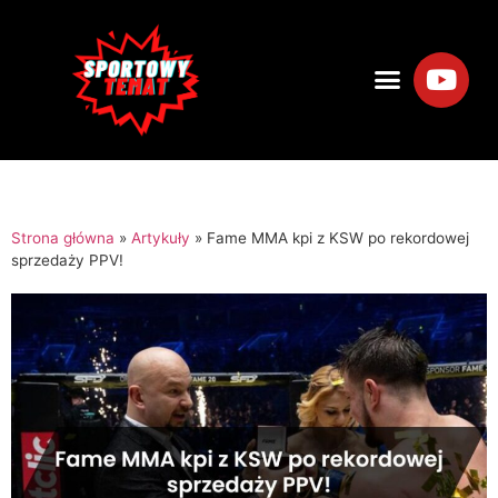
Strona główna
»
Artykuły
»
Fame MMA kpi z KSW po rekordowej
sprzedaży PPV!