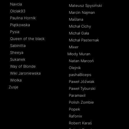
Navcia
Mateusz Spysiński
Olciak93
Marcin Najman
Paulina Hornik
Maślana
Piątkowska
Michał Cichy
Pysia
Michał Gała
Queen of the black
Michał Pasternak
Sabinitta
Mixer
Sheeya
Młody Muran
Sukanek
Natan Marcoń
Way of Blonde
Olejnik
Wiki Jaroniewska
pashaBiceps
Wiolka
Paweł Jóźwiak
Zusje
Paweł Tyburski
Paramaxil
Polish Zombie
Popek
Rafonix
Robert Karaś