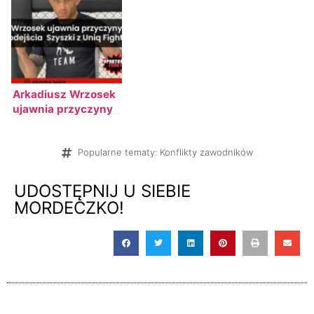
Arkadiusz Wrzosek
ujawnia przyczyny
odejścia
Przemysława
Szyszki z Uniq
Popularne tematy:
Konflikty zawodników
Fight Club
UDOSTĘPNIJ U SIEBIE
MORDECZKO!