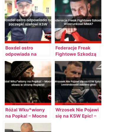
Boxdel ostro
Federacje Freak
odpowiada na
Fightowe Szkodzą
zaczepki szefowi
Wizerunkowi MMA?
KSW
– Martin
Lewandowski
Różal Wku*wiony
Wrzosek Nie Pojawi
na Popka! – Mocne
się na KSW Epic! –
słowa w stronę
Lewandowski
Rapera!
zabiera głos!