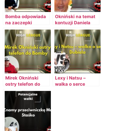
Bomba odpowiada
Okniński na temat
na zaczepki
kontuzji Daniela
Ferrariego
Majewskiego
Mirek Okniński
Lexy i Natsu –
ostry telefon do
walka o serce
Bomby
Dubiela