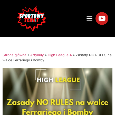
Strona główna
»
Artykuły
»
High League 4
»
Zasady NO RULES na
walce Ferrariego i Bomby