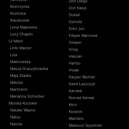
Don Diego
Kostrzycka
Don Kasjo
Kozińska
Dubiel
Klaudusiek
Dzinold
Lena Majewska
Erko Jun
Lexy Chaplin
Filipek Marcinek
Lil Masti
Gimper
Linki Master
Greg
Liza
Hassan
Malinowska
Haribo
Masza Graczykowska
Holak
Maja Staśko
Kacper Błoński
Maluba
Kamil Łaszczyk
Martirenti
Karolek
Marianna Schreiber
Konrad Karwat
Monika Kociołek
Koro
Natalie Wayne
Kosecki
Natsu
Mandzio
Navcia
Mateusz Spysiński