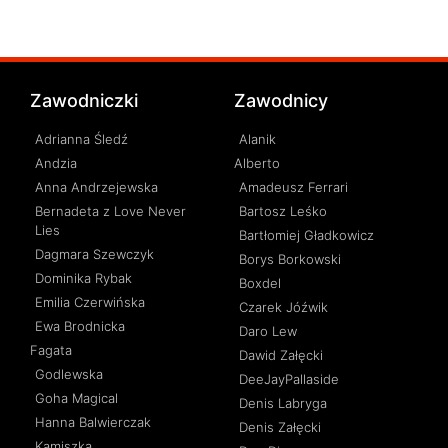
Zawodniczki
Zawodnicy
Adrianna Śledź
Alanik
Andzia
Alberto
Anna Andrzejewska
Amadeusz Ferrari
Bernadeta z Love Never
Bartosz Leśko
Lies
Bartłomiej Gładkowicz
Dagmara Szewczyk
Borys Borkowski
Dominika Rybak
Boxdel
Emilia Czerwińska
Czarek Jóźwik
Ewa Brodnicka
Daro Lew
Fagata
Dawid Załęcki
Godlewska
DeeJayPallaside
Goha Magical
Denis Labryga
Hanna Balwierczak
Denis Załęcki
Kamiszka