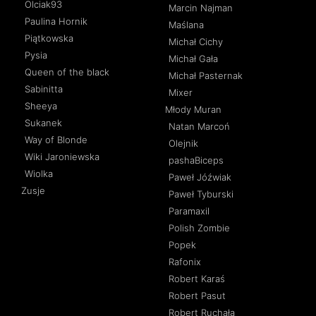
Olciak93
Marcin Najman
Paulina Hornik
Maślana
Piątkowska
Michał Cichy
Pysia
Michał Gała
Queen of the black
Michał Pasternak
Sabinitta
Mixer
Sheeya
Młody Muran
Sukanek
Natan Marcoń
Way of Blonde
Olejnik
Wiki Jaroniewska
pashaBiceps
Wiolka
Paweł Jóźwiak
Zusje
Paweł Tyburski
Paramaxil
Polish Zombie
Popek
Rafonix
Robert Karaś
Robert Pasut
Robert Ruchała