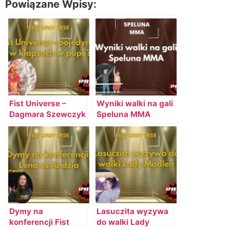
Powiązane Wpisy:
Fist Universe –
Wyniki walki na gali
Dagmara Szewczyk
Speluna MMA
walka na klapsy
Dymy na
Lasuczita wyzywa
konferencji Fist
do walki Lady