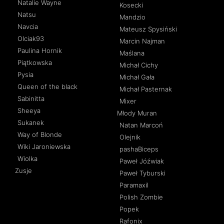
Natalie Wayne
Kosecki
Natsu
Mandzio
Navcia
Mateusz Spysiński
Olciak93
Marcin Najman
Paulina Hornik
Maślana
Piątkowska
Michał Cichy
Pysia
Michał Gała
Queen of the black
Michał Pasternak
Sabinitta
Mixer
Sheeya
Młody Muran
Sukanek
Natan Marcoń
Way of Blonde
Olejnik
Wiki Jaroniewska
pashaBiceps
Wiolka
Paweł Jóźwiak
Zusje
Paweł Tyburski
Paramaxil
Polish Zombie
Popek
Rafonix