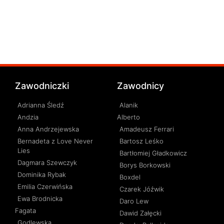
Zawodniczki
Zawodnicy
Adrianna Śledź
Alanik
Andzia
Alberto
Anna Andrzejewska
Amadeusz Ferrari
Bernadeta z Love Never
Bartosz Leśko
Lies
Bartłomiej Gładkowicz
Dagmara Szewczyk
Borys Borkowski
Dominika Rybak
Boxdel
Emilia Czerwińska
Czarek Jóźwik
Ewa Brodnicka
Daro Lew
Fagata
Dawid Załęcki
Godlewska