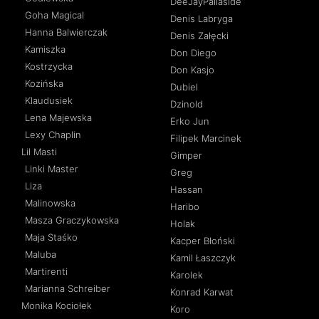
DeeJayPallaside
Goha Magical
Denis Labryga
Hanna Balwierczak
Denis Załęcki
Kamiszka
Don Diego
Kostrzycka
Don Kasjo
Kozińska
Dubiel
Klaudusiek
Dzinold
Lena Majewska
Erko Jun
Lexy Chaplin
Filipek Marcinek
Lil Masti
Gimper
Linki Master
Greg
Liza
Hassan
Malinowska
Haribo
Masza Graczykowska
Holak
Maja Staśko
Kacper Błoński
Maluba
Kamil Łaszczyk
Martirenti
Karolek
Marianna Schreiber
Konrad Karwat
Monika Kociołek
Koro